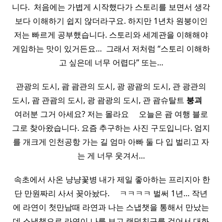
니다. ​ 처음에는 가볍게 시작했다가 스토리를 보면서 생각
보다 이해하기 쉽지 않더라구요. 하지만 1년차 원붕이인
저는 빠르게 공부했습니다. 스토리와 세계관을 이해해야
게임하는 맛이 있거든요… ​ 그래서 저처럼 “스토리 이해하
고 싶은데 너무 어렵다” 또는…
관광의 도시, 괌 괌관의 도시, 광 광괌의 도시, 관 광관의
도시, 괌 관괌의 도시, 광 괌광의 도시, 관 괌슈탈트
붕괴
​ ​ ​ ​
여러분 그거 아세요? 저는 몰라요 ​ ​ ​ ​ 오늘은 괌 여행 블로
그로 찾아왔습니다. 요즘 추구하는 사진 구도입니다. 엄지
를 개크게 인천공항 가는 길 엄마 아빠 둘 다 입 벌리고 자
는 게 너무 웃겨서…
​ 속초에서 사온 냥냥꽃병 내가 제일 좋아하는 프리지아 한
단 만원짜리 사서 꽂아놨다. ​ ​ ​ ​ ㅋㅋㅋㅋ 벌써 1년… 작년
에 라연이 첫만남때 라연과 나는 스냅챗을 통해서 만났는
데 스냅챗으로 라연이 나를 보고 랜덤친구를 걸어서 대화