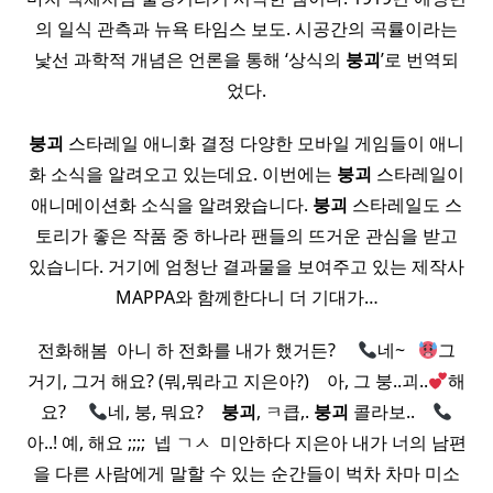
의 일식 관측과 뉴욕 타임스 보도. 시공간의 곡률이라는
낯선 과학적 개념은 언론을 통해 ‘상식의
붕괴
’로 번역되
었다.
붕괴
스타레일 애니화 결정 다양한 모바일 게임들이 애니
화 소식을 알려오고 있는데요. 이번에는
붕괴
스타레일이
애니메이션화 소식을 알려왔습니다.
붕괴
스타레일도 스
토리가 좋은 작품 중 하나라 팬들의 뜨거운 관심을 받고
있습니다. 거기에 엄청난 결과물을 보여주고 있는 제작사
MAPPA와 함께한다니 더 기대가…
전화해봄 ​ 아니 하 전화를 내가 했거든? ​ ​ ​ ​
네~ ​ ​
그
거기, 그거 해요? (뭐,뭐라고 지은아?) ​ ​ ​ 아, 그 붕..괴..
해
요? ​ ​ ​ ​
네, 붕, 뭐요? ​ ​ ​
붕괴
, ㅋ큽,.
붕괴
콜라보.. ​ ​ ​
아..! 예, 해요 ;;;; ​ 넵 ㄱㅅ ​ 미안하다 지은아 내가 너의 남편
을 다른 사람에게 말할 수 있는 순간들이 벅차 차마 미소