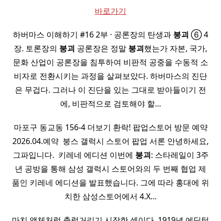
바로가기
하버마스 이해하기 #16 2부 · 공론장의 탄생과
붕괴
⑥ 4
장. 토론장의
붕괴
공론장은 정말
붕괴
했는가 자본, 국가,
문화 산업이 공론장을 침투하여 비판적 공중을 수동적 소
비자로 전환시키는 과정을 살펴보았다. 하버마스의 진단
은 무겁다. 그러나 이 진단을 있는 그대로 받아들이기 전
에, 비판적으로 검토해야 할…
마포구 동교동 156-4 더보기 환락! 팝업스토어 방문 예약
2026.04.예약 ​ 붕스 갤럭시 스토어 팝업 서론 안녕하세요,
그파입니다. ​ 키레네 에디션 이번에
붕괴
: 스타레일이 3주
년 공방을 통해 삼성 갤럭시 스토어와의 두 번째 협업 제
품인 키레네 에디션을 발표했습니다. 그에 따라 홍대에 위
치한 삼성스토어에서 4.X…
마치 액체처럼 출렁거리기 시작한 셈이다. 1919년 에딩턴