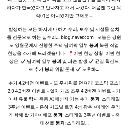
하다가 한국왔다고 만나자고 해서 나갔다. 처음엔 그런 목
적(?)은 아니었지만 그래도…
발생하는 모든 하자에 대하여 수리, 보수 및 시설물 설치
를 전문으로 하는 집수리… blog.naver.com ​ ​ 오늘은 강원
도 영월군에서 진행한 주택 담벼락 일부
붕괴
복원 작업
현장을 소개해 드리겠습니다 ​ ​
이번 현장 상황 ​ 이번 현
장은 ​
담벼락 일부
붕괴
및 파손 발생
균열 확산으
로 추가
붕괴
위험 존재
노후화…
추가 4.2버전 이벤트 – 또 주사위를 던져라! 코스믹 포스!
2.0 4.2버전 이벤트 – 열차 개조 조우 4.2버전 이벤트 – 기
이한 유물 탐사 폼폼 AI 메신저 기능 추가
붕괴
: 스타레일
3주년 이벤트 – 은하 시그널 로밍 4성 광추 <미래엔 우리
가 함께 할 거야> 배포
붕괴
: 스타레일 3주년 이벤트 – 축
제 선물
붕괴
: 스타레일…