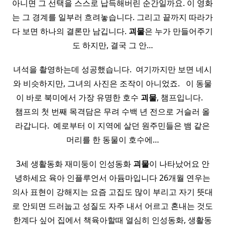
아니면 그 선택을 스스로 납득해버린 순간일까요. 이 영화
는 그 경계를 일부러 흐려놓습니다. 그리고 끝까지 따라가
다 보면 하나의 결론만 남깁니다.
괴물
은 누가 만들어주기
도 하지만, 결국 그 안…
녀석을 촬영하는데 성공했습니다. ​ 여기까지만 보면 네시
와 비슷하지만, 그녀의 사진은 조작이 아니었죠. ​ ​ 이 동물
이 바로 북미에서 가장 유명한 호수
괴물
, 챔프입니다. ​ ​ ​
챔프의 첫 번째 목격담은 무려 수백 년 전으로 거슬러 올
라갑니다. ​ 예로부터 이 지역에 살던 원주민들은 뱀 같은
머리를 한 동물이 호수에…
3세 생활동화 재미둥이 인성동화
괴물
이 나타났어요 안
녕하세요 육아 인플루언서 아듐마입니다 26개월 연우는
의사 표현이 강해지는 요즘 고집도 많이 부리고 자기 뜻대
로 안되면 드러눕고 성질도 자주 내서 어르고 혼내는 것도
한계다 싶어 집에서 책육아할때 열심히 인성동화, 생활동