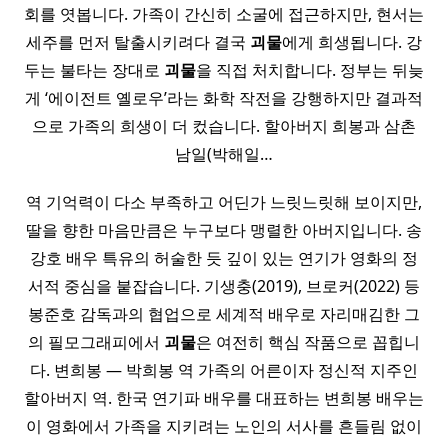
회를 엿봅니다. 가족이 간신히 소굴에 접근하지만, 현서는
세주를 먼저 탈출시키려다 결국
괴물
에게 희생됩니다. 강
두는 불타는 장대로
괴물
을 직접 처치합니다. 정부는 뒤늦
게 ‘에이전트 옐로우’라는 화학 작전을 강행하지만 결과적
으로 가족의 희생이 더 컸습니다. 할아버지 희봉과 삼촌
남일(박해일…
역 기억력이 다소 부족하고 어딘가 느릿느릿해 보이지만,
딸을 향한 마음만큼은 누구보다 맹렬한 아버지입니다. 송
강호 배우 특유의 허술한 듯 깊이 있는 연기가 영화의 정
서적 중심을 붙잡습니다. 기생충(2019), 브로커(2022) 등
봉준호 감독과의 협업으로 세계적 배우로 자리매김한 그
의 필모그래피에서
괴물
은 여전히 핵심 작품으로 꼽힙니
다. 변희봉 — 박희봉 역 가족의 어른이자 정신적 지주인
할아버지 역. 한국 연기파 배우를 대표하는 변희봉 배우는
이 영화에서 가족을 지키려는 노인의 서사를 흔들림 없이