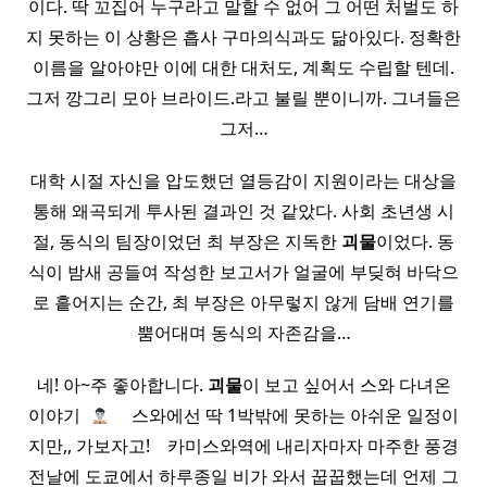
이다. 딱 꼬집어 누구라고 말할 수 없어 그 어떤 처벌도 하
지 못하는 이 상황은 흡사 구마의식과도 닮아있다. 정확한
이름을 알아야만 이에 대한 대처도, 계획도 수립할 텐데.
그저 깡그리 모아 브라이드.라고 불릴 뿐이니까. 그녀들은
그저…
대학 시절 자신을 압도했던 열등감이 지원이라는 대상을
통해 왜곡되게 투사된 결과인 것 같았다. 사회 초년생 시
절, 동식의 팀장이었던 최 부장은 지독한
괴물
이었다. 동
식이 밤새 공들여 작성한 보고서가 얼굴에 부딪혀 바닥으
로 흩어지는 순간, 최 부장은 아무렇지 않게 담배 연기를
뿜어대며 동식의 자존감을…
네! 아~주 좋아합니다.
괴물
이 보고 싶어서 스와 다녀온
이야기 ​
​ ​ ​ ​ 스와에선 딱 1박밖에 못하는 아쉬운 일정이
지만,, 가보자고! ​ ​ ​ 카미스와역에 내리자마자 마주한 풍경
전날에 도쿄에서 하루종일 비가 와서 꿉꿉했는데 언제 그