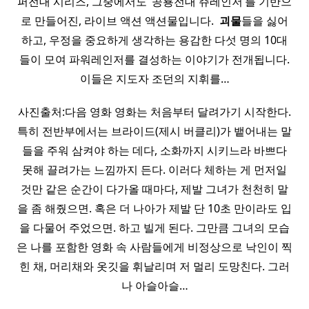
퍼전대 시리즈, 그중에서도 ‘공룡전대 쥬레인저’를 기반으
로 만들어진, 라이브 액션 액션물입니다. ​
괴물
들을 싫어
하고, 우정을 중요하게 생각하는 용감한 다섯 명의 10대
들이 모여 파워레인저를 결성하는 이야기가 전개됩니다.
이들은 지도자 조던의 지휘를…
사진출처:다음 영화 영화는 처음부터 달려가기 시작한다.
특히 전반부에서는 브라이드(제시 버클리)가 뱉어내는 말
들을 주워 삼켜야 하는 데다, 소화까지 시키느라 바쁘다
못해 끌려가는 느낌까지 든다. 이러다 체하는 게 먼저일
것만 같은 순간이 다가올 때마다, 제발 그녀가 천천히 말
을 좀 해줬으면. 혹은 더 나아가 제발 단 10초 만이라도 입
을 다물어 주었으면. 하고 빌게 된다. 그만큼 그녀의 모습
은 나를 포함한 영화 속 사람들에게 비정상으로 낙인이 찍
힌 채, 머리채와 옷깃을 휘날리며 저 멀리 도망친다. 그러
나 아슬아슬…