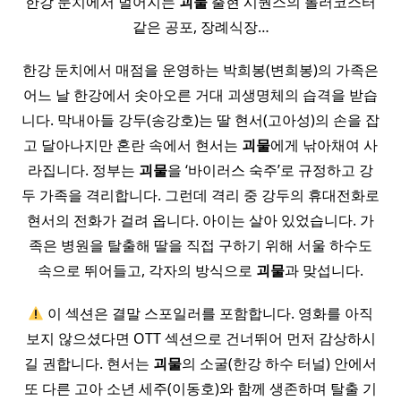
한강 둔치에서 벌어지는
괴물
출현 시퀀스의 롤러코스터
같은 공포, 장례식장…
한강 둔치에서 매점을 운영하는 박희봉(변희봉)의 가족은
어느 날 한강에서 솟아오른 거대 괴생명체의 습격을 받습
니다. 막내아들 강두(송강호)는 딸 현서(고아성)의 손을 잡
고 달아나지만 혼란 속에서 현서는
괴물
에게 낚아채여 사
라집니다. 정부는
괴물
을 ‘바이러스 숙주’로 규정하고 강
두 가족을 격리합니다. 그런데 격리 중 강두의 휴대전화로
현서의 전화가 걸려 옵니다. 아이는 살아 있었습니다. 가
족은 병원을 탈출해 딸을 직접 구하기 위해 서울 하수도
속으로 뛰어들고, 각자의 방식으로
괴물
과 맞섭니다.
이 섹션은 결말 스포일러를 포함합니다. 영화를 아직
보지 않으셨다면 OTT 섹션으로 건너뛰어 먼저 감상하시
길 권합니다. 현서는
괴물
의 소굴(한강 하수 터널) 안에서
또 다른 고아 소년 세주(이동호)와 함께 생존하며 탈출 기