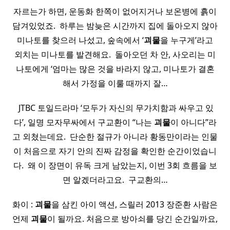
자르는가 하면, 운동화 한쪽이 없어지거나 보온병에 흙이
담겨있었죠. ​ 하루는 밤늦은 시간까지 집에 돌아오지 않아
미나토를 찾으러 나섰고, 숲속에서 ‘
괴물
을 누구게’라고
외치는 미나토를 발견해요. ​ 돌아오던 차 안, 사오리는 미
나토에게 ‘엄마는 많은 것을 바라지 않고, 미나토가 결혼
해서 가정을 이룰 때까지 잘…
​ JTBC 토일드라마 ‘모두가 자신의 무가치함과 싸우고 있
다’, 일명 모자무싸에서 구교환이 “나는
괴물
이 아니다”라
고 외쳤는데요. ​ 단순한 절규가 아니라 황동만이라는 인물
이 처음으로 자기 안의 진짜 감정을 확인한 순간이었습니
다. ​ 왜 이 장면이 유독 크게 남았는지, 이번 3회 흐름을 보
면 알겠더라고요. ​ 구교환의…
화이 :
괴물
을 삼킨 아이 액션, 스릴러 2013 장준환 사람은
언제
괴물
이 될까요. 처음으로 방아쇠를 당긴 순간일까요,