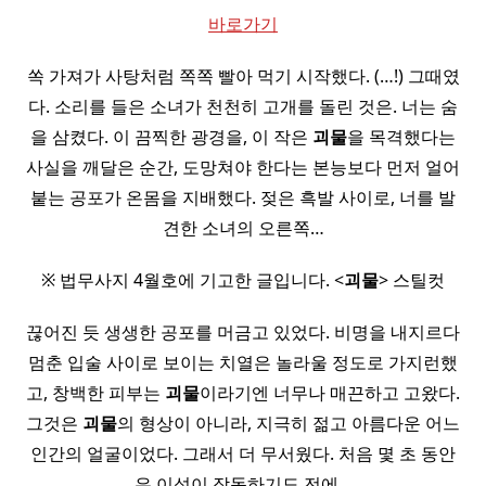
바로가기
쏙 가져가 사탕처럼 쪽쪽 빨아 먹기 시작했다. (…!) 그때였
다. 소리를 들은 소녀가 천천히 고개를 돌린 것은. 너는 숨
을 삼켰다. 이 끔찍한 광경을, 이 작은
괴물
을 목격했다는
사실을 깨달은 순간, 도망쳐야 한다는 본능보다 먼저 얼어
붙는 공포가 온몸을 지배했다. 젖은 흑발 사이로, 너를 발
견한 소녀의 오른쪽…
※ 법무사지 4월호에 기고한 글입니다. <
괴물
> 스틸컷
끊어진 듯 생생한 공포를 머금고 있었다. 비명을 내지르다
멈춘 입술 사이로 보이는 치열은 놀라울 정도로 가지런했
고, 창백한 피부는
괴물
이라기엔 너무나 매끈하고 고왔다.
그것은
괴물
의 형상이 아니라, 지극히 젊고 아름다운 어느
인간의 얼굴이었다. 그래서 더 무서웠다. 처음 몇 초 동안
은 이성이 작동하기도 전에…