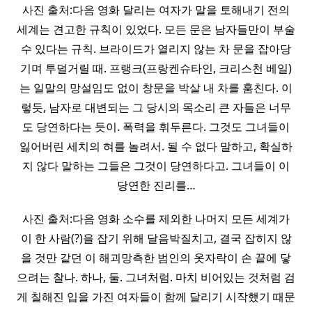
사진 출처:다음 영화 달리는 여자가 말을 토해내기 전의
세계는 견고한 규칙이 있었다. 모든 문은 남자들만이 부술
수 있다는 규칙. 브라이드가 열리지 않는 차 문을 잡아당
기며 투덜거릴 때. 프랭크(프랑켄슈타인, 크리스천 베일)
는 일말의 망설임도 없이 창문을 박살 내 차를 훔친다. 이
렇듯, 남자로 대변되는 그 당시의 목소리 큰 자들은 너무
도 당연하다는 듯이. 폭력을 휘두른다. 그것도 그녀들이
잃어버린 세치의 혀를 놀려서. 될 수 없다 말하고, 확실하
지 않다 말하는 그들은 그것이 당연하다고. 그녀들이 이
당연한 진리를…
사진 출처:다음 영화 소수를 제외한 나머지 모든 세계가
이 한 사람(?)을 잡기 위해 달음박질치고, 결국 잡히지 않
을 것만 같던 이 해괴망측한 범인의 옷자락이 손 끝에 닿
으려는 찰나. 하나, 둘. 그녀처럼. 마치 비어있는 것처럼 검
게 칠해진 입을 가진 여자들이 함께 달리기 시작했기 때문