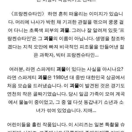
《프랑켄슈타인》 하면 흔히 떠올리는 이미지가 있습니
다. 머리에 나사가 박힌 채 기괴한 관절을 꺾으며 쿵쿵 걸
어 다니는 초록색 피부의
괴물
. 그러나 잘 알려져 있듯 ‘프
랑켄슈타인’은 그
괴물
의 이름이 아닙니다. 생명을 창조하
겠다는 지적 오만에 빠져 비극적인 피조물을 만들어낸 젊
은 과학자, 빅터 프랑켄슈타인…
여러분, 라면 스파게티
괴물
이 있다는 사실을 아시나요?
라면 스파게티
괴물
은 1980년 대 중반 대한민국 상공에서
처음 모습을 드러냈습니다. 이
괴물
이 발견된 것은 경기도
연천의 작은 골짜기였습니다. 당시 일곱 가족이 모여 계곡
에서 물놀이 중이었고, 그 중 열 다섯 동갑내기 소년과 소
녀가 섞여 있었습니다. 지애…
어린이들을 홀린 작품입니다. 이 시리즈는 일본 특촬물 슈