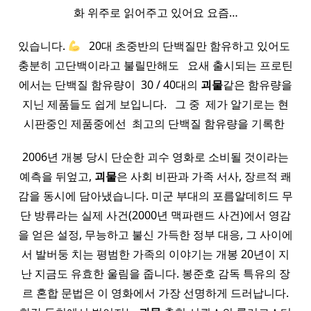
화 위주로 읽어주고 있어요 요즘…
있습니다.
​ ​ 20대 초중반의 단백질만 함유하고 있어도 ​
충분히 고단백이라고 불릴만해도 ​ ​ 요새 출시되는 프로틴
에서는 단백질 함유량이 ​ 30 / 40대의
괴물
같은 함유량을
지닌 제품들도 쉽게 보입니다. ​ ​ 그 중 ​ 제가 알기로는 현
시판중인 제품중에선 ​ 최고의 단백질 함유량을 기록한 ​
2006년 개봉 당시 단순한 괴수 영화로 소비될 것이라는
예측을 뒤엎고,
괴물
은 사회 비판과 가족 서사, 장르적 쾌
감을 동시에 담아냈습니다. 미군 부대의 포름알데히드 무
단 방류라는 실제 사건(2000년 맥파랜드 사건)에서 영감
을 얻은 설정, 무능하고 불신 가득한 정부 대응, 그 사이에
서 발버둥 치는 평범한 가족의 이야기는 개봉 20년이 지
난 지금도 유효한 울림을 줍니다. 봉준호 감독 특유의 장
르 혼합 문법은 이 영화에서 가장 선명하게 드러납니다.