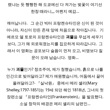
랬냐는 듯 쨍쨍한 해 도쿄에선 다 져가는 벚꽃이 여기선
한창 때라니,,, 어쩐지 예감…
깨어납니다. ​ ​ 그 순간 빅터 프랑켄슈타인은 신이 된 것이
아니라, 자신이 만든 존재 앞에 처음으로 작아집니다. ​ ​ 기
예르모 델 토로의 프랑켄슈타인은
괴물
을 무섭게 세우기
보다, 그가 왜 외로워졌는지를 집요하게 따라갑니다. ​ 그
래서 이 영화는 공포보다 슬픔이 먼저 오고, 비명보다 질
문이 오래 남습니다. ​ 영화…
누가
괴물
인가? 창조주여, 제가 청했습니까, 흙으로 나를
인간으로 빚어달라고? 제가 애원했습니까, 어둠에서 끌어
올려달라고?- 『실낙원』 중에서 메리 셸리(Mary
Shelley,1797-1851)는 19세 되던 해인 1818년, 그녀의 첫
장편소설 『프랑켄슈타인(Frankenstein)』을 발표했다.
소설 창작의 배경은 메리 셸리의 남편인…