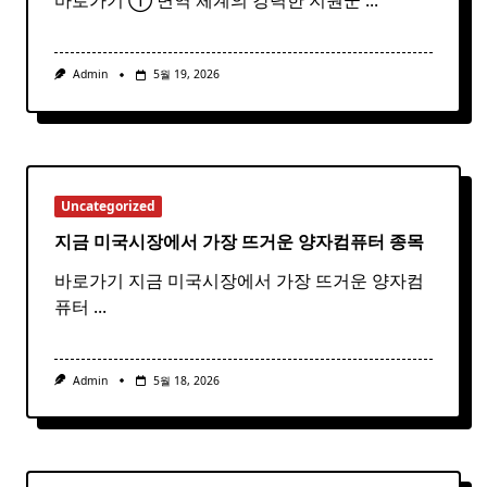
바로가기 ① 면역 체계의 강력한 지원군
...
Admin
5월 19, 2026
Uncategorized
지금 미국시장에서 가장 뜨거운 양자
컴퓨터
종목
바로가기 지금 미국시장에서 가장 뜨거운 양자컴
퓨터
...
Admin
5월 18, 2026