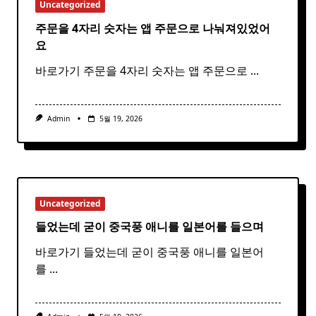
Uncategorized
주문을 4자리 숫자는 앱 주문으로 나눠져있었어
요
바로가기 주문을 4자리 숫자는 앱 주문으로
...
Admin
5월 19, 2026
Uncategorized
들었는데 굳이 중국풍 애니를 일본어를 들으며
바로가기 들었는데 굳이 중국풍 애니를 일본어
를
...