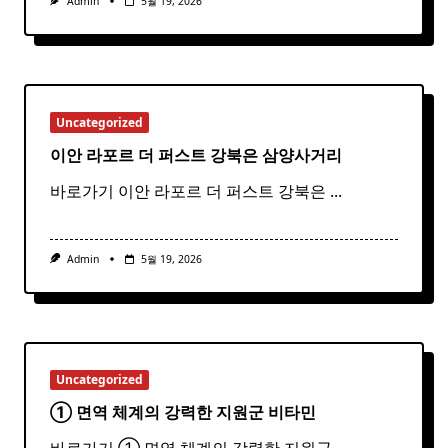
Admin
5월 19, 2026
Uncategorized
이안 라포르 더 퍼스트
강북
은 삼양사거리
바로가기 이안 라포르 더 퍼스트 강북은
...
Admin
5월 19, 2026
Uncategorized
① 면역 체계의 강력한 지원군 비타민