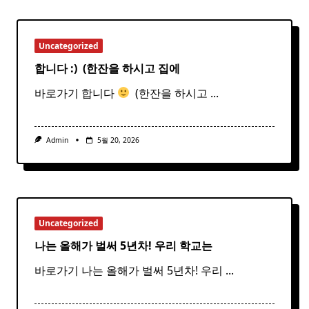
Uncategorized
합니다 :) ​ (한잔을 하시고 집에
바로가기 합니다
​ (한잔을 하시고
...
Admin
5월 20, 2026
Uncategorized
나는 올해가 벌써 5년차! 우리 학교는
바로가기 나는 올해가 벌써 5년차! 우리
...