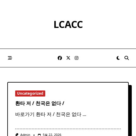
Skip
to
content
LCACC
Uncategorized
환타
저 / 천국은 없다 /
바로가기 환타 저 / 천국은 없다
...
Admin
5월 22, 2026