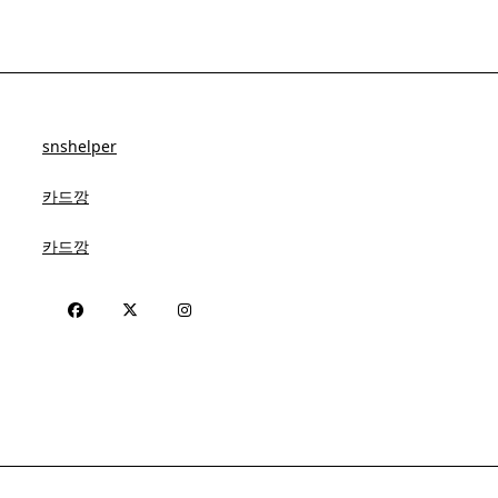
snshelper
카드깡
카드깡