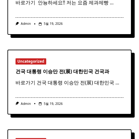
바로가기 ​ 안뇽하세요!! 저는 요즘 제과제빵
...
Admin
5월 19, 2026
Uncategorized
건국
대통령
이승만 전(展) 대한민국 건국과
바로가기 건국 대통령 이승만 전(展) 대한민국
...
Admin
5월 19, 2026