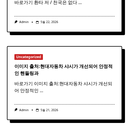
바로가기 환타 저 / 천국은 없다
...
Admin
5월 22, 2026
Uncategorized
이미지 출처:
현대
자동차 샤시가 개선되어 안정적
인 핸들링과
바로가기 이미지 출처:현대자동차 샤시가 개선되
어 안정적인
...
Admin
5월 21, 2026