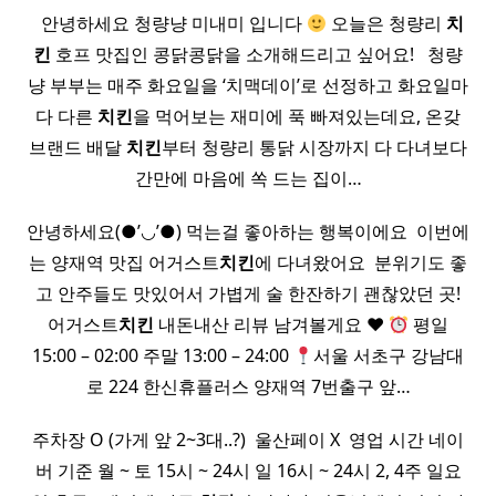
​ ​ 안녕하세요 청량냥 미내미 입니다
오늘은 청량리
치
킨
호프 맛집인 콩닭콩닭을 소개해드리고 싶어요! ​ ​ 청량
냥 부부는 매주 화요일을 ‘치맥데이’로 선정하고 화요일마
다 다른
치킨
을 먹어보는 재미에 푹 빠져있는데요, 온갖
브랜드 배달
치킨
부터 청량리 통닭 시장까지 다 다녀보다
간만에 마음에 쏙 드는 집이…
안녕하세요(●’◡’●) 먹는걸 좋아하는 행복이에요 ​ 이번에
는 양재역 맛집 어거스트
치킨
에 다녀왔어요 ​ 분위기도 좋
고 안주들도 맛있어서 가볍게 술 한잔하기 괜찮았던 곳!
어거스트
치킨
내돈내산 리뷰 남겨볼게요
♥️
평일
15:00 – 02:00 주말 13:00 – 24:00
서울 서초구 강남대
로 224 한신휴플러스 양재역 7번출구 앞…
주차장 O (가게 앞 2~3대..?) ​ 울산페이 X ​ 영업 시간 네이
버 기준 월 ~ 토 15시 ~ 24시 일 16시 ~ 24시 2, 4주 일요