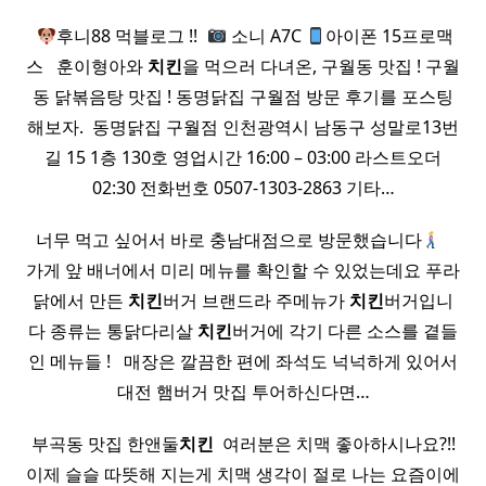
​
후니88 먹블로그 !! ​
소니 A7C
아이폰 15프로맥
스 ​ ​ 훈이형아와
치킨
을 먹으러 다녀온, 구월동 맛집 ! 구월
동 닭볶음탕 맛집 ! 동명닭집 구월점 방문 후기를 포스팅
해보자. ​ 동명닭집 구월점 인천광역시 남동구 성말로13번
길 15 1층 130호 영업시간 16:00 – 03:00 라스트오더
02:30 전화번호 0507-1303-2863 기타…
너무 먹고 싶어서 바로 충남대점으로 방문했습니다
​ ​
가게 앞 배너에서 미리 메뉴를 확인할 수 있었는데요 푸라
닭에서 만든
치킨
버거 브랜드라 주메뉴가
치킨
버거입니
다 종류는 통닭다리살
치킨
버거에 각기 다른 소스를 곁들
인 메뉴들 ! ​ ​ 매장은 깔끔한 편에 좌석도 넉넉하게 있어서
대전 햄버거 맛집 투어하신다면…
부곡동 맛집 한앤둘
치킨
​ 여러분은 치맥 좋아하시나요?!!
이제 슬슬 따뜻해 지는게 치맥 생각이 절로 나는 요즘이에