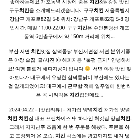
좋아하는데요 개포동역 시장에 숨은
치킨
&닭강정 맛집
구구
치킨
을 소개해드리겠습니다. ​ 구구
치킨
서울특별시
강남구 개포로82길 5-8 위치: 강남구 개포로82길 5-8 영
업시간: 매일 11:00-22:00 ​ 구구
치킨
은 수인분당선 개포
동역 6번출구에서 약 150m 거리에 위치…
부산 서면
치킨
맛집 삼덕통닭 부산서면점 서면 분위기좋
은 야장 술집 ​ 글/사진 ⓒ 해피지콩 *불펌 금지* 안녕하세
요! 여행 블로거 해피지콩이 입니다
​ 서면 야장 맛집 찾
아보다가 대구에서 유명한 삼덕통닭이 부산에도 있다는
걸 알게되었어요! 대구에서 근무할 적에 일주일에 한번씩
은 꼭 시켜먹은
치킨
집인데요…
2024.04.22 – [맛집리뷰] – 처가집 양념
치킨
처가집 양념
치킨
치킨
집 대표 프랜차이즈 中 하나인 처갓집 양념
치킨
.
그래서 지지난주 즈음에 한 번 주문을 해봤다. 주문을 하
고 포장되어 온 모습.
치킨
박스에는 광고까지도 새겨 넣