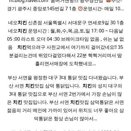
m.blog.naver.com ​ 움버거앤윙스 광주경안점 ​
주소-
경기 광주시 중앙로145번길 7 1층
운영시간- 매일 10…
​ 네오
치킨
신촌점 서울특별시 서대문구 연세로9길 30 1층
네오
치킨
운영시간 : 월,화,수,목,금,토,일 17: 00 ~ 다음날
05 :00 라스트 오더 04 :30 브레이크타임 없음 , 쉬는 날 없
음 ​ ​ ​
치킨
먹으려구 사천교에서 여기까지 걸어갔네요!! 35
분걸리는건데 뛰었다걸었다해서 22분 헥헥거리며서 땀
흘리면서매장에 도착했네요…
부산 서면을 평정한 대구 3대 통닭 맛집 다녀왔습니다. 부
산 서면
치킨
맛집 삼덕 통닭입니다. ​
치킨
의 성지 대구의
3대 통닭 맛집으로 부산 서면 2번가에서 가장 손님이 많
은
치킨
맛집입니다. 부산 서면
치킨
맛집 삼덕통닭은 서면
젊음의 거리 메인에 가까이 있어서 위치도 너무 좋아요 삼
덕통닭은 항상 손님이 많아서…