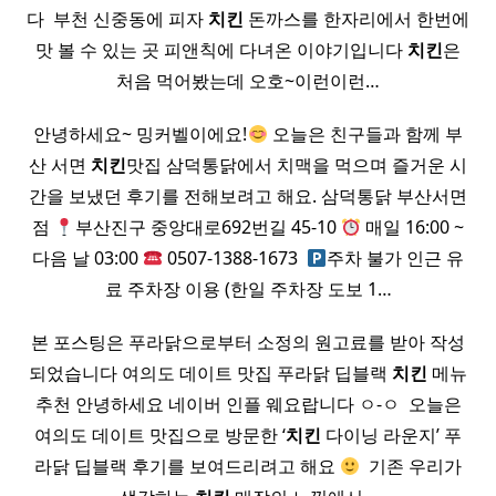
다 ​ 부천 신중동에 피자
치킨
돈까스를 한자리에서 한번에
맛 볼 수 있는 곳 피앤칙에 다녀온 이야기입니다
치킨
은
처음 먹어봤는데 오호~이런이런…
안녕하세요~ 밍커벨이에요!
오늘은 친구들과 함께 부
산 서면
치킨
맛집 삼덕통닭에서 치맥을 먹으며 즐거운 시
간을 보냈던 후기를 전해보려고 해요. 삼덕통닭 부산서면
점​
부산진구 중앙대로692번길 45-10
매일 16:00 ~
다음 날 03:00
0507-1388-1673 ​
주차 불가 인근 유
료 주차장 이용 (한일 주차장 도보 1…
본 포스팅은 푸라닭으로부터 소정의 원고료를 받아 작성
되었습니다 여의도 데이트 맛집 푸라닭 딥블랙
치킨
메뉴
추천 안녕하세요 네이버 인플 웨요랍니다 ㅇ-ㅇ ​ 오늘은
여의도 데이트 맛집으로 방문한 ‘
치킨
다이닝 라운지’ 푸
라닭 딥블랙 후기를 보여드리려고 해요
​ 기존 우리가