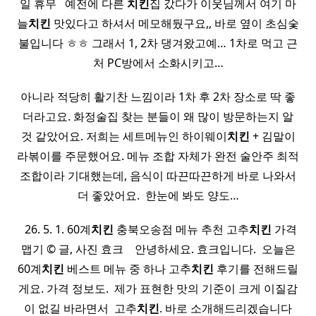
일 휴무 ​ ​ 예전에 다른
치킨
집 갔다가 이웃님께서 여기 마
늘
치킨
맛있다고 하셔서 메모해뒀구요,, 바로 옆이 초심숯
불입니다 ㅎㅎ 그래서 1, 2차 댕겨왔고예… 1차로 먹고 근
처 PC방에서 소화시키고…
아니라 적당히 활기찬 느낌이라 1차 후 2차 장소로 딱 좋
더라고요. 화정술집 찾는 분들이 왜 많이 방문하는지 알
것 같았어요. 저희는 세트메뉴인 하이웨이
치킨
+ 김말이
라볶이를 주문했어요. 메뉴 조합 자체가 완전 술안주 최적
조합이라 기대했는데, 음식이 따끈따끈하게 바로 나와서
더 좋았어요. ​ 한눈에 봐도 양도…
​ ​ 26. 5. 1. 60계
치킨
충북오송점 메뉴 추천 고추
치킨
가격
맵기 © 글, 사진 효크 ​ ​ ​ 안녕하세요. 효크입니다. ​ 오늘은
60계
치킨
베스트 메뉴 중 하나 고추
치킨
후기를 전해드릴
게요. 가격 정보도. ​ 제가 표현한 맛의 기준이 크게 이질감
이 없길 바라면서 ​ 고추
치킨
. 바로 소개해드리겠습니다