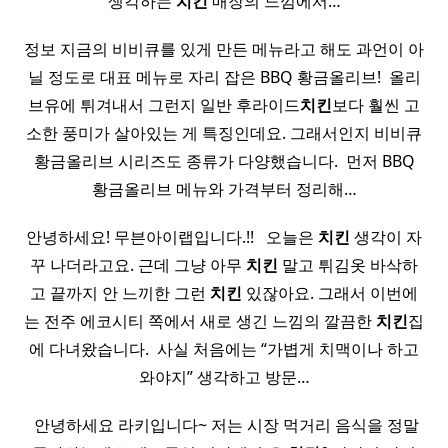
생각하는
치킨
매장의 느낌에서…
정보 지금의 비비큐를 있게 만든 메뉴라고 해도 과언이 아
닐 정도로 대표 메뉴로 자리 잡은 BBQ 황금올리브! ​ 올리
브유에 튀겨내서 그런지 일반 후라이드
치킨
보다 훨씬 고
소한 풍미가 살아있는 게 특징인데요. 그래서인지 비비큐
황금올리브 시리즈도 종류가 다양했습니다. ​ 먼저 BBQ
황금올리브 메뉴와 가격부터 정리해…
안녕하세요! 무븐아이랩입니다.!! ​ ​ 오늘은
치킨
생각이 자
꾸 나더라고요. 근데 그냥 아무
치킨
말고 튀김옷 바삭하
고 끝까지 안 느끼한 그런
치킨
있잖아요. 그래서 이번에
는 전주 에코시티 쪽에서 새로 생긴 느낌의 깔끔한
치킨
집
에 다녀왔습니다. ​ 사실 처음에는 “가볍게 치맥이나 하고
와야지” 생각하고 방문…
​ 안녕하세요 라키입니다~ 저는 시장 먹거리 음식을 정말