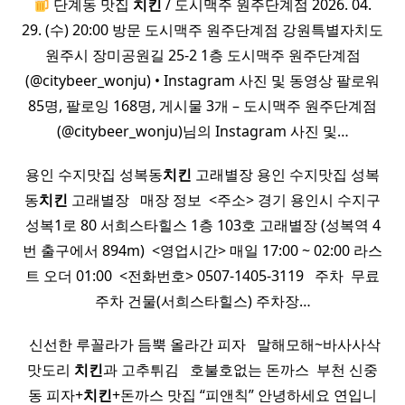
단계동 맛집
치킨
/ 도시맥주 원주단계점 2026. 04.
29. (수) 20:00 방문 도시맥주 원주단계점 강원특별자치도
원주시 장미공원길 25-2 1층 도시맥주 원주단계점
(@citybeer_wonju) • Instagram 사진 및 동영상 팔로워
85명, 팔로잉 168명, 게시물 3개 – 도시맥주 원주단계점
(@citybeer_wonju)님의 Instagram 사진 및…
용인 수지맛집 성복동
치킨
고래별장 용인 수지맛집 성복
동
치킨
고래별장 ​ ​ 매장 정보 ​ <주소> 경기 용인시 수지구
성복1로 80 서희스타힐스 1층 103호 고래별장 (성복역 4
번 출구에서 894m) ​ <영업시간> 매일 17:00 ~ 02:00 라스
트 오더 01:00 ​ <전화번호> 0507-1405-3119 ​ ​ 주차 ​ 무료
주차 건물(서희스타힐스) 주차장…
​ 신선한 루꼴라가 듬뿍 올라간 피자 ​ ​ 말해모해~바사사삭
맛도리
치킨
과 고추튀김 ​ ​ 호불호없는 돈까스 ​ 부천 신중
동 피자+
치킨
+돈까스 맛집 “피앤칙” 안녕하세요 연입니