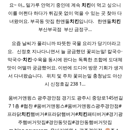
요~ 아,, 밀가루 안먹기 중인데 계속
치킨
이 먹고 싶으니
이를 어쩐다 하다가 튀김옷 없이 먹을 수 있는 곳 찾아 다
녀왔어요. 부곡동 맛집 한앤둘
치킨
입니다. ​ ​ 한앤둘
치킨
부산부곡점 ​ 부산 금정구…
​ ​ 요즘 날씨가 풀리니까 따뜻한 국물 요리가 당기더라고
요. ​ ​ 신정호 지나다니면서 늘 궁금했던 꽃피는밀! 칼국수·
막국수·
치킨
·수육을 동시에 판다는 독특한 조합에 도대체
맛이 어떨까 궁금했어요. 이번에 드디어 방문 기회가 생겨
서 다녀왔습니다. ​ ​ 위치 및 주차 꽃피는밀 충청남도 아산
시 신정호길 238 1…
​ 움버거앤윙스 광주경안점 경기도 광주시 중앙로145번길
7 1층 #협찬 #움버거앤윙스#움버거앤윙스광주경안점#
프라닭
치킨
햄버거#프라닭햄버거#
치킨
패티버거#경기광
주햄버거맛집#경안동맛집#경안동햄버거맛집