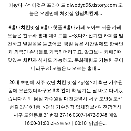
어놨다~^^ 이것은 프라이드 dlwodyd96.tistory.com 오
늘은 오랜만에 처갓집 양념
치킨
에…
​ #홍대
치킨
맛집 #홍대핫플 #홍대카페 오아보 서울 카페 ​ ​
오늘은 친구와 홍대 데이트를 나섰다가 신기한 카페를 발
견하고 발걸음을 돌렸어요. 평일 늦은 시간임에도 한국인
과 외국인 손님들로 가득하더라구요. 알고보니 카페인데
맛있는
치킨
과 식사도 가능하고, 문화체험도 가능한 곳이
더라구요! 오늘은 떠오르는 홍대…
​ 20대 초반에 자주 갔던
치킨
맛집 <닭섬>이 최근 가수원
동에 오픈했더라구요!!!
치킨
이 확 땡기는 날 바로 다녀왔
습니다ㅎㅎ ​ 닭섬 가수원점 대전광역시 서구 도안동로31
번길 27-16 1층 ​ <닭섬 가수원점 업체정보> 대전광역시
서구 도안동로 31번길 27-16 0507-1472-9948 매일
16:00-01:00 라스트오더 00:10 ​ 닭섬은…