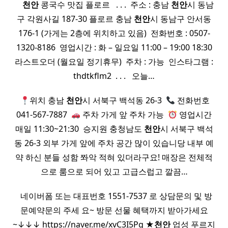
​ ​ ​ ​
천안
콩국수 맛집 플로르 ​ ​ . . . ​ 주소 : 충남
천안
시 동남
구 각원사길 187-30 플로르 충남
천안
시 동남구 안서동
176-1 (가게는 2층에 위치하고 있음) ​ 전화번호 : 0507-
1320-8186 ​ 영업시간 : 화 – 일요일 11:00 – 19:00 18:30
라스트오더 (월요일 정기휴무) ​ 주차 : 가능 ​ 인스타그램 :
thdtkflm2 ​ . . . ​ ​ 오늘…
​
위치 충남
천안
시 서북구 백석동 26-3 ​
전화번호
041-567-7887 ​
주차 가게 앞 주차 가능 ​
영업시간
매일 11:30~21:30 ​ 승지원 충청남도
천안
시 서북구 백석
동 26-3 외부 가게 앞에 주차 공간 많이 있습니당 내부 예
약 하신 분들 성함 쫘악 적혀 있더라구요! 매장은 전체적
으로 룸으로 되어 있고 고급스럽고 깔끔…
​ ​ 네이버폼 또는​ 대표번호 1551-7537 로​ 상담문의 및 방
문예약문의 주세 요~​ 방문 선물 혜택까지 받아가세요
~↓↓↓​ https://naver.me/xvC3I5Pg ★
천안
업성 푸르지