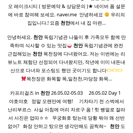
오 레이크시티 ( 방문예약 & 상담문의 )★ 네이버 폼 설문
에 바로 참여해 보세요. naver.me ​ 안녕하세요
우리의
집입니다.! 요즘
천안
에서 내 집 마련…
안녕하세요.
천안
독립기념관 나들이 후 가족모두 함께 만
족하며 식사할 수 있는 맛집
천안
독립기념관에 완전
근접해있는
천안
목천장에 다녀왔어요. 저는 이번에는 리
뷰노트 체험단 선정되어 다녀왔지만, 작년에 이미 내돈내
산으로 다녀와 포스팅도 했던 곳이기도 합니다
목천장은 화목할 목,일천천,마당장 화목…
카프리걸즈 in
천안
26.05.02-05.03 ​ ​ ​ ​ 26.05.02 Day 1 ​ ​
야호야호 ​ ​ 정말 오랜만에 여행! ​ ​ ​ ​ 기차타기 전 스벅에서
난리부르스 ​ 사실 아침에 머리 자르구 옴 ! 힛 쌩얼로 잘라
서 사진은 업따ㅎㅎ ​ ​ 무궁화호 탔는데 당황 뭐야 왜 선반
없어? ​ ​ 화장 안하고 탔으면 생각만해도 끔찍혀~ ​ ​
천안
도