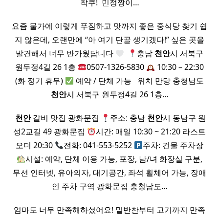
착쿠! ​ 민정짱이…
요즘 물가에 이렇게 푸짐하고 맛까지 좋은 중식당 찾기 쉽
지 않은데, 오랜만에 “아 여기 단골 생기겠다!” 싶은 곳을
발견해서 너무 반가웠답니다
​
충남
천안
시 서북구
원두정4길 26 1층
0507-1326-5830
10:30 – 22:30
(화 정기 휴무)
예약 / 단체 가능 ​ ​ 위치 만당 충청남도
천안
시 서북구 원두정4길 26 1층…
​
천안
갈비 맛집 광화문집
주소: 충남
천안
시 동남구 원
성2교길 49 광화문집
시간: 매일 10:30 ~ 21:20 라스트
오더 20:30
전화: 041-553-5252
주차: 건물 주차장
시설: 예약, 단체 이용 가능, 포장, 남/녀 화장실 구분,
무선 인터넷, 유아의자, 대기공간, 좌석 휠체어 가능, 장애
인 주차 구역 광화문집 충청남도…
엄마도 너무 만족해하셨어요! 밑반찬부터 고기까지 만족