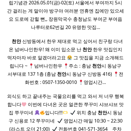
립기념관 2026.05.01(금)-02(토) 서울에서 부여까지 5시
간 걸리는 게 말이야 방구야 여러분 연휴엔 집에만 있으세
요 도로에 갇힐 뻔,, 장원막국수 충청남도 부여군 부여읍
나루터로62번길 20 유명한 맛집…
​ ​ ​
천안
신방동에서 한우 제대로 먹고 싶어서 친구랑 다녀
온 넘버나인한우! 왜 이미 입소문 난
천안
한우 맛집인지
먹자마자 바로 알겠더라고요
그 맛집을 지금 소개해드
립니다 ~
넘버나인한우
주소 : 충남
천안
시 동남구
서부대로 137 1층 (충남
천안
시 동남구 신방동 416)
전
화번호 : 0507-1350-0010
영업시간…
외식도 하고 끝내주는 국물요리를 먹고 와서 저 너무 행복
합니다
이번에 다녀온 곳은 얼큰한 쭈꾸미 샤브샤브 맛
집 쭈꾸미네
입니다!!!
​
위치 충남
천안
시 동남
구 신용로 12 쭈꾸미네 ​
영업시간 매일 10:30 ~ 22:30
(라스트 오더 21:00) ​
전화번호 041-571-3654 ​ ​ ​ 주차