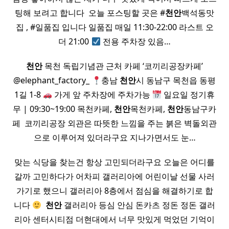
팅해 보려고 합니다 ​ 오늘 포스팅할 곳은 #
천안
백석동맛
집 , #일품집 입니다 일품집 매일 11:30-22:00 라스트 오
더 21:00
전용 주차장 있음…
천안
목천 독립기념관 근처 카페 ‘코끼리공장카페’
@elephant_factory_
충남
천안
시 동남구 목천읍 동평
1길 1-8
가게 앞 주차장에 주차가능
일요일 정기휴
무 | 09:30~19:00 목천카페,
천안
목천카페,
천안
동남구카
페 ​ 코끼리공장 외관은 따뜻한 느낌을 주는 붉은 벽돌외관
으로 이루어져 있더라구요 지나가면서도 눈…
맞는 식당을 찾는건 항상 고민되더라구요 오늘은 어디를
갈까 고민하다가 어차피 갤러리아에 어린이날 선물 사러
가기로 했으니 갤러리아 8층에서 점심을 해결하기로 합
니다
​
천안
갤러리아 등심 안심 돈카츠 정돈 정돈 갤러
리아 센터시티점 더현대에서 너무 맛있게 먹었던 기억이