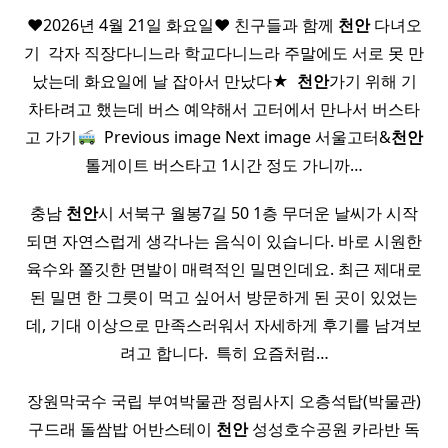
♥︎2026년 4월 21일 화요일♥︎ 친구들과 함께
천안
다녀오
기 ​ 각자 직장다니느라 학교다니느라 주말에도 서로 못 만
났는데 화요일에 날 잡아서 만났다★ ​
천안
가기 위해 기
차타려고 했는데 버스 예약해서 고터에서 만나서 버스타
고 가기
​ Previous image Next image 서울고터&
천안
톨게이트 버스타고 1시간 정도 가니까…
충남
천안
시 서북구 월봉7길 50 1층 무더운 날씨가 시작
되면 자연스럽게 생각나는 음식이 있습니다. 바로 시원한
육수와 쫄깃한 면발이 매력적인 밀면인데요. 최근 제대로
된 밀면 한 그릇이 먹고 싶어서 방문하게 된 곳이 있었는
데, 기대 이상으로 만족스러워서 자세하게 후기를 남겨보
려고 합니다. ​ 특히 요즘처럼…
장원막국수 국립 부여박물관 정림사지 오층석탑(박물관)
구드래 돌쌈밥 어반스테이
천안
성성호수공원 카라반 독