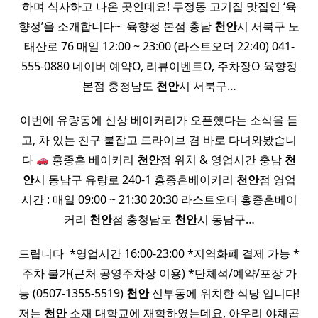
하며 식사하고 나온 곳인데요! 두정동 고기집 맛집인 ‘육
향정’을 소개합니다~ ​ 육향정 본점 충남
천안
시 서북구 노
태산로 76 매일 12:00 ~ 23:00 (라스트오더 22:40) 041-
555-0880 네이버 예약O, 리뷰이벤트O, 주차장O 육향정
본점 충청남도
천안
시 서북구…
이번에 유량동에 신상 베이커리가 오픈했다는 소식을 듣
고, 차 있는 친구 붙잡고 드라이브 겸 바로 다녀와봤습니
다
홍종흔 베이커리
천안
점 위치 & 영업시간 충남
천
안
시 동남구 유량로 240-1 홍종흔베이커리
천안
점 영업
시간 : 매일 09:00 ~ 21:30 20:30 라스트오더 홍종흔베이
커리
천안
점 충청남도
천안
시 동남구…
드립니다 ​ *영업시간 16:00-23:00 *지역화폐 결제 가능 *
주차 불가(근처 공영주차장 이용) *단체석/예약/포장 가
능 (0507-1355-5519)
천안
신부동에 위치한 식당 입니다!
저는
천안
소재 대학교에 재학하였는데요, 아우리 야채곱