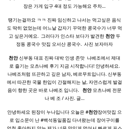
장은 가게 입구 4대 정도 가능해요 주차…
땡기는걸까요 ㅋㅋ 진짜 임신하고 나서는 먹고싶은 음식
도 딱히 없었는데 어느날 갑자기 꾸덕한 콩국수가 너무 먹
고 싶은거예요. ​ 그러다가 인스타 보다가 발견한
천안
두
정동 콩국수 맛집 오서산 콩국수. ​ 사진 보자마자
천안
신부동 대표 진짜 대박 인생 존맛 ​ 나베조에서 제대
로 즐기는 모츠나베 후기 지금 시작합니다! 안녕하세요.
나베조처럼 뜨끈하고 깊은 남자, 베르무트입니다.​ 신부동
에서 따끈한 국물 한입이 간절해지는 날, 자연스럽게 발걸
음이 향한 곳은 바로 나베조 입니다. ​ ​
천안
모츠나베 전문
나 베 조​ /​ 사진. 글…
안녕하세요 된장이 누나입니다 오늘은 #
천안
장어맛집 으
로 입소문이 난 #백석동일품집 다녀왔는데 장어구이를
엄청 좋아하지 않는 제가 너무 맛있게 먹어서 빠르게 포스