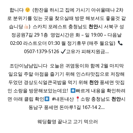
합니다
​ (한잔을 하시고 집에 가시기 아쉬울때나 2차
로 분위기를 있는 곳을 찾으실때 방문 해보셔도 좋을것 같
습니당
) ​ 스카치 포레스트 충청남도
천안
시 서북구 성
정공원7길 29 1층 ​ 영업시간은 화 – 일 19:00 – 다음날
02:00 라스트오더 01:30 월 정기휴무 (매주 월요일) ​
0507-1379-5126
고유가 피해지원금…
조단이냠냠입니다 ​ 오늘은 귀염둥이와 함께 2월 마지막
일요일 주말 아점을 즐기기 위해 인스타맛집으로 저장해
두었던 경상도식얼큰국밥을 먹기 위해
천안
풍세면 맛집
인 소랑을 방문해보았는데요! ​
빠르게 내용을 확인하려
면 아래 클립 확인
​ #내돈내산
소랑 충청남도
천안
시
동남구 풍세면 돈마루1길 167-14 2…
​ ​ 웨딩촬영 끝나고 고기 먹으러