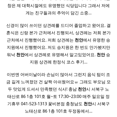
창은 제 대학시절에도 유명했던 식당입니다 그래서 저에
게는 친구들과의 추억이 담긴 소중…
신경이 많이 쓰이던 상견례를 드디어 졸업하고 왔어요. 결
혼식은 신랑 본가 근처에서 진행되서, 상견례는 저희 본가
근처에서 진행했어요. 저희 상견례는
천안
에서 유명한 승
지원에서 진행했어요. 저도 승지원은 한 번도 안가봤지만
워낙
천안
에서 상견례로 유명해서 알고있었어요.
천안
승
지원 상견례 한정식 코스 후기…
이번엔 어버이날이라 손님이 많아서 그런지 음식 텀이 조
금 길게 느껴졌던 건 살짝 아쉬웠어요ㅠ 그래도 부모님 모
두 맛있게 드셔서 만족했던 식사! 충남
천안
시 서북구 노
태산로 86 1층 101호 월~토 17:30~23:00 매주 일요일 정
기휴무 041-523-1313 꽃비본점 충청남도
천안
시 서북구
노태산로 86 1층 101호 두정동에서…