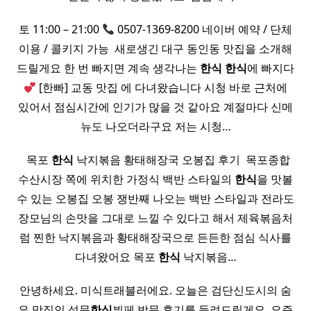
토 11:00 – 21:00
0507-1369-8200 네이버 예약 / 단체
이용 / 콜키지 가능 ​ 새로생긴 대구 동인동 맛집을 소개해
드릴게요 한 번 빠지면 계속 생각나는
한식
한식
에 빠지다
[한빠] 교동 맛집 에 다녀왔습니다 시청 바로 근처에
있어서 점심시간에 인기가 많을 것 같아요 계절마다 신메
뉴도 나오더라구요 저는 시청…
​ ​ 목포
한식
낙지볶음 황태해장국 오봉집 후기 ​ 목포종합
수산시장 쪽에 위치한 가정식 백반 스타일의
한식
을 맛볼
수 있는 오봉집 오봉 쟁반째 나오는 백반 스타일과 전라도
장모님의 손맛을 그대로 느낄 수 있다고 해서 제육볶음처
럼 찐한 낙지볶음과 황태해장국으로 든든한 점심 식사를
다녀왔어요 목포
한식
낙지볶음…
안녕하세요. 미식트래블러에요. 오늘은 검단신도시의 숨
은 맛집인 성문
한식
뷔페 방문 후기를 들려드릴게요. 요즘