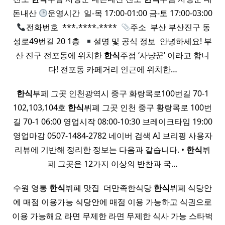
돈내산
운영시간 ​ 일-목 17:00-01:00 금-토 17:00-03:00
​
전화번호 ​ ***-****-**** ​
주소 ​ 부산 부산진구 동
성로49번길 20 1층 ​
설명 및 공식 정보 ​ 안녕하세요! 부
산 진구 전포동에 위치한
한식
주점 ‘사냥꾼’ 이라고 합니
다! 전포동 카페거리 인근에 위치한…
한식
부페 그곳 인천광역시 중구 화랑목로100번길 70-1
102,103,104호
한식
뷔폐 그곳 인천 중구 황랑목로 100번
길 70-1 06:00 영업시작 08:00-10:30 브레이크타임 19:00
영업마감 0507-1484-2782 네이버 검색 AI 브리핑 사용자
리뷰에 기반해 정리한 정보는 다음과 같습니다. •
한식
뷔
폐 그곳은 12가지 이상의 반찬과 국…
수원 영통​
한식
뷔페 맛집 ​ 더만족한식당​
한식
뷔페 식당안
에 매점 이용가능 식당안에 매점 이용 가능하고 식권으로
이용 가능해요 라면 무제한 라면 무제한 식사 가능 스타벅