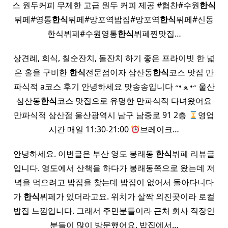
스 원두커피 무제한 고급 원두 커피 제공 #협찬#수원
한식
뷔페#영통
한식
뷔페#망포역밥집#망포역
한식
뷔페#신동
한식뷔페#수원영통
한식
뷔페찐맛집…
상견례, 회식, 칠순잔치, 돌잔치 하기 좋은 프라이빗 한 넓
은 홀을 구비한
한식
전문점이자 삼산동
한식
코스 맛집 만
파식적 a코스 후기 안녕하세요 맛송송입니다 ˶• ﻌ •˶ 울산
삼산동
한식
코스 맛집으로 유명한 만파식적 다녀왔어요
만파식적 삼산점 울산광역시 남구 남중로 91 2층
영업
시간 매일 11:30-21:00
브레이크…
안녕하세요. 이번글은 부산 영도 봉래동
한식
뷔페 리뷰글
입니다. 영도에서 산책을 하다가 봉래동쪽으로 왔는데 저
녁을 먹으려고 밥집을 찾는데 밥집이 없어서 돌아다니다
가
한식
뷔페가 있더라고요. 위치가 살짝 외진곳이라 로컬
밥집 느낌입니다. 그래서 주민분들이라 근처 회사 직장인
분들이 많이 방문했어요. 밥집에서…