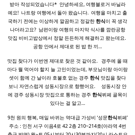
받아 작성되었습니다* ​ 안녕하세요, 여행블로거 바닐라
예요! ​ 나트랑 여행에서 돌아 왔습니다. ​ 여행을 마치고 출
국하기 전에는 이상하게 깔끔하고 정갈한
한식
이 꼭 생각
나더라고요? ​ 남편이랑 여행의 마지막 식사를 깜란공항
맛집 비비고밥상에서 정말 든든하게 해결하고 왔는데요. ​
공항 안에서 제대로 된 밥 한 끼…
맛집 찾다가 이번엔 제대로 찾은 것 같아요. ​ ​ 경주에 올 때
마다 뭘 먹어야 할지 늘 고민이었는데, 부모님이랑 아이랑
셋이 함께 간 날이라 호불호 없는 경주
한식
맛집을 찾다
보니 자연스럽게 성동시장으로 향했어요. ​ ​ ​ ​ 성동시장 안
에 경주 성동시장 맛집으로 통하는 경주
한식
뷔페 골목이
있다는 걸 알고…
9천 원의 행복, 매일 바뀌는 역대급 가성비 ‘성문
한식
뷔페’
주소 : 인천 서구 이음4로 42 2층 210~214호(아라역 4번
출구 방면) 월~토 05시부터 20시30분까지(20시 라스트오