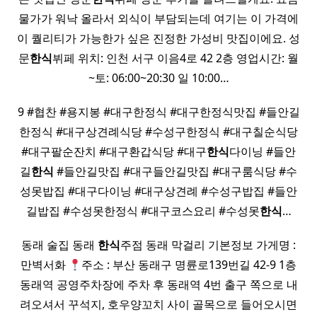
물가가 워낙 올라서 외식이 부담되는데 여기는 이 가격에
이 퀄리티가 가능한가 싶은 진정한 가성비 맛집이에요. 성
문
한식
뷔페 위치: 인천 서구 이음4로 42 2층 영업시간: 월
~토: 06:00~20:30 일 10:00…
9 #협찬 #용지봉 #대구한정식 #대구한정식맛집 #들안길
한정식 #대구상견례식당 #수성구한정식 #대구칠순식당
#대구팔순잔치 #대구환갑식당 #대구
한식
다이닝 #들안
길
한식
#들안길맛집 #대구들안길맛집 #대구룸식당 #수
성못밥집 #대구다이닝 #대구상견례 #수성구밥집 #들안
길밥집 #수성못한정식 #대구코스요리 #수성못
한식
…
동래 술집 동래
한식
주점 동래 막걸리 기본정보 가게명 :
만벽서화
주소 : 부산 동래구 명륜로139번길 42-9 1층
동래역 공영주차장에 주차 후 동래역 4번 출구 쪽으로 내
려오셔서 꾸석지, 호우양꼬치 사이 골목으로 들어오시면