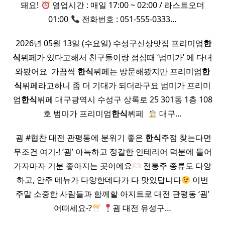
돼요!
영업시간 : 매일 17:00 ~ 02:00 / 라스트오더
01:00
전화번호 : 051-555-0333…
​ 2026년 05월 13일 (수요일) 수성구신상맛집 프리미엄
한
식
뷔페가 있다고해서 친구들이랑 점심때 ‘범미가’ 에 다녀
와봤어요 ​ 가끔씩
한식
뷔페는 방문해봤지만 프리미엄
한
식
뷔페라고하니 좀 더 기대가 되더라구요 범미가 프리미
엄
한식
뷔페 대구광역시 수성구 상록로 25 301동 1층 108
호 범미가 프리미엄
한식
뷔페 ​
대구…
​ 굄 #협찬 대전 관평동에 분위기 좋은
한식
주점 찾는다면
무조건 여기-! ‘굄’ 아늑하고 정갈한 인테리어 덕분에 들어
가자마자 기분 좋아지는 곳이에요
전통주 종류도 다양
하고, 안주 메뉴가 다양한데다가 다 맛있답니다
이번
주말 소중한 사람들과 함께할 아지트로 대전 관평동 ‘굄’
어떠세요-?
굄 대전 유성구…