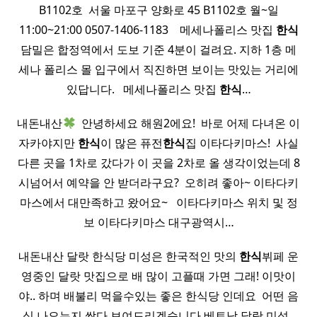
B1102호 ​ 서울 마포구 양화로 45 B1102호 월~일
11:00~21:00 0507-1406-1183 ​ ​ ​ 메세나폴리스 맛집
한식
담밀은 합정역에서 도보 기준 4분이 걸려요. 지하 1층 메
세나 폴리스 몰 입구에서 직진하면 보이는 맛있는 거리에
있답니다. ​ ​ 메세나폴리스 맛집
한식
…
내돈내산
​ 안녕하세요 해원2에요! ​ 바로 어제 다녀온 이
자카야지만
한식
이 많은 퓨전
한식
집 이타다키마스! ​ 사실
다른 곳을 1차로 갔다가 이 곳을 2차로 올 생각이었는데 8
시넘어서 예약을 안 받더라구요? ​ 오히려 좋아~ 이타다키
마스에서 대만족하고 왔어요~ ​ ​ 이타다키마스 위치 및 정
보 이타다키마스 대구광역시…
내돈내산 달랏 한식당 미성은 한국적인 맛의
한식
뷔페 운
영중인 달랏 맛집으로 배 많이 고플때 가면 그래! 이맛이
야.. 하며 배불리 먹을수있는 좋은 한식당 인데요 ​ 어떤 음
식 나오는지 싹다 보여드리겠습니다 베트남 달랏 미성 ​ ​