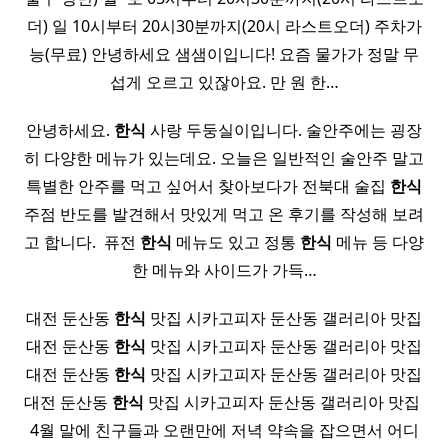
더) 일 10시부터 20시30분까지(20시 라스트오더) 주차가
능(무료) 안녕하세요 샘샘이입니다! 요즘 물가가 정말 무
섭게 오르고 있잖아요. 만 원 한…
안녕하세요.
한식
사랑 두둥실이입니다. 술안주에는 굉장
히 다양한 메뉴가 있는데요. 오늘은 일반적인 술안주 말고
특별한 안주를 먹고 싶어서 찾아보다가 전북대 술집
한식
주점 반도를 발견해서 맛있게 먹고 온 후기를 작성해 보려
고 합니다. ​ 퓨전
한식
메뉴도 있고 정통
한식
메뉴 등 다양
한 메뉴와 사이드가 가득…
대전 둔산동
한식
맛집 시카고피자 둔산동 갤러리아 맛집
대전 둔산동
한식
맛집 시카고피자 둔산동 갤러리아 맛집
대전 둔산동
한식
맛집 시카고피자 둔산동 갤러리아 맛집
대전 둔산동
한식
맛집 시카고피자 둔산동 갤러리아 맛집 ​
4월 말에 친구들과 오랜만에 저녁 약속을 잡으면서 어디