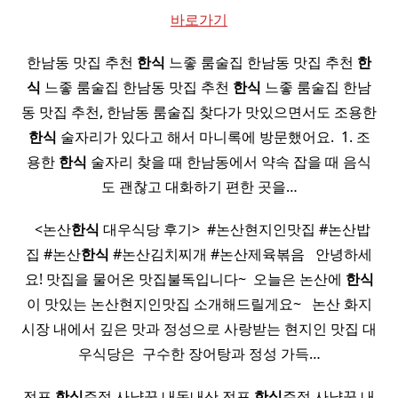
바로가기
한남동 맛집 추천
한식
느좋 룸술집 한남동 맛집 추천
한
식
느좋 룸술집 한남동 맛집 추천
한식
느좋 룸술집 한남
동 맛집 추천, 한남동 룸술집 찾다가 맛있으면서도 조용한
한식
술자리가 있다고 해서 마니록에 방문했어요. ​ 1. 조
용한
한식
술자리 찾을 때 한남동에서 약속 잡을 때 음식
도 괜찮고 대화하기 편한 곳을…
​ ​ <논산
한식
대우식당 후기> ​ #논산현지인맛집 #논산밥
집 #논산
한식
#논산김치찌개 #논산제육볶음 ​ ​ 안녕하세
요! 맛집을 물어온 맛집불독입니다~ ​ 오늘은 논산에
한식
이 맛있는 논산현지인맛집 소개해드릴게요~ ​ ​ 논산 화지
시장 내에서 깊은 맛과 정성으로 사랑받는 현지인 맛집 대
우식당은 ​ 구수한 장어탕과 정성 가득…
전포
한식
주점 사냥꾼 내돈내산 전포
한식
주점 사냥꾼 내