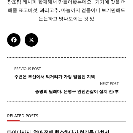
장조림 레시피 합체해서 만들어봤는데요. ​ 거기에 맛을 더
해줄 표고버섯, 꽈리고추, 마늘까지 곁들이니 보기만해도
든든하고 맛나보이는 것 있
<span
PREVIOUS POST
class="nav-
주변은 부산에서 먹거리가 가장 밀집된 지역
subtitle
NEXT POST
screen-
증명의 딜레마. 은평구
안전
손잡이 설치 전/후
reader-
text">Page</span>
RELATED POSTS
타이마사지 ​ 얼마 전에 헬스하다가 허리를 다쳐서