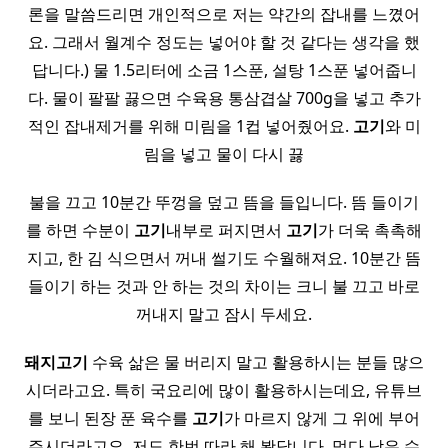
론을 말씀드리면 개인적으로 저는 약간의 잡내를 느꼈어
요. 그래서 월계수 정도는 넣어야 할 것 같다는 생각을 했
답니다.) 물 1.5리터에 소금 1스푼, 설탕 1스푼 넣어줍니
다. 물이 팔팔 끓으면 수육용 통삼겹살 700g을 넣고 추가
적인 잡내제거를 위해 미림을 1컵 넣어줬어요.
고기
와 미
림을 넣고 물이 다시 끓
불을 끄고 10분간 뚜껑을 덮고 뜸을 들입니다. 뜸 들이기
를 하면 수분이
고기
내부로 퍼지면서
고기
가 더욱 촉촉해
지고, 한 김 식으면서 꺼내 썰기도 수월해져요. 10분간 뜸
들이기 하는 것과 안 하는 것의 차이는 크니 불 끄고 바로
꺼내지 말고 잠시 두세요.
돼지
고기
수육 삶은 물 버리지 말고 활용하시는 분들 많으
시더라고요. 특히 국요리에 많이 활용하시는데요, 유튜브
를 보니 된장 푼 육수를
고기
가 마르지 않게 그 위에 부어
주시더라고요. 저도 한번 따라 해 봤답니다. 먹다 남은 수