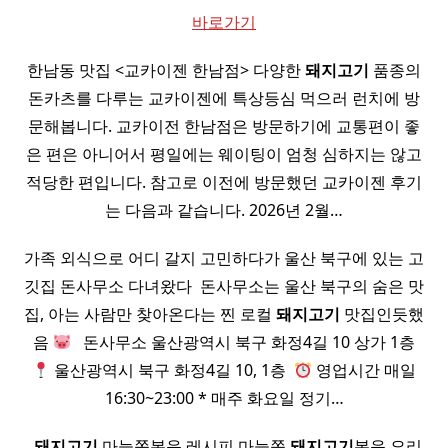
바로가기
한남동 맛집 <교카이젠 한남점> 다양한
돼지
고기
품종의
돈카츠를 다루는 교카이젠에 특상등심 먹으러 런치에 방
문해봅니다. 교카이전 한남점은 방문하기에 교통편이 좋
은 편은 아니어서 평일에는 웨이팅이 엄청 심하지는 않고
적당한 편입니다. 참고로 이전에 방문했던 교카이젠 후기
는 다음과 같습니다. 2026년 2월…
가족 외식으로 어디 갈지 고민하다가 울산 북구에 있는 고
깃집 돈사무소 다녀왔다 ​ 돈사무소는 울산 북구의 숨은 맛
집, 아는 사람만 찾아온다는 찐 로컬
돼지
고기
맛집인듯했
음
​ ​ 돈사무소 울산광역시 북구 화정4길 10 상가 1층
울산광역시 북구 화정4길 10, 1층 ​
영업시간 매일
16:30~23:00 * 매주 화요일 정기…
​ ​
돼지
고기
마늘쫑볶음 레시피 마늘쫑
돼지
고기
볶음 요리