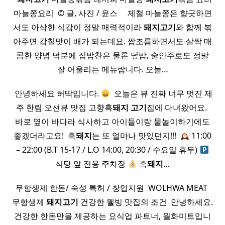
마늘쫑요리 ​ © 글, 사진 / 윤스 ​ ​ ​ ​ 제철 마늘쫑은 향긋하면
서도 아삭한 식감이 정말 매력적이라
돼지
고기
와 함께 볶
아주면 감칠맛이 배가 되는데요. 짭조름하면서도 살짝 매
콤한 양념 덕분에 집밥찬은 물론 덮밥, 술안주로도 정말
잘 어울리는 메뉴랍니다. 오늘…
​ 안녕하세요 허딱입니다.
​ 오늘은 뷰 진짜 너무 멋진 제
주 한림 오션뷰 맛집 고향흑
돼지
고기
집에 다녀왔어요. ​
바로 옆이 바다라 식사하고 아이들이랑 물놀이하기에도
좋겠더라고요! ​ 흑
돼지
는 또 얼마나 맛있던지!!! ​
11:00
– 22:00 (B.T 15-17 / L.O 14:00, 20:30 / 수요일 휴무)
식당 앞 전용 주차장
흑
돼지
…
무항생제 한돈/ 숙성 특허 / 창업지원 ​ WOLHWA MEAT ​
무항생제
돼지
고기
건강한 웰빙 맛집의 조건 ​ 안녕하세요.
건강한 한돈만을 제공하는 요식업 파트너, 월화미트​입니