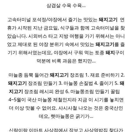
삼겹살 수육 수육…
고속터미널 포석정/야장에서 즐기는 맛있는
돼지
고기
​ 연
휴가 시작된 지난 금요일, 식구들과 함께 고속터미널을 찾
았습니다. 시외버스 타고 지방 여행을 가기 위해서는 아니
었고 제대로 된 야장 분위기 속에서 맛있는
돼지
고기
를 즐
기기 위해서였는데요, 야장에서 구워 먹는 토종
돼지
구이
덕분에 비록 과음은 했지만…
​ 마늘종 듬뿍 들어간
돼지
고기
장조림 1. 재료 준비하기 2.
돼지
고기
장조림 만들기 3. 마늘쫑 손질법 4. 졸이기 5.
돼
지
고기
장조림 레시피 완성 6. 마늘쫑조림 만들기 꿀팁 ​ ​ ​
4~5월이 국산 마늘쫑 제철인지라 지금 이 시기를 놓치면
더 이상 맛볼 수 없어요. 사시사철 나오는 것은 중국산인
데요, 햇마늘쫑은 굵기가…
신랑이랑 이마트 사상점에서 장보고 사상역밥집 찾다가