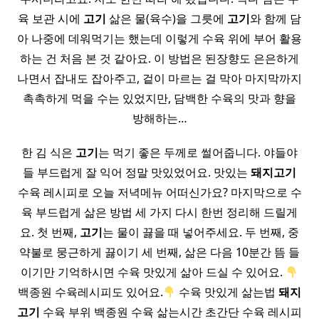
육 보관 시에
고기
삶은 물(육수)을 그릇에
고기
와 함께 담
아 나중에 데워먹기는 했는데 이렇게 수육 위에 부어 활용
하는 건 처음 본 것 같아요. 이 방법은 된장향도 은은하게
나면서 잡내도 잡아주고, 겉이 마르는 걸 막아 마지막까지
촉촉하게 먹을 수는 있었지만, 담백한 수육의 맛과 향을
방해하는…
한 김 식은
고기
는 먹기 좋은 두께로 썰어줍니다. 야들야
들 부드럽게 잘 익어 정말 맛있었어요. 맛있는
돼지
고기
수육 레시피로 오늘 저녁메뉴 어떠신가요? 마지막으로 수
육 부드럽게 삶은 방법 세 가지 다시 한번 정리해 드릴게
요. 첫 번째,
고기
는 물이 끓을 때 넣어주세요. 두 번째, 중
약불로 뭉근하게 끓이기 세 번째, 삶은 다음 10분간 뜸 들
이기만 기억하시면 수육 맛있게 삶아 드실 수 있어요.
백종원 수육레시피도 있어요.
수육 맛있게 삶는법
돼지
고기
수육 부위 백종원 수육 삶는시간 초간단 수육 레시피