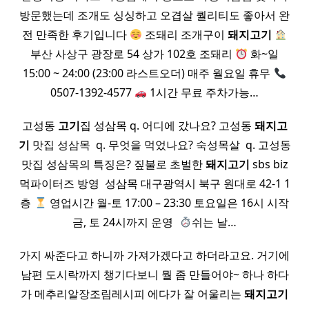
방문했는데 조개도 싱싱하고 오겹살 퀄리티도 좋아서 완
전 만족한 후기입니다
조돼리 조개구이
돼지
고기
부산 사상구 광장로 54 상가 102호 조돼리
화~일
15:00 ~ 24:00 (23:00 라스트오더) 매주 월요일 휴무
0507-1392-4577
1시간 무료 주차가능…
고성동
고기
집 성삼목 q. 어디에 갔나요? 고성동
돼지
고
기
맛집 성삼목 ​ q. 무엇을 먹었나요? 숙성목살 ​ q. 고성동
맛집 성삼목의 특징은? 짚불로 초벌한
돼지
고기
sbs biz
먹파이터즈 방영 ​ 성삼목 대구광역시 북구 원대로 42-1 1
층
영업시간 월-토 17:00 – 23:30 토요일은 16시 시작
금, 토 24시까지 운영 ​
쉬는 날…
가지 싸준다고 하니까 가져가겠다고 하더라고요. 거기에
남편 도시락까지 챙기다보니 뭘 좀 만들어야~ 하나 하다
가 메추리알장조림레시피 에다가 잘 어울리는
돼지
고기