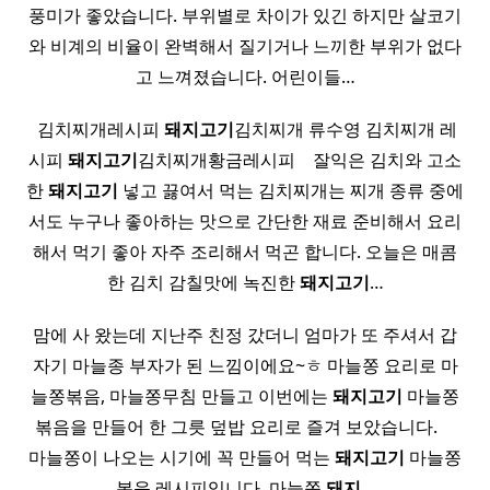
풍미가 좋았습니다. 부위별로 차이가 있긴 하지만 살코기
와 비계의 비율이 완벽해서 질기거나 느끼한 부위가 없다
고 느껴졌습니다. 어린이들…
​ 김치찌개레시피
돼지
고기
김치찌개 류수영 김치찌개 레
시피
돼지
고기
김치찌개황금레시피 ​ ​ ​ 잘익은 김치와 고소
한
돼지
고기
넣고 끓여서 먹는 김치찌개는 찌개 종류 중에
서도 누구나 좋아하는 맛으로 간단한 재료 준비해서 요리
해서 먹기 좋아 자주 조리해서 먹곤 합니다. 오늘은 매콤
한 김치 감칠맛에 녹진한
돼지
고기
…
맘에 사 왔는데 지난주 친정 갔더니 엄마가 또 주셔서 갑
자기 마늘종 부자가 된 느낌이에요~ㅎ 마늘쫑 요리로 마
늘쫑볶음, 마늘쫑무침 만들고 이번에는
돼지
고기
마늘쫑
볶음을 만들어 한 그릇 덮밥 요리로 즐겨 보았습니다. ​ ​ ​ ​
마늘쫑이 나오는 시기에 꼭 만들어 먹는
돼지
고기
마늘쫑
볶음 레시피입니다. 마늘쫑
돼지
…