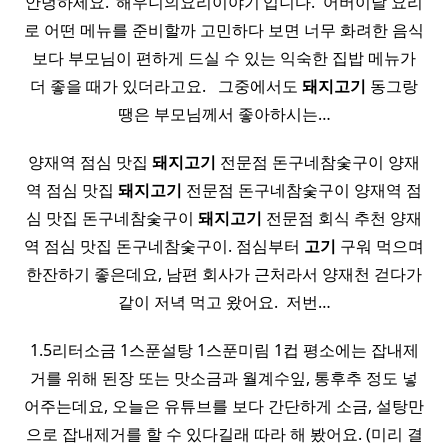
안녕하세요. ‘해우니의요리이야기’입니다. ​ 어버이날 요리
로 어떤 메뉴를 준비할까 고민하다 보면 너무 화려한 음식
보다 부모님이 편하게 드실 수 있는 익숙한 집밥 메뉴가
더 좋을 때가 있더라고요. ​ ​ 그중에서도
돼지
고기
동그랑
땡은 부모님께서 좋아하시는…
양재역 점심 맛집
돼지
고기
전문점 돈구네참숯구이 양재
역 점심 맛집
돼지
고기
전문점 돈구네참숯구이 양재역 점
심 맛집 돈구네참숯구이
돼지
고기
전문점 회식 추천 양재
역 점심 맛집 돈구네참숯구이. 점심부터
고기
구워 먹으며
한잔하기 좋은데요, 남편 회사가 근처라서 양재천 걷다가
같이 저녁 먹고 왔어요. ​ 저번…
1.5리터소금 1스푼설탕 1스푼미림 1컵 평소에는 잡내제
거를 위해 된장 또는 맛소금과 월계수잎, 통후추 정도 넣
어주는데요, 오늘은 유튜브를 보다 간단하게 소금, 설탕만
으로 잡내제거를 할 수 있다길래 따라 해 봤어요. (미리 결