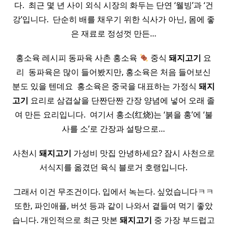
다. ​ 최근 몇 년 사이 외식 시장의 화두는 단연 ‘웰빙’과 ‘건
강’입니다. ​ 단순히 배를 채우기 위한 식사가 아닌, 몸에 좋
은 재료로 정성껏 만든…
홍소육 레시피 동파육 사촌 홍소육
중식
돼지
고기
요
리 ​ 동파육은 많이 들어봤지만, 홍소육은 처음 들어보신
분도 있을 텐데요 ​ 홍소육은 중국을 대표하는 가정식
돼지
고기
요리로 삼겹살을 단짠단짠 간장 양념에 넣어 오래 졸
여 만든 요리입니다. ​ 여기서 홍소(红烧)는 ‘붉을 홍’에 ‘불
사를 소’로 간장과 설탕으로…
사천시
돼지
고기
가성비 맛집 안녕하세요? 잠시 사천으로
서식지를 옮겼던 육식 블로거 호랭입니다.
그래서 이건 무조건이다. 입에서 녹는다. 싶었습니다ㅋㅋ
또한, 파인애플, 버섯 등과 같이 나와서 곁들여 먹기 좋았
습니다. 개인적으로 최근 맛본
돼지
고기
중 가장 부드럽고