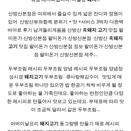
산방산본점은 야외에서 즐길수 있게 넓은 잔디와 정원이
있어 ​ 산방산뷰와함께 분위기 + 맛 +서비스 3박자 다완벽
바아로 후기 남겨들리게욤욤 산방산 흑
돼지
고기
맛집 팔
미돈가 산방산본점 팔미돈가 산방산본점 ​ 산방산 흑
돼지
고기
맛집 팔미돈가 산방산본점 정보 팔미돈가 산방산본
점 팔미돈가 산방산본점 제주…
두부조림 레시피 두부조림 양념 레시피 두부조림 양념장
성시경
돼지
고기
두부조림 ​ ​ @사랑해김수미 ​ ​ 맛있게 매
운 두부조림 하나만 있으면 밥 한공기 싹싹 비우게 될 정
도로 좋아하는 울 가족인데요. 좋아하는 반찬인만큼 다양
한 레시피로 만들어서 맛보고 있는데요. 부재료에 따라 맛
이 조금씩 달라서 같은 두부조림…
​ 어버이날요리
돼지
고기
동그랑땡 만들기 재료 레시피 ​ ​