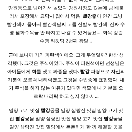
망원동으로 넘어가서 놀았다 망원시장도 갔는데 넘 배불
러서 포장해서 요담시 집에서 먹음 ​
빨강
좋아 인간 그냥
빨간색이 좋아서 빨간색팔찌 고름 신발도 빨간색 ​ 진짜 수
영 월화수목금 안 빠지고 나갈 수 있거등요…. 화목 강습
수영 티켓팅 2번째 광탈…
근데 보니까 거의 파란색이에요. 그게 무엇일까? 한참 생
각했다. 그것은 주식이었다. 주식이 파란색이면 선생님은
아이들에게 화를 냈고 짜증을 냈다.
빨강
파랑으로 자신의
기분이 오르락 내리락했고 그것을 수업중에 표현했다. 내
가 주식을 하지 않는 이유가 있다면 색깔에 내 기분을 오
르락 내리락 하고 싶지 않아서…
밀양 고기 맛집
빨강
궁물 밀양 삼랑진 맛집 밀양 고기 맛
집
빨강
궁물 밀양 삼랑진 맛집 밀양 고기 맛집
빨강
궁물
밀양 삼랑진 맛집 밀양에서 든든하게 한 끼 해결할 곳을