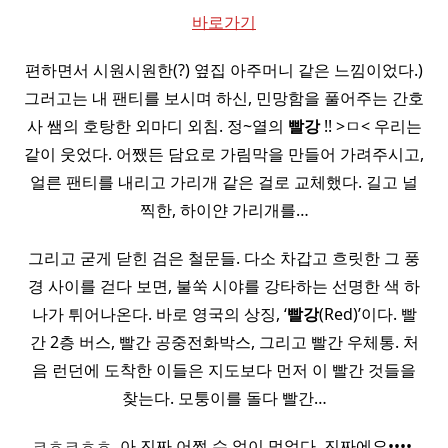
바로가기
편하면서 시원시원한(?) 옆집 아주머니 같은 느낌이었다.)
그러고는 내 팬티를 보시며 하신, 민망함을 풀어주는 간호
사 쌤의 호탕한 외마디 외침. 정~열의
빨강
!! >ㅁ< 우리는
같이 웃었다. 어쨌든 담요로 가림막을 만들어 가려주시고,
얼른 팬티를 내리고 가리개 같은 걸로 교체했다. 길고 널
찍한, 하이얀 가리개를…
그리고 굳게 닫힌 검은 철문들. 다소 차갑고 흐릿한 그 풍
경 사이를 걷다 보면, 불쑥 시야를 강타하는 선명한 색 하
나가 튀어나온다. 바로 영국의 상징, ‘
빨강
(Red)’이다. 빨
간 2층 버스, 빨간 공중전화박스, 그리고 빨간 우체통. 처
음 런던에 도착한 이들은 지도보다 먼저 이 빨간 것들을
찾는다. 모퉁이를 돌다 빨간…
ㅋㅎㅋㅎㅎ ​ 아 진짜 어쩔 수 없이 먹었다 ​ 진짜에요•••• ​