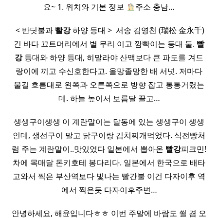
요~ 1. 위치와 기본 정보
주소​ 충남…
​ < 반딧불과
빨강
하양 등대 > ​ 서송 김영천 (瑞松 金永千)
긴 바다 끄트머리에서 별 무리 이고 깜빡이는 등대 둘.
빨
강
등대와 하양 등대, 히말라야 산맥보다 큰 파도를 겨드
랑이에 끼고 수신호한다고. 올망졸망한 배 서넛. 저마다
물길 흐름대로 왼쪽과 오른쪽으로 방향 잡고 통통거렸는
데. 하늘 높이서 보름달 끌고…
생생구이생생 이 계란말이는 달동에 있는 생생구이 생생
인데, 생선구이 말고 닭구이랑 김치찌개먹었다. 식전빵처
럼 주는 계란말이..맛있었다 일본에서 뽑아온
빨강
피크민!
차에 목매달 돈키호테 봉다리다. 일본에서 한국으로 배타
고와서 찍은 부산역보다 빛나는 빨간불 이건 다자이후 역
에서 찍은듯 다자이후주변…
안녕하세요, 해윤입니다ㅎㅎ 이번 주말에 바람도 쐴 겸 오