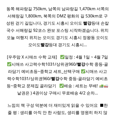
동쪽 해파랑길 750km, 남쪽의 남파랑길 1,470km 서쪽의
서해랑길 1,800km, 북쪽의 DMZ 평화의 길 530km로 구
성된 걷기 길입니다, 경기도 시흥시 오이도
빨강
등대 손칼
국수 서해랑길 92코스 완보 포스팅 시작하겠습니다. 위치
오늘 여행지 위치는 오이도 경기도 시흥시 정왕동 오이도
오이도
빨강
등대 경기도 시흥시…
[우주맘 X 시매쓰 수학 교재] ​ ​
일정 : 4월 1일 ~ 4월 7일
시매쓰 사고력수학1031/상위권960/
빨강
수학 중등-골
라담기 예비초등~중학교 세트_선택구매
시매쓰 사고
력수학1031/상위권960/
빨강
수학 중등-골라담기 예비초
등~중학교 문제집 골라담기 ​ ​
배송 : 세트는 무배!
낱권은 ) 4권이상 구매시 무료배송 4/2 순차…
느낌의 책 구성 덕분에 더 재미있게 읽을 수 있어요 ​ ■한
줄 평 : 생리를 아직 안 한 사람도, 생리를 영원히 하지 않