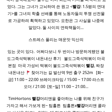
었다. 그는 그녀가 고뇌하며 쓴 원고 <
빨강
: 1.5평의 연대
기>를 그녀의 학출 선배를 통해 노동자들의 투쟁 선전물
로 가공하려 획책하고 있었다. 요한은 그 사실을 나중에
알았다. 둘 사이의 연락책들이…
스트레스 풀리는 매운맛 익산의
있는 곳이 있다. ​ 어쩌다보니 두 번이나 방문하게됐던 불
도그즉석떡볶이 내돈내산 후기 ​ ​ 불도그즉석떡볶이 마곡
본점 ​ 마곡 가성비 떡볶이 불도그즉석떡볶이
빨강
, 짜장
내돈내산
찾아가는 길 발산역 9번 출구 252m ​ ​ [화~
금] 11:00 ~ 22:00 브레이크타임 / 15:00 ~ 17:00 라스트
오더 / 21:00 ​ [토~일] 11:00 ~ 21:00…
TimHortons
빨강
머리앤을 좋아하는 나를 위해 친구가
가자고 해서 가보게 된~ 팀홀튼 ​ 팀홀튼x
빨강
머리앤 콜라