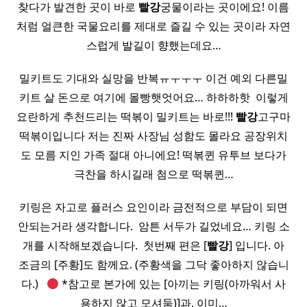
찾다가 발견한 곳이 바로
빨강
궁물이라는 곳이에요! 이름
처럼 얼큰한 국물요리를 제대로 즐길 수 있는 곳이라 자연
스럽게 발길이 향했는데요…
밀키트도 기대와 실망을 반복ㅠㅜㅜㅜ 이건 예외 다른밀
키트 살 돈으로 여기에 몰빵햇엇어요… 하하하핫 ​ 이렇게
요란하게 추천드리는 떡볶이 밀키트는 바로!!!
빨강
고구마
떡볶이입니다 저는 진짜 사장님 성함도 몰라요 공장위치
도 모름 지인 가족 절대 아니에요! 떡볶퀸 유투브 보다가
극찬을 하시길래 첨으로 떡볶퀸…
키링은 자고로 플러스 요인이라 금전적으로 부담이 되면
안되는거라 생각합니다. ​ 암튼 서두가 길었네요… 키링 소
개를 시작해보겠습니다. ​ 첫번째 편은 [
빨강
] 입니다. 아
조금의 [주황]도 함께요. (주황색을 그닥 좋아하지 않습니
다.) ​ ​
*참고로 본가에 있는 [아끼는 키링(아까워서 사
용하지 않고 모셔둠)]과, 이미…