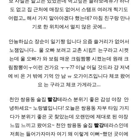
보 사실은 알고는 있었는데 먹고싶은 콜라보메뉴가 하나
도 없고 집 근처에 매장도 없어서 스탬프 여러개 찍기도
어렵고,, 해서 가지 말아야겠다 했는데? 마침 친구랑 만나
기로 한 위치에서 멀지 않은 곳에…
안뇽하십쇼 장순이 일기짱 입니다 요즘 쓸거리가 없어서
노잼입니다.. ​ 울 오빠 보려고 교촌 시킴!! ​ 는구라고 시켯
는데 울 오빠가 와 보림 매운 크림짬뽕 시켰는데 원래 크
림짬뽕이ㅜ이런 건가요 ㅜㅜ?? 이날 어딜 갓드라 걍 저녁
에 비 온 거 밖에 기억 안 남 ㅠ 오가이즈입니다 체코 왔어
요 는 구라고 체코 가게라고…
천안 쌍용동 술집
빨강
테라스 분위기 좋은 감성 야장 ​ 안
녕하세요~ 노랑별입니다! 오늘은 쌍용동 자부 타임 가지
다가 분위기 좋은 곳 찾았는데 오랜만에 제대로 된 야장
느낌 느끼고 왔어요~ 천안 쌍용동 술집
빨강
테라스인데
저희는 들어가자마자 여기 왜 이렇게 이뻐~했던 곳이에