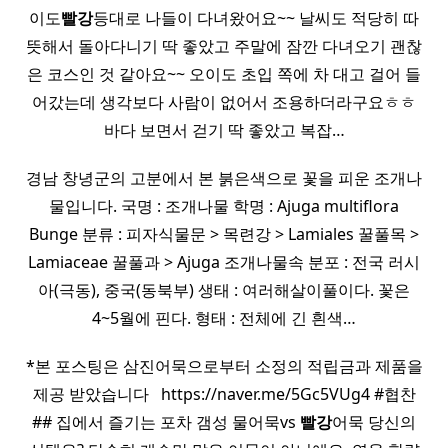
이도
빨강
등대로 나들이 다녀왔어요~~ 날씨도 적당히 따
뜻해서 돌아다니기 딱 좋았고 주말에 잠깐 다녀오기 괜찮
은 코스인 것 같아요~~ 오이도 초입 쪽에 차 대고 걸어 들
어갔는데 생각보다 사람이 없어서 조용하더라구요ㅎㅎ
바다 보면서 걷기 딱 좋았고 복잡…
경남 창녕군의 고분에서 본 붉은색으로 꽃을 피운 조개나
물입니다. 국명 : 조개나물 학명 : Ajuga multiflora
Bunge 분류 : 피자식물문 > 목련강 > Lamiales 꿀풀목 >
Lamiaceae 꿀풀과 > Ajuga 조개나물속 분포 : 전국 러시
아(극동), 중국(동북부) 생태 : 여러해살이풀이다. 꽃은
4~5월에 핀다. 형태 : 전체에 긴 흰색…
*본 포스팅은 삼진어묵으로부터 소정의 적립금과 제품을
제공 받았습니다 ​ ​ https://naver.me/5Gc5VUg4 #협찬
## 집에서 즐기는 포차 갬성 물어묵vs
빨강
어묵 당신의