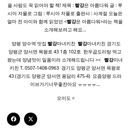
을 사람도 꼭 읽어야 할 책! 제목 :
빨강
은 아름다워 글 : 루
시아 자몰로 그림 : 루시아 자몰로 출판사 : 사계절 오늘은
얼마 전 아이와 함께 읽었던 <
빨강
은 아름다워>라는 책을
소개해보려고 해요…
​ ​ 양평 양수역 맛집
빨강
마녀키친 ​
빨강
마녀키친 경기도
양평군 양서면 목왕로 43 1층 102호 ​ 한우곱도리탕 먹고
왔는데 양념맛이 일품이라 소개해드립니다 >< ​ ​
빨강
마녀
키친 T. 0507-1408-0963 ​ 경기도 양평군 양서면 목왕로
43 (경기도 양평군 양서면 용담리 475-4) ​ 요즘양평 드라
이브가기너무좋잔아요 ㅠㅠㅠㅠ…
​ 오이도 <