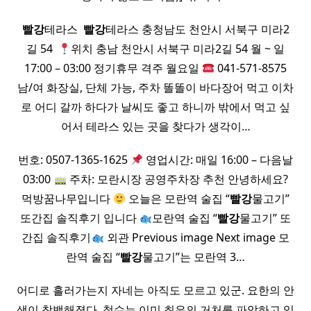
빨강
테라스 ​
빨강
테라스 충청남도 천안시 서북구 미라2
길 54 ​
위치 충남 천안시 서북구 미라2길 54 월 ~ 일
17:00 – 03:00 정기휴무 격주 월요일
041-571-8575
남/여 화장실, 단체 가능, 주차 똘똘이 바다장어 먹고 이차
로 어디 갈까 하다가 날씨도 좋고 하니까 밖에서 먹고 싶
어서 테라스 있는 곳을 찾다가 생각이…
번호: 0507-1365-1625
영업시간: 매일 16:00 – 다음날
03:00
주차: 모란시장 공영주차장 추천 안녕하세요?
먹방꿈나무입니다
오늘은 모란역 술집 “
빨강
물고기”
또간집 솔직후기 입니다
모란역 술집 “
빨강
물고기” 또
간집 솔직후기
외관 Previous image Next image 모
란역 술집 “
빨강
물고기”는 모란역 3…
어디로 흘러가는지 자네는 아직도 모르고 있군. 요한의 안
색이 창백해졌다. 철수는 이미 최은의 거처를 파악하고 있