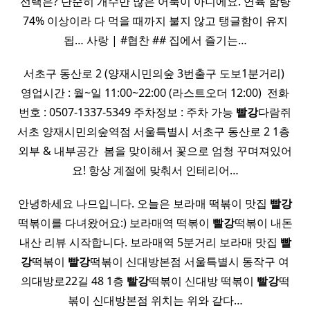
선택은? 단순히 개수만 많은 어묵이 아니에요. 연육 함량
74% 이상이라 다 먹을 때까지 불지 않고 탱글함이 유지
됩… 사랑 | #협찬 ## 집에서 즐기는…
서초구 동산로 2 (양재시민의숲 3번출구 도보1분거리) ​
영업시간 : 월~일 11:00~22:00 (라스트오더 12:00) ​ 전화
번호 : 0507-1337-5349 주차정보 : 주차 가능
빨강
다람쥐
서초 양재시민의숲역점 서울특별시 서초구 동산로 2 1층 ​
외부 & 내부공간 ​ 봄을 맞이해서 꽃으로 엄청 꾸며져있어
요! 항상 계절에 맞춰서 인테리어…
안녕하세요 나므입니다. 오늘은 보라매 떡볶이 맛집
빨강
떡볶이를 다녀왔어요:) 보라매역 떡볶이
빨강
떡볶이 내돈
내산 리뷰 시작합니다. 보라매역 5분거리 보라매 맛집
빨
강
떡볶이
빨강
떡볶이 신대방본점 서울특별시 동작구 여
의대방로22길 48 1층
빨강
떡볶이 신대방 떡볶이
빨강
떡
볶이 신대방본점 위치는 위와 같다…