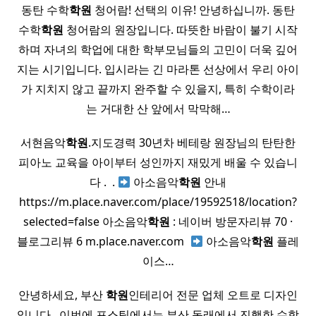
동탄 수학
학원
청어람! 선택의 이유! 안녕하십니까. 동탄
수학
학원
청어람의 원장입니다. 따뜻한 바람이 불기 시작
하며 자녀의 학업에 대한 학부모님들의 고민이 더욱 깊어
지는 시기입니다. 입시라는 긴 마라톤 선상에서 우리 아이
가 지치지 않고 끝까지 완주할 수 있을지, 특히 수학이라
는 거대한 산 앞에서 막막해…
서현음악
학원
.지도경력 30년차 베테랑 원장님의 탄탄한
피아노 교육을 아이부터 성인까지 재밌게 배울 수 있습니
다 . ​ .​
아소음악
학원
안내
https://m.place.naver.com/place/19592518/location?
selected=false 아소음악
학원
: 네이버 방문자리뷰 70 ·
블로그리뷰 6 m.place.naver.com ​
아소음악
학원
플레
이스…
안녕하세요, 부산
학원
인테리어 전문 업체 오트로 디자인
입니다. ​ 이번에 포스팅에서는 부산 동래에서 진행한 수학