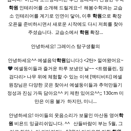
학원
인테리어를 소개해 드릴게요~! ​ 해봄수학과는 교습
소 인테리어를 계기로 인연이 닿아, 이후
학원
으로 확장
오픈을 준비하시면서 새로운 시작에도 다시 저희를 찾아
주셨습니다. ​ 교습소에서
학원
확장…
안녕하세요! 그레이스 탐구생활의
안녕하세요^^ 에셀음악
학원
입니다:) <2탄> 낄여왔어요~
에셀둥이들과 즐거운 하루 보냈던 날~~ <트램플린, 징
검다리> 나무 위에 체험할 수 있는 이색 [액티비티] 에셀
원장님은 다양한 곳은 찾아서 에셀둥이들과 추억만들기
정성과 진심 가득 담아요^^ 키 제한 있어요^^;; 130cm 미
만은 이용 불가 ​ 하지만, 미니…
​ 안녕하세요! 아이들의 웃음소리가 보물인 마산동 영어
학
원
비욘드 잉글리쉬입니다. ^^ ​ ​ 산들바람이 부는 5월, 그