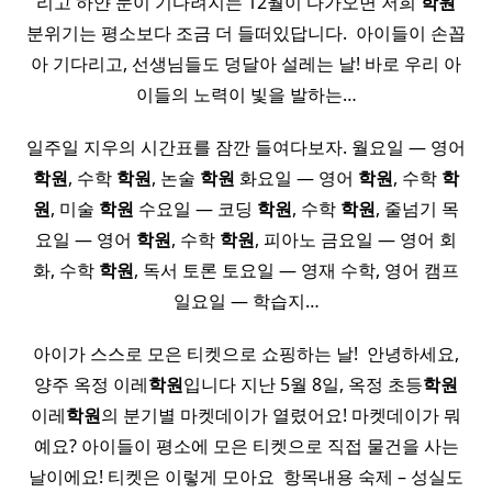
리고 하얀 눈이 기다려지는 12월이 다가오면 저희
학원
분위기는 평소보다 조금 더 들떠있답니다. ​ 아이들이 손꼽
아 기다리고, 선생님들도 덩달아 설레는 날! 바로 우리 아
이들의 노력이 빛을 발하는…
일주일 지우의 시간표를 잠깐 들여다보자. 월요일 — 영어
학원
, 수학
학원
, 논술
학원
화요일 — 영어
학원
, 수학
학
원
, 미술
학원
수요일 — 코딩
학원
, 수학
학원
, 줄넘기 목
요일 — 영어
학원
, 수학
학원
, 피아노 금요일 — 영어 회
화, 수학
학원
, 독서 토론 토요일 — 영재 수학, 영어 캠프
일요일 — 학습지…
아이가 스스로 모은 티켓으로 쇼핑하는 날! ​ 안녕하세요,
양주 옥정 이레
학원
입니다 지난 5월 8일, 옥정 초등
학원
이레
학원
의 분기별 마켓데이가 열렸어요! 마켓데이가 뭐
예요? 아이들이 평소에 모은 티켓으로 직접 물건을 사는
날이에요! 티켓은 이렇게 모아요 ​ 항목내용 숙제 – 성실도