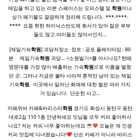
매입을 하고 있는 리본 스페이스는 오피스텔 및
학원
이나
상가 폐기물도 깔끔하게 정리해 드립니다. ​ ***-****-
**** ​ 요즘 핫한 하이닉스반도체 회사가 있어 젊은 부부
들도 많고 아이들도 많아서인지…
[제일기숙
학원
] 괴담저장소 ​ 장르 : 공포 플레이타임 : 80
분 ​ ​ ​ ​ 제일기숙
학원
괴담… <소원빌기>를 아시나요? 한때
명문대를 가장 많이 배출하는 기숙
학원
으로 이름을 떨쳤
던 곳. 그러나 지금은 불타 사라져 흔적만 남아 있는 제일
기숙
학원
. ​ 이곳에서 일어난 화재에 대한 썰은 여러 가지
가 있습니다. ​ 단순한 사고…
카페위바 카페&바리스타
학원
경기도 화성시 동탄구 동탄
대로2길 110 1층 안녕하세요 잇님들 모두 커피 좋아하시
나요? 저는 커피 너무 좋아하는데요
오늘은 제 인생
커피 맛집에 다녀왔습니다!
단순 카페가 아니라 바리스