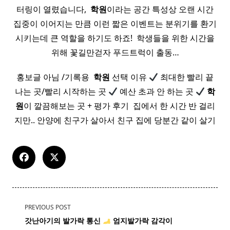
터링이 열렸습니다, ​
학원
이라는 공간 특성상 오랜 시간
집중이 이어지는 만큼 이런 짧은 이벤트는 분위기를 환기
시키는데 큰 역할을 하기도 하죠! ​ 학생들을 위한 시간을
위해 꽃길만걷자 푸드트럭이 출동…
홍보글 아님 /기록용 ​
학원
선택 이유
최대한 빨리 끝
나는 곳/빨리 시작하는 곳
예산 초과 안 하는 곳
학
원
이 깔끔해보는 곳 + 평가 후기 ​ 집에서 한 시간 반 걸리
지만.. 안양에 친구가 살아서 친구 집에 당분간 같이 살기
<span
PREVIOUS POST
class="nav-
갓난아기의
발가락
통신
엄지
발가락
감각이