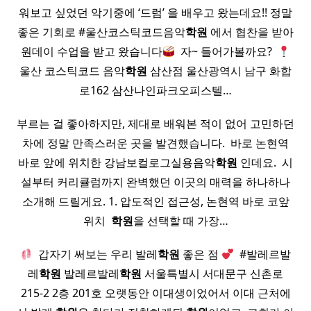
워보고 싶었던 악기중에 ‘드럼’ 을 배우고 왔는데요!! 정말
좋은 기회로 #울산코스틱코드음악
학원
에서 협찬을 받아
원데이 수업을 받고 왔습니다
​ 자~ 들어가볼까요? ​
울산 코스틱코드 음악
학원
삼산점 울산광역시 남구 화합
로162 삼산나인파크오피스텔…
부르는 걸 좋아하지만, 제대로 배워본 적이 없어 고민하던
차에 정말 만족스러운 곳을 발견했습니다. ​ 바로 논현역
바로 앞에 위치한 강남보컬로그실용음악
학원
인데요. ​ 시
설부터 커리큘럼까지 완벽했던 이곳의 매력을 하나하나
소개해 드릴게요. 1. 압도적인 접근성, 논현역 바로 코앞
위치 ​
학원
을 선택할 때 가장…
​ 갑자기 써보는 우리 발레
학원
좋은 점
​ #발레르발
레
학원
발레르발레
학원
서울특별시 서대문구 신촌로
215-2 2층 201호 오랫동안 이대생이었어서 이대 근처에