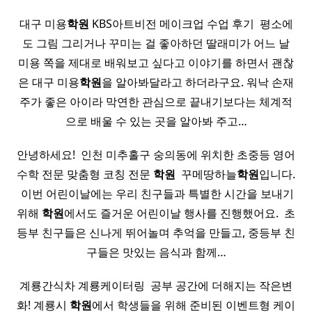
대구 미용
학원
KBS아트비전 메이크업 수업 후기 ​ 평소에
도 그림 그리거나 꾸미는 걸 좋아하던 딸래미가 어느 날
미용 쪽을 제대로 배워보고 싶다고 이야기를 하면서 괜찮
은 대구 미용
학원
을 알아봐달라고 하더라구요. 워낙 손재
주가 좋은 아이라 막연한 관심으로 끝내기보다는 체계적
으로 배울 수 있는 곳을 알아봐 주고…
안녕하세요! ​ 인천 미추홀구 숭의동에 위치한 초중등 영어
수학 전문 맞춤형 코칭 전문
학원
​ 꾸메땅하늘
학원
입니다.
​ 이번 어린이날에는 우리 친구들과 특별한 시간을 보내기
위해
학원
에서도 즐거운 어린이날 행사를 진행했어요. ​ 초
등부 친구들은 신나게 뛰어놀며 추억을 만들고, 중등부 친
구들은 맛있는 음식과 함께…
계룡간식차 계룡케이터링 ​ 공부 공간에 더해지는 작은변
화! 계룡시
학원
에서 학생들을 위해 준비된 이벤트형 케이