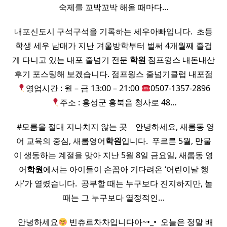
숙제를 꼬박꼬박 해올 때마다…
내포신도시 구석구석을 기록하는 세우아빠입니다. ​ 초등
학생 세우 남매가 지난 겨울방학부터 벌써 4개월째 즐겁
게 다니고 있는 내포 줄넘기 전문
학원
점프윙스 내돈내산
후기 포스팅해 보겠습니다. 점프윙스 줄넘기클럽 내포점
영업시간 : 월 – 금 13:00 – 21:00
0507-1357-2896
주소 : 홍성군 홍북읍 청사로 48…
​ ​ #모름을 절대 지나치지 않는 곳 ​ ​ ​ 안녕하세요, 새롬동 영
어 교육의 중심, 새롬영어
학원
입니다. ​ 푸르른 5월, 만물
이 생동하는 계절을 맞아 지난 5월 8일 금요일, 새롬동 영
어
학원
에서는 아이들이 손꼽아 기다려온 ‘어린이날 행
사’가 열렸습니다. ​ 공부할 때는 누구보다 진지하지만, 놀
때는 그 누구보다 열정적인…
​ ​ 안녕하세요
빈츄르차차입니다아~•_• ​ 오늘은 정말 배