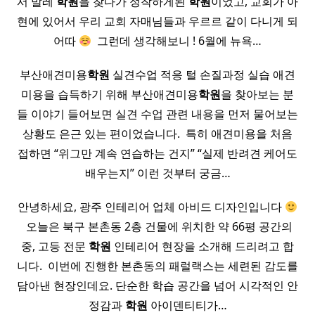
서 발레
학원
을 찾다가 정착하게된
학원
이었고, 교회가 아
현에 있어서 우리 교회 자매님들과 우르르 같이 다니게 되
어따
​ 그런데 생각해보니 ! 6월에 뉴욕…
부산애견미용
학원
실견수업 적응 털 손질과정 실습 애견
미용을 습득하기 위해 부산애견미용
학원
을 찾아보는 분
들 이야기 들어보면 실견 수업 관련 내용을 먼저 물어보는
상황도 은근 있는 편이었습니다. ​ 특히 애견미용을 처음
접하면 “위그만 계속 연습하는 건지” “실제 반려견 케어도
배우는지” 이런 것부터 궁금…
안녕하세요, 광주 인테리어 업체 아비드 디자인입니다
​ 오늘은 북구 본촌동 2층 건물에 위치한 약 66평 공간의
중, 고등 전문
학원
인테리어 현장을 소개해 드리려고 합
니다. ​ 이번에 진행한 본촌동의 패럴랙스는 세련된 감도를
담아낸 현장인데요. 단순한 학습 공간을 넘어 시각적인 안
정감과
학원
아이덴티티가…