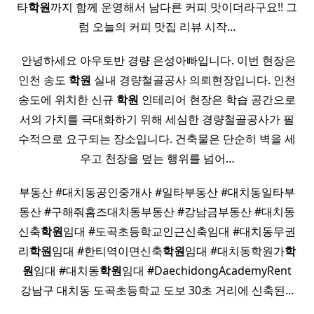
타
학원
까지 함께 운영해서 남다른 커피 맛이더라구요!! 그
럼 오늘의 커피 맛집 리뷰 시작…
​ 안녕하세요 아우토반 경량 은성아빠입니다. 이번 현장은
인천 송도
학원
실내 경량철골공사 의뢰현장입니다. 인천
송도에 위치한 신규
학원
​인테리어 현장은 학습 공간으로
서의 가치를 극대화하기 위해 세심한 경량철골공사가 필
수적으로 요구되는 장소입니다. 건축물은 단순히 벽을 세
우고 천장을 덮는 행위를 넘어…
부동산 #대치동공인중개사 #일타부동산 #대치동일타부
동산 #구해줘홈즈대치동부동산 #강남금부동산 #대치동
신축
학원
임대 #도곡초등학교인근신축임대 #대치동무권
리
학원
임대 #한티역이면신축
학원
임대 #대치동학원가
학
원
임대 #대치동
학원
임대 #DaechidongAcademyRent
강남구 대치동 도곡초등학교 도보 30초 거리에 신축된…