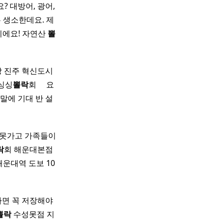
 대방어, 광어,
 생소한데요. 제
에요! 자연산
뽈
랑 진주 혁신도시
 싱싱
뽈락
회 ​ ​ ​ ​ 요
말에 기대 반 설
는 못가고 가족들이
락
회 해운대본점
해운대역 도보 10
다면 꼭 저장해야
뽈락
수성못점 지