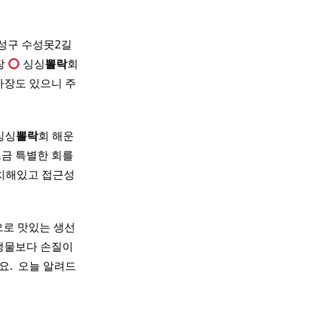
성구 수성못2길
장
싱싱
뽈락
회
차장도 있으니 주
싱싱
뽈락
회 해운
조금 특별한 회를
에 위치해있고 접근성
으로 맛있는 생선
 생물보다 손질이
 ​ ​오늘 알려드