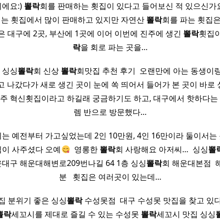
에요:)
뽈락
회를 판매하는 횟집이 있다고 들어보신 적 있으신가요?
 회는 횟집에서 많이 판매하고 있지만 자연산
뽈락
회를 파는 횟집은
은 대구에 2곳, 부산에 1곳에 이어 이번에 진주에 생긴
뽈락
횟집이
락
을 회로 파는 곳을…
집 싱싱
뽈락
회 신상
뽈락
회맛집 추천 후기 ​ 오랜만에 아는 동생이
고 나갔다가 새로 생긴 곳이 눈에 쏙 띄어서 들어가 본 곳이 바로
진주 혁신횟집이라고 하길래 궁금하기도 하고, 대구에서 핫하다는 
렘 반으로 방문했다…
 여기는 예전부터 가고싶었는데 2인 10만원, 4인 16만이라 둘이서
버님이 사주셨다 오예
​ 영롱한
뽈락
회 사랑해요 아저씨… ​ 싱싱
뽈
대구 해운대해변로209번나길 64 1층 싱싱
뽈락
회 해운대본점 ​ 
분 ​ ​ 횟집은 여러곳이 있는데…
집 분위기 좋은 싱싱
뽈락
수성못점 ​ 대구 수성못 맛집을 찾고 있
뽈락
세꼬시를 제대로 즐길 수 있는 수성못
뽈락
세꼬시 맛집 싱싱