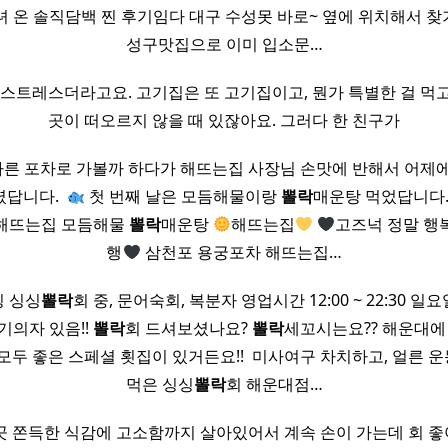
녀 온 솔직담백 찐 후기임다 대구 수성못 바로~ 옆에 위치해서 찾기
성구맛집으로 이미 입소문…
 스트레스더라고요. 고기집은 또 고기집이고, 뭔가 특별한 걸 먹
곳이 떠오르지 않을 때 있잖아요. 그러다 한 친구가
른 포차로 가볼까 하다가 해뜨는집 사장님 손맛에 반해서 어제에
답니다. ​
첫 번째 날은 모듬해물이랑
뽈락
매운탕 먹었답니다.
 해뜨는집 모듬해물
뽈락
매운탕
해뜨는집
고즈넉 정말 행
행
삼천포 용궁포차 해뜨는집…
팅 싱싱
뽈락
회 중, 문어숙회, 복분자 영업시간 12:00 ~ 22:30 일요일 1
기의자 있음!!
뽈락
회 드셔보셨나요?
뽈락
세꼬시는요?? 해운대에
모두 좋은 스페셜 횟집이 있거든요!! ​ 미사여구 차치하고, 얼른
먹은 싱싱
뽈락
회 해운대점…
곳 쫀득한 식감에 고소함까지 살아있어서 계속 손이 가는데 회 