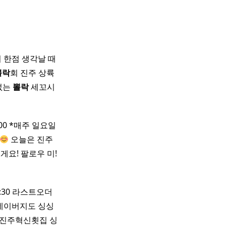
회 한점 생각날 때
뽈락
회 진주 상륙
 없는
뽈락
세꼬시
3:00 *매주 일요일
오늘은 진주
요! 팔로우 미!
 21:30 라스트오더
호 네이버지도 싱싱
 진주혁신횟집 싱