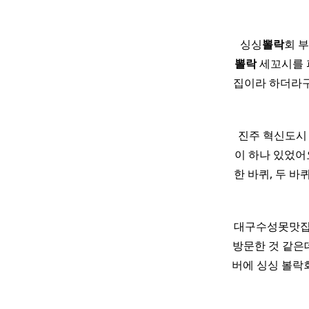
​ 싱싱
뽈락
회 
뽈락
세꼬시를 
집이라 하더라구
​ 진주 혁신도시
이 하나 있었어요
한 바퀴, 두 
대구수성못맛집
방문한 것 같은데
버에 싱싱 볼락