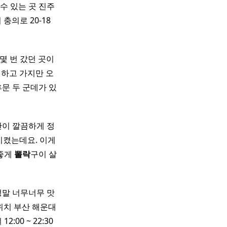
수 있는 곳 진주
시 충의로 20-18
몇 번 갔던 곳이
 하고 가지만 오
 후문 두 군데가 있
안이 깔끔하게 정
시켰는데요. 이게
 좋게
뽈락
구이 살
정말 너무너무 맛
위치 부산 해운대
2:00 ~ 22:30