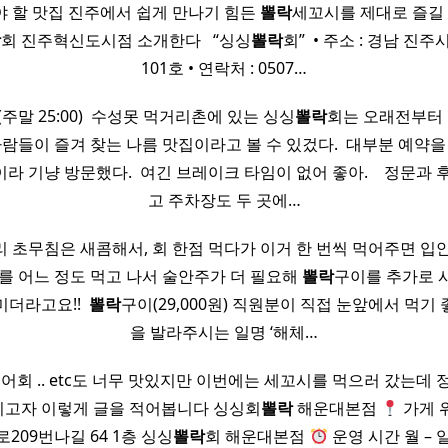
 할 맛집 진주에서 쉽게 만나기 힘든
뽈락
세꼬시를 제대로 즐길 
락
회 진주혁신도시점 소개한다 ​ ​ “싱싱
뽈락
회” ​ • 주소 : 경남 진주
101호 • 연락처 : 0507…
 24:00(주말 25:00) ​ 수성못 먹거리촌에 있는 싱싱
뽈락
회는 오래전부터 
사람들이 즐겨 찾는 나름 맛집이라고 볼 수 있겄다. ​ 대부분 예약을
 기냥 방문했다. ​ 여긴 브레이크 타임이 없어 좋아. ​ ​ ​ 정문과
고 주차장도 두 곳에…
 초무침은 새콤해서, 회 한점 먹다가 이거 한 번씩 먹어주면 입
회를 어느 정도 먹고 나서 술안주가 더 필요해
뽈락
구이를 추가로 
더라고요!! ​
뽈락
구이(29,000원) 직원분이 직접 눈앞에서 먹기
을 발라주시는 일명 ‘해체…
등어회 .. etc도 너무 맛있지만 이번에는 세꼬시를 먹으러 갔는데 
고자 이렇게 글을 적어봅니다 싱싱회
뽈락
해운대본점
가게 
209번나길 64 1층 싱싱
뽈락
회 해운대본점
운영 시간 월 – 일 1