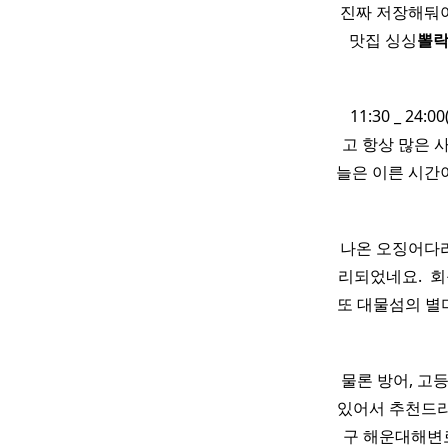
진짜 저장해둬야
맛집 싱싱
뽈
​ ​ 11:30 _
고 항상 많은 
늘은 이른 시간이라
나온 오징어다리
리되었네요. ​ 
또 대물섬의 별미
물론 방어, 고
있어서 추천드리
구 해운대해변로