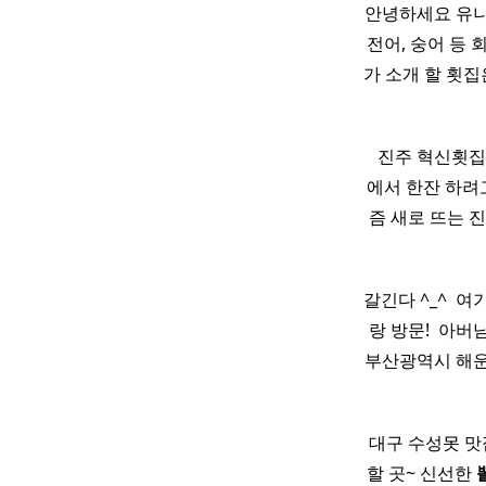
안녕하세요 유니
전어, 숭어 등
가 소개 할 횟집
​ ​ 진주 혁신횟
에서 한잔 하려
즘 새로 뜨는 
갈긴다 ^_^ ​
랑 방문! ​ 아
부산광역시 해운
대구 수성못 맛
할 곳~ 신선한