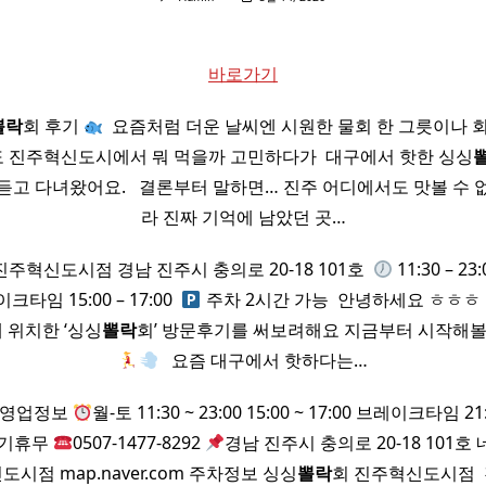
바로가기
뽈락
회 후기
​ 요즘처럼 더운 날씨엔 시원한 물회 한 그릇이나 
 저도 진주혁신도시에서 뭐 먹을까 고민하다가 ​ 대구에서 핫한 싱싱
듣고 다녀왔어요. ​ ​ 결론부터 말하면… 진주 어디에서도 맛볼 수
라 진짜 기억에 남았던 곳…
진주혁신도시점 경남 진주시 충의로 20-18 101호 ​
11:30 – 2
임 15:00 – 17:00 ​
주차 2시간 가능 ​ 안녕하세요 ㅎㅎㅎ
 위치한 ‘싱싱
뽈락
회’ 방문후기를 써보려해요 지금부터 시작해볼게
​ ​ 요즘 대구에서 핫하다는…
영업정보
월-토 11:30 ~ 23:00 15:00 ~ 17:00 브레이크타임
정기휴무
0507-1477-8292
경남 진주시 충의로 20-18 101
시점 map.naver.com 주차정보 싱싱
뽈락
회 진주혁신도시점 ​