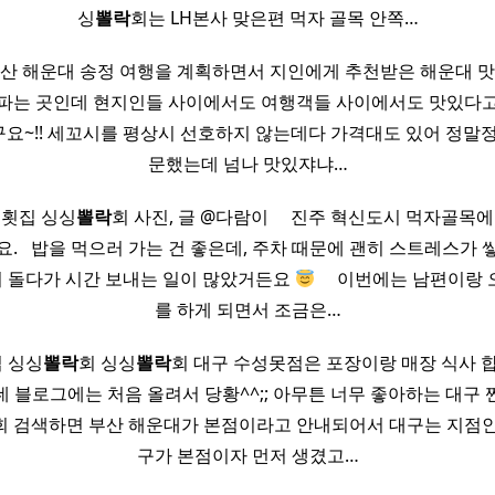
싱
뽈락
회는 LH본사 맞은편 먹자 골목 안쪽…
부산 해운대 송정 여행을 계획하면서 지인에게 추천받은 해운대 맛
파는 곳인데 현지인들 사이에서도 여행객들 사이에서도 맛있다고
요~!! 세꼬시를 평상시 선호하지 않는데다 가격대도 있어 정말정
문했는데 넘나 맛있쟈냐…
 횟집 싱싱
뽈락
회 사진, 글 @다람이 ​ ​ ​ ​ 진주 혁신도시 먹자골
. ​ ​ 밥을 먹으러 가는 건 좋은데, 주차 때문에 괜히 스트레스가
바퀴 돌다가 시간 보내는 일이 많았거든요
​ ​ ​ ​ 이번에는 남편
를 하게 되면서 조금은…
 싱싱
뽈락
회 싱싱
뽈락
회 대구 수성못점은 포장이랑 매장 식사 합
 블로그에는 처음 올려서 당황^^;; 아무튼 너무 좋아하는 대구 찐 맛집
회 검색하면 부산 해운대가 본점이라고 안내되어서 대구는 지점인
구가 본점이자 먼저 생겼고…