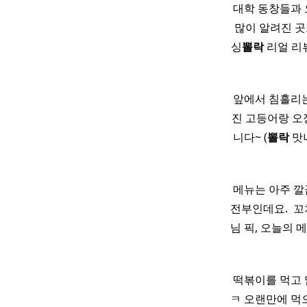
대학 동창들과 
많이 알려진 곳
싱
뽈락
​ 리얼 
앞에서 침흘리는
진 고등어랑 
니다~ (
뽈락
맛
메뉴는 아주 깔
전부인데요. ​
님 픽, 오늘의 
떡볶이를 먹고
ㅋ 오랜만에 먹