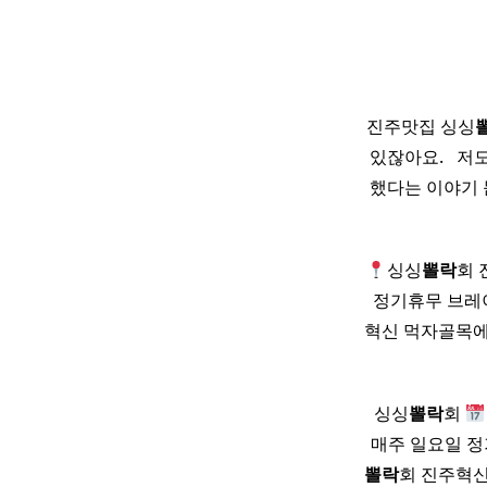
진주맛집 싱싱
있잖아요. ​ ​
했다는 이야기 
싱싱
뽈락
회 
정기휴무 브레이크타
혁신 먹자골목에
싱싱
뽈락
회
매주 일요일 
뽈락
회 진주혁신도