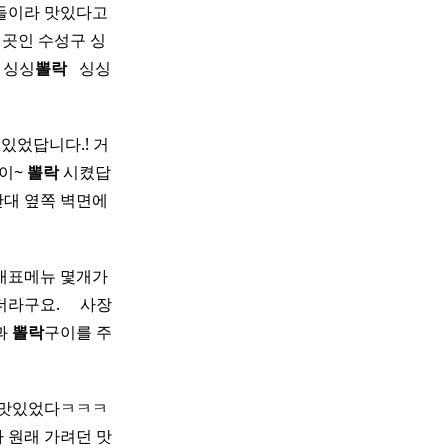
구들이라 맛있다고
 곳인 수성구 싱
 싱싱
뽈락
​ ​ 싱싱
있었답니다.! 거
없이~
뽈락
시켰답
산대 옆쪽 벽면에
 대표메뉴 몇개가
. ​ ​ ​ ​ 사장
과
뽈락
구이를 주
 맛있었다ㅋㅋㅋ
 원래 가려던 맛