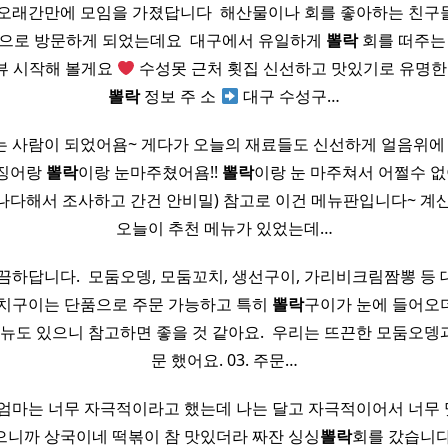
오래간만에 모임을 가졌답니다 ​ 해산물이나 회를 좋아하는 친
으로 방문하게 되었는데요 ​ 대구에서 유일하게
뽈락
회를 떠주는
리뷰 시작해 볼게요
수성못 근처 횟집 신선하고 맛있기로 유명한
뽈락
정보 주 소
대구 수성구…
 사람이 되었어욤~ 게다가 오늘의 재료들도 신선하게 얼음위에 
오징어랑
뽈락
이랑 눈마주쳤어욤!!
뽈락
이랑 눈 마주쳐서 어쩔수 
나다해서 조사하고 간건 안비밀) 참고로 이건 메뉴판입니다~ 계
오늘이 추천 메뉴가 있었는데…
끔하답니다. ​ 모둠오뎅, 모둠꼬치, 생선구이, 가리비크림짬뽕 등
 꼬치구이는 단품으로 주문 가능하고 특히
뽈락
구이가 눈에 들어오더라구요
메뉴도 있으니 참고하면 좋을 것 같아요. ​ 우리는 뜨끈한 모둠오뎅
문 했어요. 03. 주문…
 엄마는 너무 자극적이라고 했는데 나는 달고 자극적이어서 너무
으니까 상국이네 떡볶이 참 맛있더라 짜잔 싱싱
뽈락
회를 갔습니다