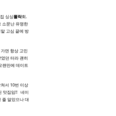
집 싱싱
뽈락
회.
 소문난 유명한
말 고심 끝에 방
목에 가면 항상 고민
 쌓였던 터라 괜히
이랑 오랜만에 데이트
쳐서 10번 이상
임!! ​ ​ 네이
 줄 알았으나 대