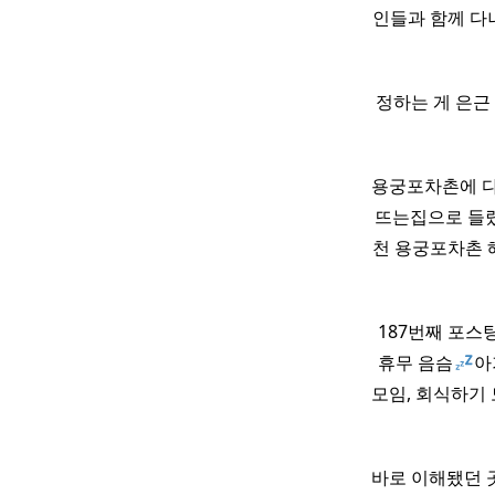
인들과 함께 다
정하는 게 은근
용궁포차촌에 다
뜨는집으로 들렸
천 용궁포차촌
​ 187번째 포스
휴무 음슴
아
모임, 회식하기 
바로 이해됐던 