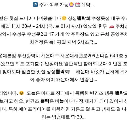
주차 여부 가능
예약…
받은 횟집 드디어 다녀왔습니다
싱싱
뽈락
회 수성못점 대구 수
일 11시 30분 – 24시 (금, 토 01시 까지) 일요일 휴무​ ​
주차
역시 수성구 수성못2길 17 가게 앞 주차장도 있고 근처 공영주
차걱정은 놉! ​ 평일 저녁 5시조금…
운대본점 부산광역시 해운대구 해운대해변로209번나길 64 1층 
에 왔으면 회도 포기할수 없잖아요 일반적인 활어회 보다 이번엔 
 찾아보다 발견한 맛집 싱싱
뽈락
회! ​ ​ ​ ​ 해운대 바갓가 근처
이 좋아 이미 해운대에서 인증된…
릴리입니다.
​ 오늘은 아파트 장터에서 득템한 반건조 냉동
뽈락
보려고 해요. ​반건조
뽈락
은 비늘이나 내장 제거가 되어 있어서
. 특히 에어프라이어를 이용하면 기름도 덜 튀고 냄새도 덜 나요.
리는 방법대로 딱 20…