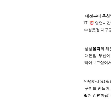
예전부터 추천
17 ​
영업시간 매
수성못점 대구광
싱싱
뽈락
회 해
대본점 ​ 부산
먹어보고싶어서
​안녕하세요! 
구이를 만들어 
훨씬 간편하답니다