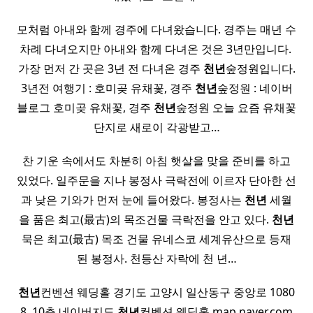
모처럼 아내와 함께 경주에 다녀왔습니다. 경주는 매년 수
차례 다녀오지만 아내와 함께 다녀온 것은 3년만입니다. ​
가장 먼저 간 곳은 3년 전 다녀온 경주
천년
숲정원입니다.
3년전 여행기 : 호미곶 유채꽃, 경주
천년
숲정원 : 네이버
블로그 호미곶 유채꽃, 경주
천년
숲정원 오늘 요즘 유채꽃
단지로 새로이 각광받고…
찬 기운 속에서도 차분히 아침 햇살을 맞을 준비를 하고
있었다. 일주문을 지나 봉정사 극락전에 이르자 단아한 선
과 낮은 기와가 먼저 눈에 들어왔다. 봉정사는
천년
세월
을 품은 최고(最古)의 목조건물 극락전을 안고 있다.
천년
묵은 최고(最古) 목조 건물 유네스코 세계유산으로 등재
된 봉정사. 천등산 자락에 천 년…
천년
컨벤션 웨딩홀 경기도 고양시 일산동구 중앙로 1080
8, 10층 네이버지도
천년
컨벤션 웨딩홀 map.naver.com