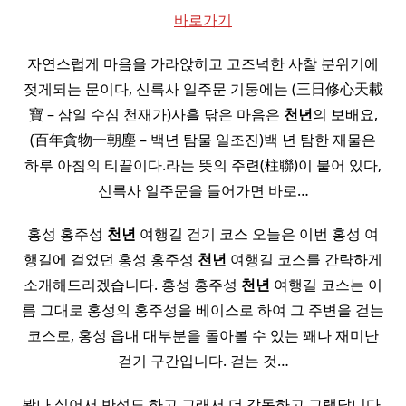
바로가기
자연스럽게 마음을 가라앉히고 고즈넉한 사찰 분위기에
젖게되는 문이다, 신륵사 일주문 기둥에는 (三日修心天載
寶 – 삼일 수심 천재가)사흘 닦은 마음은
천년
의 보배요,
(百年貪物一朝塵 – 백년 탐물 일조진)백 년 탐한 재물은
하루 아침의 티끌이다.라는 뜻의 주련(柱聯)이 붙어 있다,
신륵사 일주문을 들어가면 바로…
홍성 홍주성
천년
여행길 걷기 코스 오늘은 이번 홍성 여
행길에 걸었던 홍성 홍주성
천년
여행길 코스를 간략하게
소개해드리겠습니다. 홍성 홍주성
천년
여행길 코스는 이
름 그대로 홍성의 홍주성을 베이스로 하여 그 주변을 걷는
코스로, 홍성 읍내 대부분을 돌아볼 수 있는 꽤나 재미난
걷기 구간입니다. 걷는 것…
봤나 싶어서 반성도 하고 그래서 더 감동하고 그랬답니다.