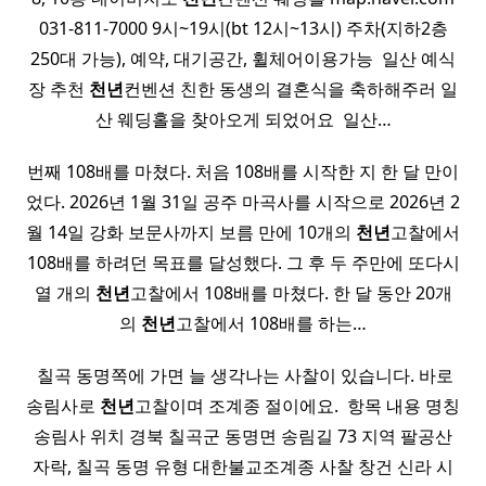
031-811-7000 9시~19시(bt 12시~13시) 주차(지하2층
250대 가능), 예약, 대기공간, 휠체어이용가능 ​ 일산 예식
장 추천
천년
컨벤션 친한 동생의 결혼식을 축하해주러 일
산 웨딩홀을 찾아오게 되었어요 ​ 일산…
번째 108배를 마쳤다. 처음 108배를 시작한 지 한 달 만이
었다. 2026년 1월 31일 공주 마곡사를 시작으로 2026년 2
월 14일 강화 보문사까지 보름 만에 10개의
천년
고찰에서
108배를 하려던 목표를 달성했다. 그 후 두 주만에 또다시
열 개의
천년
고찰에서 108배를 마쳤다. 한 달 동안 20개
의
천년
고찰에서 108배를 하는…
​ 칠곡 동명쪽에 가면 늘 생각나는 사찰이 있습니다. 바로
송림사로
천년
고찰이며 조계종 절이에요. ​ 항목 내용 명칭
송림사 위치 경북 칠곡군 동명면 송림길 73 지역 팔공산
자락, 칠곡 동명 유형 대한불교조계종 사찰 창건 신라 시