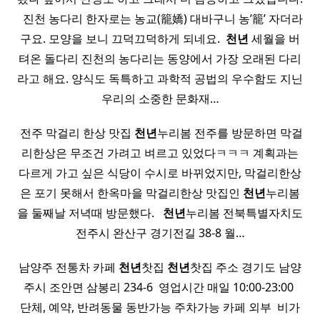
​ ​ 진천 농다리 한자로는 농교(籠嬌) 대바구니 농’籠’ 자더라
구요. 모양을 보니 끄덕끄덕하게 되네요. ​
천년
세월을 버
텨온 돌다리 진천의 농다리는 동양에서 가장 오래된 다리
라고 해요. 양식도 독특하고 과학적 공법의 우수함도 지닌
우리의 소중한 문화재…
​ 전주 막걸리 한상 맛집
천년
누리봄 전주를 방문하면 막걸
리한상은 무조건 가려고 벼르고 있었다ㅋㅋㅋ 계획과는
다르게 가고 싶은 식당이 수시로 바뀌었지만, 막걸리한상
은 포기 못해서 한옥마을 막걸리한상 맛집인
천년
누리봄
을 둘째날 저녁때 방문했다. ​ ​
천년
누리봄 전북특별자치도
전주시 완산구 경기전길 38-8 월…
남양주 전통차 카페
천년
찻집
천년
찻집 주소 경기도 남양
주시 조안면 삼봉리 234-6 ​ 영업시간 매일 10:00-23:00 ​
단체, 예약, 반려동물 동반가능 주차가능 카페 외부 ​ 비가