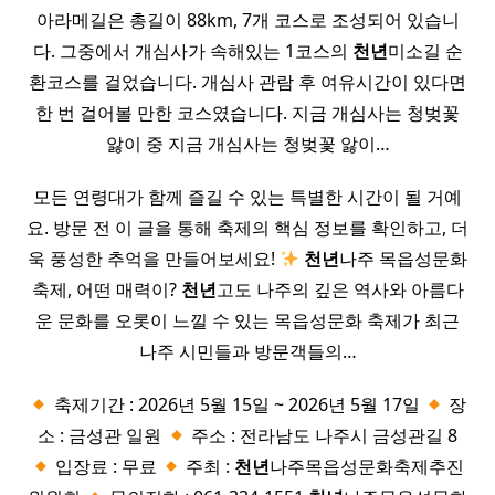
아라메길은 총길이 88km, 7개 코스로 조성되어 있습니
다. 그중에서 개심사가 속해있는 1코스의
천년
미소길 순
환코스를 걸었습니다. 개심사 관람 후 여유시간이 있다면
한 번 걸어볼 만한 코스였습니다. 지금 개심사는 청벚꽃
앓이 중 지금 개심사는 청벚꽃 앓이…
모든 연령대가 함께 즐길 수 있는 특별한 시간이 될 거예
요. 방문 전 이 글을 통해 축제의 핵심 정보를 확인하고, 더
욱 풍성한 추억을 만들어보세요!
천년
나주 목읍성문화
축제, 어떤 매력이?
천년
고도 나주의 깊은 역사와 아름다
운 문화를 오롯이 느낄 수 있는 목읍성문화 축제가 최근
나주 시민들과 방문객들의…
축제기간 : 2026년 5월 15일 ~ 2026년 5월 17일
장
소 : 금성관 일원
주소 : 전라남도 나주시 금성관길 8
입장료 : 무료
주최 :
천년
나주목읍성문화축제추진