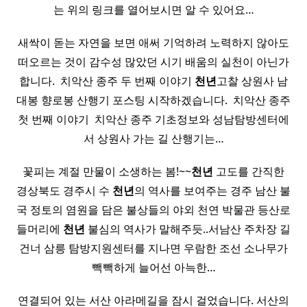
는 위의 링크를 열어보시면 알 수 있어요…
새싹이 돋는 자연을 보면 애써 기억하려 노력하지 않아도
떠오르는 것이 감수성 많았던 시기 배움의 실천이 아닌가
합니다. ​ 치악산 종주 두 번째 이야기
천년
고찰 상원사 남
대봉 향로봉 산행기 포스팅 시작하겠습니다. ​ 치악산 종주
첫 번째 이야기 ​ 치악산 종주 기초정보와 성남탐방센터에
서 상원사 가는 길 산행기는…
꽃피는 계절 만물이 소생하는 봄!~~
천년
고도를 간직한
경상북도 경주시 수
천년
의 역사를 보여주는 경주 남산 불
국 정토의 염원을 담은 불상들의 야외 천연 박물관 등산로
들머리에
천년
불심의 역사가 말해주듯..서남산 주차장 길
건너 삼릉 탐방지원센터를 지나면 우람한 조선 소나무가
빽빽하게 늘어선 아늑한…
연결되어 있는 서산 아라메길을 잠시 걸었습니다. 서산의