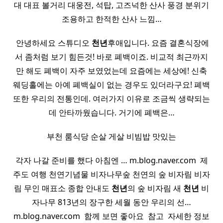
대 대표 볼거리 대웅전, 석탑, 고즈넉한 산사 풍경 분위기
조용하고 한적한 산사 느낌…
​ 안녕하세요 스튜디오
천년
후애입니다. 요즘 결혼식장에
서 좀처럼 보기 힘든것! 바로 폐백이죠. 비교적 최근까지
만 해도 폐백이 자주 보였었는데 요즘에는 세상에! 신축
웨딩홀에는 아예 폐백실이 없는 경우도 있더라구요! 폐백
또한 우리의 전통인데. 여러가지 이유로 조금씩 생략되는
데 안타까웠습니다. 거기에 폐백은…
부천 룸식당 순살 게살 비빔밥 맛있는
각자 나갈 준비를 했다 아침엔 … m.blog.naver.com ​ 제
주도 여행 천연기념물 비자나무숲 천연의 숲 비자림 비자
림 무인 매표소 종합 안내도
천년
의 숲 비자림 새
천년
비
자나무 813년의 장구한 세월 동안 우리의 선…
m.blog.naver.com ​ 함께 보면 좋아요 ​ 참고 ​ 자세한 정보