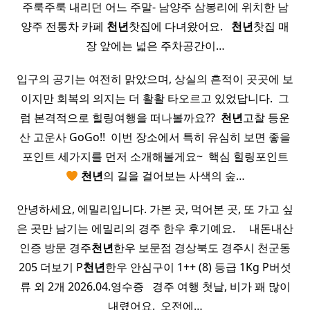
주룩주룩 내리던 어느 주말- 남양주 삼봉리에 위치한 남
양주 전통차 카페
천년
찻집에 다녀왔어요. ​ ​
천년
찻집 매
장 앞에는 넓은 주차공간이…
입구의 공기는 여전히 맑았으며, 상실의 흔적이 곳곳에 보
이지만 회복의 의지는 더 활활 타오르고 있었답니다. ​ 그
럼 본격적으로 힐링여행을 떠나볼까요?? ​
천년
고찰 등운
산 고운사 GoGo!! ​ 이번 장소에서 특히 유심히 보면 좋을
포인트 세가지를 먼저 소개해볼게요~ ​ 핵심 힐링포인트
천년
의 길을 걸어보는 사색의 숲…
안녕하세요, 에밀리입니다. 가본 곳, 먹어본 곳, 또 가고 싶
은 곳만 남기는 에밀리의 경주 한우 후기예요. ​ ​ ​ ​ 내돈내산
인증 방문 경주
천년
한우 보문점 경상북도 경주시 천군동
205 더보기 P
천년
한우 안심구이 1++ (8) 등급 1Kg P버섯
류 외 2개 2026.04.영수증 ​ ​ 경주 여행 첫날, 비가 꽤 많이
내렸어요. ​ 오전에…