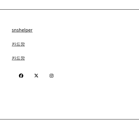
snshelper
카드깡
카드깡