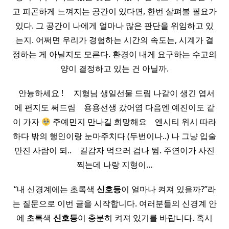
고 피곤하게 느껴지는 공간이 있다면, 한번 살펴볼 필요가
있다. 그 공간이 나에게 얼마나 많은 판단을 위임하고 있
는지. 어쩌면 우리가 경험하는 시간의 속도는, 시계가 결
정하는 게 아닐지도 모른다. 환경이 내게 요구하는 수고의
양이 결정하고 있는 건 아닐까.
​ ​ 안늉하세요 ! ​ ​ ​ ​ 지형님 생일선물 드림 나같이 생긴 엽서
에 편지도 써드림 ​ ​ ​ 용용선생 갔어염 다음엔 예진이도 같
이 가자
주예민지 만나길 희망해요 ​ ​ ​ 엔시티 위시 따라
하다 밖의 행인이랑 눈마주치다 (두번이나..) 나 그냥 입술
만진 사람이 되.. ​ ​ ​ 길감자 먹으러 겁나 뜀. 주연이가 사진
찍는데 나랑 지형이…
“내 신경계에는 초록색
신호등
이 얼마나 켜져 있을까?”라
는 질문으로 이번 글을 시작합니다. 여러분들의 신경계 안
에 초록색
신호등
이 충분히 켜져 있기를 바랍니다. 혹시