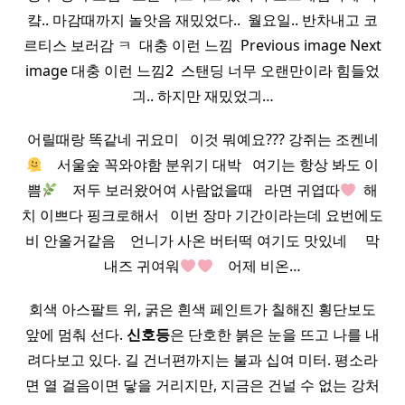
컄.. 마감때까지 놀앗음 재밌었다.. ​ 월요일.. 반차내고 코
르티스 보러감 ㅋ ​ 대충 이런 느낌 ​ Previous image Next
image 대충 이런 느낌2 ​ 스탠딩 너무 오랜만이라 힘들었
긔.. 하지만 재밌었긔…
어릴때랑 똑같네 귀요미 ​ ​ 이것 뭐예요??? 강쥐는 조켄네
​ ​ ​ 서울숲 꼭와야함 분위기 대박 ​ ​ 여기는 항상 봐도 이
쁨
​ ​ ​ 저두 보러왔어여 사람없을때 ​ ​ 라면 귀엽따
​ 해
치 이쁘다 핑크로해서 ​ ​ 이번 장마 기간이라는데 요번에도
비 안올거같음 ​ ​ ​ 언니가 사온 버터떡 여기도 맛있네 ​ ​ ​ ​ 막
내즈 귀여워
​ ​ ​ 어제 비온…
회색 아스팔트 위, 굵은 흰색 페인트가 칠해진 횡단보도
앞에 멈춰 선다.
신호등
은 단호한 붉은 눈을 뜨고 나를 내
려다보고 있다. 길 건너편까지는 불과 십여 미터. 평소라
면 열 걸음이면 닿을 거리지만, 지금은 건널 수 없는 강처