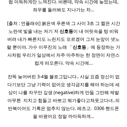
럼 아득하게만 느껴진다. 바쁜데, 약속 시간에 늦었는데,
좌우를 둘러봐도 지나가는 차…
[출처 : 언플래쉬] 붉은색 푸른색 그 사이 3초 그 짧은 시간
노란색 빛을 내는 저기 저
신호등
이 내 머릿속을 텅 비워
버려 내가 빠른지도 느린지도 모르겠어 그저 눈앞이 샛노
랄 뿐이야. 가수 이무진의 노래 「
신호등
」에 등장하는 가
사처럼 우리가 일상에서 자주 마주하는 한 장면이 자연스
럽게 떠오른다. 약속 시간에…
잔뜩 늦어버린 3-4월 블로그입니다.. 사실 요즘 정신이 없
다기보단 그냥 기력이 없어요 생각금지를 해야 하는데 세
상이 나를 자꾸만 깊생 (negative)하게 만듦 그만해 제발
아무튼 ​ 지치고 힘들고 바쁘고 뭐가좋다고쳐웃고다녀..의
반복이어도 기록은 멈추지 않는다. 레츠고. ​ 0306 핸드폰
을 바꿨어요 정말 까마득하게…