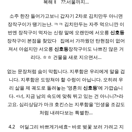
복해ㅐ ​ ​ ??:서울까지…
소주 한잔 들어가고보니 갑자기 2차로 김치만두 아니면
장작구이가 땡기는냔. ㅋㅋ 김치만두는 자주 먹으니깐 이
번엔 장작구이 먹자는 신랑 말에 오랜만에 서오릉
신호등
장작구이 본점을 찾았다 ​ ​ 집에서 가까웠던 탄현점이 없어
져서 아쉽지만 서오릉
신호등
장작구이도 나쁘진 않은 거
리다. ㅎㅎ 건물을 새로 지으면서…
없는 문장처럼 숨이 막힙니다. 지루함은 우리에게 말을 겁
니다. 지루함은 도망쳐야 할 수렁이 아닙니다. 오히려 우
리 삶을 제 궤도로 돌려놓는 ‘영혼의
신호등
’에 가깝습니
다. <너, 지금 남의 속도에 맞춰 뛰고 있는 건 아니니?>라
고요. 심리상담가 마크 호킨스는 지루함을 ‘인생을 조감도
처럼 내려다보는 특별한…
4.2 ​ ​ ​ 어딜그리 바쁘게가세효~ 바로 벚꽃 보러 가려고 지