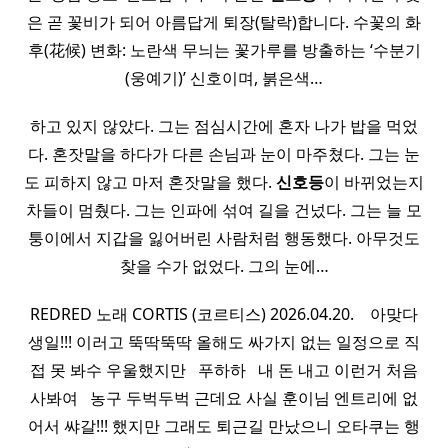
은 곧 꽃비가 되어 아름답게 퇴장(탈락)합니다. 수꽃의 화
후(花候) 변화: 노란색 무늬는 꽃가루를 방출하는 ‘수분기
(웅예기)’ 신호이며, 붉은색…
하고 있지 않았다. 그는 점심시간에 혼자 나가 밥을 먹었
다. 혼잣말을 하다가 다른 손님과 눈이 마주쳤다. 그는 눈
도 피하지 않고 마저 혼잣말을 했다.
신호등
이 바뀌었는지
차들이 멈췄다. 그는 인파에 섞여 길을 건넜다. 그는 늘 모
퉁이에서 지갑을 잃어버린 사람처럼 행동했다. 아무것도
찾을 수가 없었다. 그의 눈에…
REDRED 노래 CORTIS (코르티스) 2026.04.20. ​ ​ ​ 아맞다
생일!!! 이러고 뚝딱뚝딱 올해도 싸가지 없는 일정으로 직
접 못 봐수 우울했지만 ​ ​ 푸하하 ​ ​ 내 돈 내고 이런거 처음
사봐여 ​ ​ 농구 두벅두벅 근데요 사실 훈이님 엔트리에 없
어서 쌰갈!!! 했지만 그래도 퇴근길 만났으니 오타쿠는 행