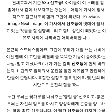
​ ​ ​ ​ 천채교과서 기준 58p
신호등
! ​ 아이들이 이 노래를 참
좋아해서 같이 해보자고는 했는데 – 어떻게 가사에 정서
적으로 접근하도록 할까 고민이 되었다 ​ ​ Previous
image Next image ​ 이 가사에서
신호등
에 빗대어 말하
고 있는 것들을 잘 설명해보려고 함! ​ ​ ​ 성인이 되었다는 이
유로 사회에 나와버린 어리버리한 나…
은근히 스트레스잖아요. 그런데 우리가 매일 쓰는 내비게
이션 앱에 이 고민을 해결해 줄 똑똑한 기능이 숨어있다는
사실, 알고 계셨나요? 내가 가는 길의
신호등
이 언제 바뀌
는지 초 단위로 알려줘서 운전을 훨씬 여유롭고 안전하게
만들어 준답니다. 복잡한 설정도 필요 없어요. 몇 번의 터
치만으로 운전의 질을 확…
노란 무늬는 꽃가루를 나눠주는 ‘영업 중’ 신호이고, 붉은
무늬는 자신의 임무를 마치고 양성화에게 곤충을 양보하
는 ‘영업 종료’ 신호입니다. 이 빨간
신호등
이 켜지면 수꽃