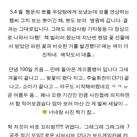
​ ​ 5.4 월 ​ 행운의 뽀를 우당탕에게 보냈는데 보를 연상하는
햄씨 그치 보는 뽀이긴 해, 뽀도 보야 ​ ​ 병원에 갑니다. 결
과는 그대로입니다. 그래도 피검사랑 기타등등 다 정상으
로 나와서 다행! ​ ​ 책 빌리러 왔는데 지난번 랜덤 꽃 선물에
서 받았던 파란 꽃과 비슷한 거를 발견했다! 얘는 색이 더
진하네 ​ ​ 예약도서 대출…
안녕 100일 즈음 … 만에 돌아온 게으름뱅이 입니다 그새
겨울이 끝나고 …. 벚꽃이 폈다 지고.. 주술회전이 (3기) 끝
나고.. 쇼미가 끝나고 … 야구도 시작해버렸네요 ㅋ ㅋ ㅠ
곧 여름두 옴 .. ​ 꽤나 오랜 기간인 만큼 사진첩에 의지하면
서 함 적어보겠슴다 엄마 보러 마산 간 게 벌써 세달이 …
너네랑 사진 찍기 참…
헉 저것이 바로 꼬리펑?!?!! 귀엽다.. ​ 그래그래 그래그래 ​ 7
공주 정기 모임!! 로운 샤브샤브 갔다가 보드게임카페 캬