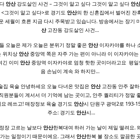
싶다
안산
강도살인 사건 – 그것이 알고 싶다 그것이 알고 싶다
안
8일 <그것이 알고 싶다>로 경기도
안산
의 한 신혼집에서 벌어진 잔
까운 세월이 흐른 지금 다시 주목받고 있습니다. 방송에서는 장기 미
산
고잔동 강도살인 사건…
님들 오늘은 제가 오늘은 분위기 정말 좋은
안산
이자카야를 하나 
저는 위치상
안산
중앙역 쪽은 자주 가는 편이 아니라 이 이자카야는
여긴 이미
안산
중앙역 이자카야로 엄청 핫한 곳이더라고요 ​ 평
음 손님이 계속 와 하지만…
술집 육술 안녕하세요 오늘 다녀온 맛집은
안산
고잔동 안주 잘하
직원분들이 계서서 더 기억에 남는 곳이고, 안주 퀄리티가 정말 
요 레쓰고! 매장정보 육술 경기도
안산
시 단원구 광덕2로 193-15 
​ ​ 주소: 경기도
안산
시…
나 정장 고르는 날보다
안산
한복대여 하러 가는 날이 제일 떨려요. 
 가는 일정이기 때문이에요. 그래서
안산
한복 볼 장소도 깔끔한 