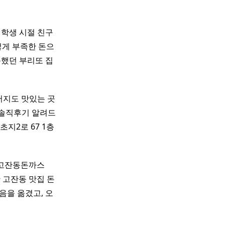
대학생 시절 친구
렇게 부족한 돈으
문했던 부리또 집
버지도 맛있는 곳
 솔직후기 알려드
초지2로 67 1층
고잔동돈까스
난 고잔동 맛집 돈
걸음을 옮겼고, 오