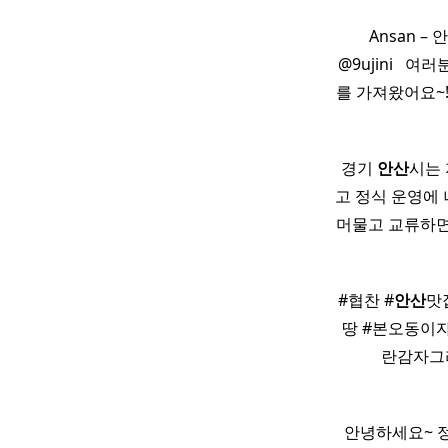
​ ​ Ansan
@9ujini ​ 
를 가져왔어요~!
경기
안산
시는 
고 정식 운영에 
머물고 교류하면
#협찬 #
안산
맛
땅 #본오동이
란감자그
​ 안녕하세요~ 정