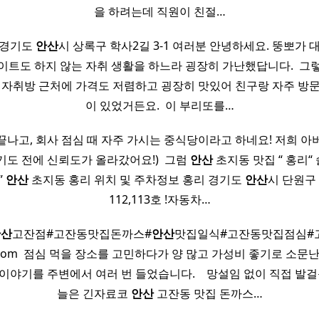
을 하려는데 직원이 친절…
 경기도
안산
시 상록구 학사2길 3-1 여러분 안녕하세요. 뚱뽀가 
이트도 하지 않는 자취 생활을 하느라 굉장히 가난했답니다. ​ 그
 자취방 근처에 가격도 저렴하고 굉장히 맛있어 친구랑 자주 방
이 있었거든요. ​ 이 부리또를…
끝나고, 회사 점심 때 자주 가시는 중식당이라고 하네요! 저희 아
도 전에 신뢰도가 올라갔어요!) ​ 그럼
안산
초지동 맛집 “ 홍리“
”
안산
초지동 홍리 위치 및 주차정보 홍리 경기도
안산
시 단원구 
112,113호 !자동차…
안산
고잔점#고잔동맛집돈까스#
안산
맛집일식#고잔동맛집점심#
ver.com ​ 점심 먹을 장소를 고민하다가 양 많고 가성비 좋기로 소문
야기를 주변에서 여러 번 들었습니다. ​ ​ ​ 망설임 없이 직접 발
늘은 긴자료코
안산
고잔동 맛집 돈까스…