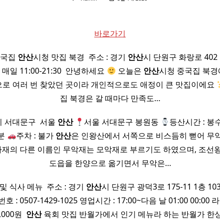
바로가기
중국집
안산
시청 맛집 북경 ​ 주소 : 경기
안산
시 단원구 화랑로 402 1
: 매일 11:00-21:30 ​ 안녕하세요
오늘은
안산
시청 중국집 북
로 여러 번 찾았던 곳이라 개인적으로도 애정이 큰 맛집이에요
집 북경은 갈 때마다 만족도…
서대문구 ​ 서울
안산
서울 서대문구 봉원동
등산시간 : 봉
0분
주차 : 불가
안산
은 인왕산에서 서쪽으로 비스듬히 뻗어 무
길마재의 다른 이름인 무악재는 모악재로 부르기도 하였으며, 조선
도읍을 한양으로 옮기면서 무악은…
 및 식사 메뉴 ​ 주소 : 경기
안산
시 단원구 광덕3로 175-11 1층 103
번호 : 0507-1429-1025 영업시간 : 17:00~다음 날 01:00 00:0
000원 ​
안산
육회 맛집 반월가에서 인기 메뉴라 하는 반월가 한