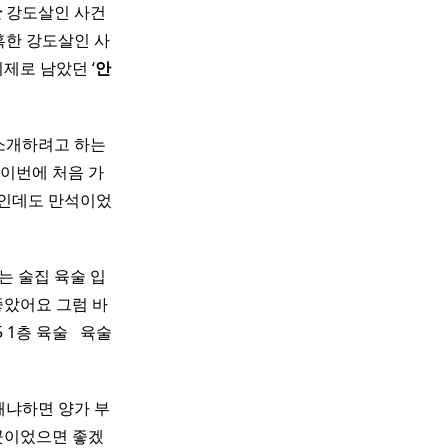
산
강도살인 사건
혹한 강도살인 사
제로 남았던 ‘
안
소개하려고 하는
 이번에 처음 가
일인데도 만석이었
는 술집 육술 입
좋았어요 그럼 바
1층 육술 ​ ​ 육술
왜냐하면 양가 부
곳이었으면 좋겠