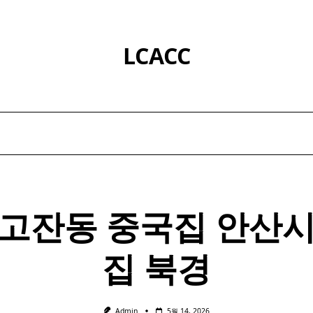
LCACC
고잔동 중국집
안산
시
집 북경
Admin
5월 14, 2026