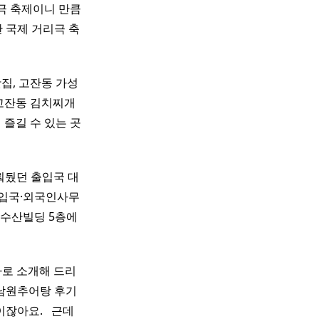
극 축제이니 만큼
안 국제 거리극 축
집, 고잔동 가성
고잔동 김치찌개
 즐길 수 있는 곳
뤄뒀던 출입국 대
입국·외국인사무
리수산빌딩 5층에
따로 소개해 드리
남원추어탕 후기
아요. ​ ​ 근데