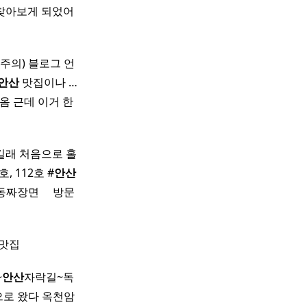
 찾아보게 되었어
주의) 블로그 언
안산
맛집이나 …
옴 근데 이거 한
길래 처음으로 홀
, 112호 #
안산
장면 ​ ​ ​ ​ 방문
 맛집
~
안산
자락길~독
으로 왔다 옥천암