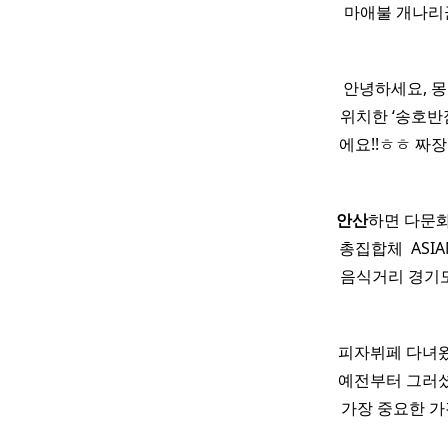
마애불 개나리
안녕하세요, 몽
위치한 ‘송호반
에요!!ㅎㅎ 짜장
안산
하면 다문
총집합체 ​ AS
음식거리 경기
피자뷔페 다녀왔
예전부터 그러
가장 중요한 가격 !