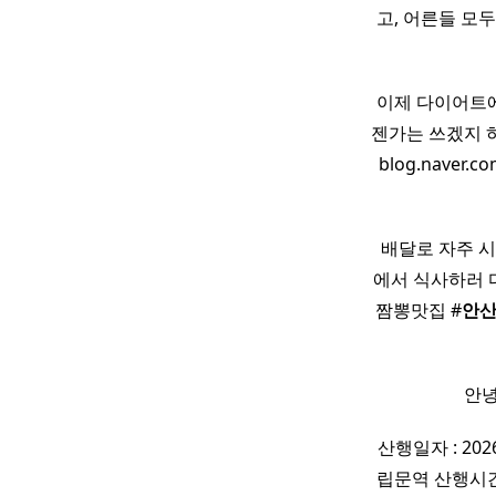
고, 어른들 모
이제 다이어트에
젠가는 쓰겠지 
blog.naver.c
​ ​ 배달로 자주 
에서 식사하러 다
짬뽕맛집 #
안
안녕
산행일자 : 20
립문역 산행시간