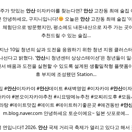
 – 안주가 맛있는
안산
이자카야를 찾는다면?
안산
고잔동 최애 술집 이자
​ 여러분 안녕하세요, 구지니입니다!
오늘은
안산
고잔동 최애 술집 ‘
 ​ 체험단으로 방문했지만, 평소에도 내돈내산으로 자주 가는 곳
추천드릴 수 있는 술집…
지난 10일 청년의 삶과 도전을 응원하기 위한 청년 지원 클러스
나선다고 밝혔다. ‘
안산
시 청년센터 상상스테이션’은 청년들이 
서 배움과 도전을 실현할 수 있도록 설계된 생활밀착형 플랫폼이
휴 부지에 조성됐던 Station…
집 #
안산
이자카야 #
안산
데이트 #새벽영업 #이자카야 #
안산
이자
자카야 #본오이자카야추천 #시요땅메뉴추천 #모찌리도후 #모듬
라탕 #데이트맛집 #데이트 #데이트하기좋은곳 #애견동반 #
안
m.blog.naver.com 안녕하세요 토순이에요~ 일본 삿포로에…
 연입니다!! 2026.
안산
국제 거리극 축제가 열리고 있다고 해서 갔습니다.