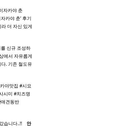
카야 춘 ​ ​
이자카야 춘’ 후기
이라 더 자신 있게
터를 신규 조성하
일상에서 자유롭게
다. 기존 철도유
카야맛집 #시요
사시미 #치즈명
산
애견동반
.!! ​ ​ ​
안