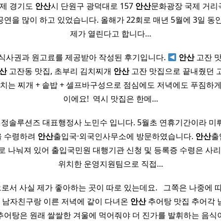
제 경기도
안산
시 단원구 광덕대로 157
안산
문화광장 국제 거리
연을 많이 하고 있었습니다. 올해가 22회로 매년 5월에 3일 동
제가 열린다고 합니다…
 식사권과 원고료를 제공받아 작성된 후기입니다.
안산
고잔 맛
산
고잔동 맛집, 초부리 김치찌개
안산
고잔 맛집으로 끝내줬던 
치는 찌개 + 솥밥 + 셀프바구성으로 점심에도 저녁에도 푸짐하게
이에요! ​ 역시 맛집은 한메…
행정솔루션즈 대표행정사 노민수 입니다. 5월초 연휴기간이라 미
을 수령하려
안산
출입국·외국인사무소에 방문하였습니다.
안산
출
로 나눠져 있어 출입국민원 대행기관 신청 및 등록증 수령은 사
위치한 운영지원팀으로 직접…
로서 사실 제가 좋아하는 곳이 따로 있는데요. ​ ​ 그쪽은 나중에 
늘은 남자친구랑 이른 저녁에 같이 다녀온
안산
추어탕 맛집 추어각 
​ 추어탕은 원래 쌀쌀한 겨울에 먹어줘야 더 진가를 발휘하는 음식이잖