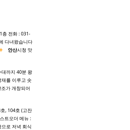
층 전화 : 031-
경에 다녀왔습니다
​ ​ ​ ​
안산
시청 맛
수대까지 40분 왕
악재를 이루고 솟
왕조가 개창되어
호, 104호 (고잔
0 라스트오더 메뉴 :
상으로 저녁 회식