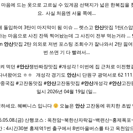
두 마음에 드는 옷으로 고르실 수 있게끔 선택지가 넓은 한복집을
요. ​ 사실 처음엔 서울 쪽에…
 돌입하여 3탄이 마지막이 됨 이슈 … 렛스고
안산
맛집 1탄(스압
하는 마음으로 사진 잔뜩 찍어놨는데 그 사진이 전부 먹는거라 …
om
안산
맛집 2탄 의외로 저번 포스팅 조회수가 잘나와서 2탄 낋여
번 쓰면 기 다 빨려서…
시켜 먹던 #
안산
쟁반짜장맛집 #개성각 ! 이번에 집 근처로 이전했
녀왔어요 ㅎㅎ ​ ​ 개성각 경기도
안산
시 단원구 광덕서로 62 111호
산
중국집 #고잔동맛집 #
안산
고잔동맛집 #
안산
개성각 #
안산
고잔동짜
일시 2026년 04월 19일 (일…
하세요. 혜삐니스 입니다
오늘은
안산
고잔동에 위치한 초밥
26.05.08.(금) 산행코스 : 옥천암~북한산자락길~백련산~홍제폭포
 : 4시간30분 홍제역1번 출구에서 8번마을버스를 타고 옥천암