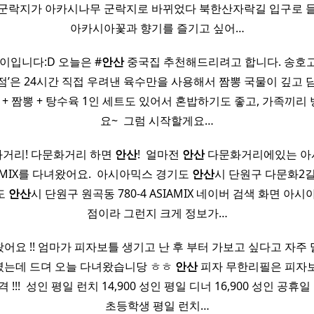
군락지가 아카시나무 군락지로 바뀌었다 북한산자락길 입구로 
아카시아꽃과 향기를 즐기고 싶어…
이입니다:D 오늘은 #
안산
중국집 추천해드리려고 합니다. 송호
점’은 24시간 직접 우려낸 육수만을 사용해서 짬뽕 국물이 깊고 
 + 짬뽕 + 탕수육 1인 세트도 있어서 혼밥하기도 좋고, 가족끼
요~ ​ 그럼 시작할게요…
화거리! 다문화거리 하면
안산
! ​ 얼마전
안산
다문화거리에있는 아
IAMIX를 다녀왔어요. ​ 아시아믹스 경기도
안산
시 단원구 다문화2길
도
안산
시 단원구 원곡동 780-4 ASIAMIX 네이버 검색 화면 아
점이라 그런지 크게 정보가…
어요 !! 엄마가 피자보틀 생기고 난 후 부터 가보고 싶다고 자주
셨는데 드뎌 오늘 다녀왔습니당 ㅎㅎ
안산
피자 무한리필은 피자보
!! ​ 성인 평일 런치 14,900 성인 평일 디너 16,900 성인 공휴일 및
초등학생 평일 런치…