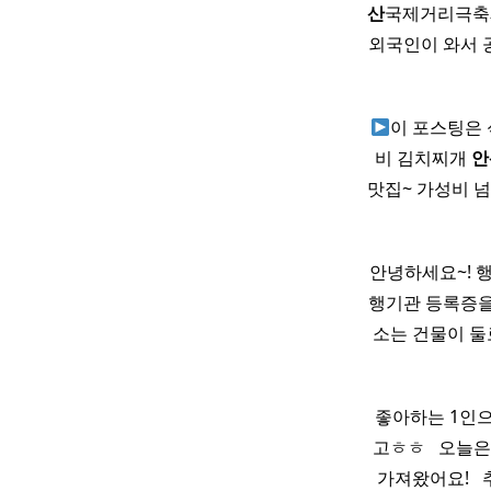
산
국제거리극축
외국인이 와서 공
이 포스팅은
비 김치찌개
안
맛집~ 가성비 넘
안녕하세요~! 
행기관 등록증
소는 건물이 둘
좋아하는 1인으
고ㅎㅎ ​ ​ 오
가져왔어요! ​ 