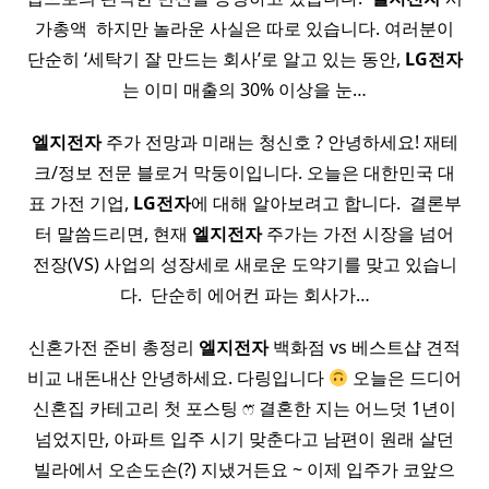
가총액 ​ 하지만 놀라운 사실은 따로 있습니다. 여러분이
단순히 ‘세탁기 잘 만드는 회사’로 알고 있는 동안,
LG전자
는 이미 매출의 30% 이상을 눈…
엘지전자
주가 전망과 미래는 청신호 ? 안녕하세요! 재테
크/정보 전문 블로거 막둥이입니다. 오늘은 대한민국 대
표 가전 기업,
LG전자
에 대해 알아보려고 합니다. ​ 결론부
터 말씀드리면, 현재
엘지전자
주가는 가전 시장을 넘어
전장(VS) 사업의 성장세로 새로운 도약기를 맞고 있습니
다. ​ 단순히 에어컨 파는 회사가…
신혼가전 준비 총정리
엘지전자
백화점 vs 베스트샵 견적
비교 내돈내산 안녕하세요. 다링입니다
오늘은 드디어
신혼집 카테고리 첫 포스팅 ෆ⃛ 결혼한 지는 어느덧 1년이
넘었지만, 아파트 입주 시기 맞춘다고 남편이 원래 살던
빌라에서 오손도손(?) 지냈거든요 ~ 이제 입주가 코앞으