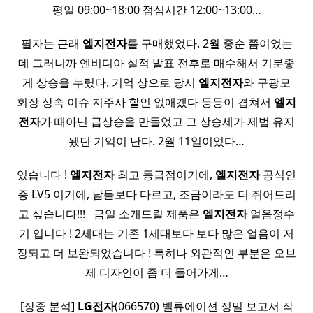
평일 09:00~18:00 점심시간 12:00~13:00…
필자는 근래
엘지전자
를 구매했었다. 2월 중순 쯤이었는
데 그러니까 엔비디아 실적 발표 전후로 매수해서 기분좋
게 상승을 누렸다. 기억 상으로 당시
엘지전자
와 구광모
회장 상속 이슈 지주사 할인 없애겠다 등등이 겹쳐서
엘지
전자
가 때아닌 급상승을 만들었고 그 상승세가 제법 유지
됐던 기억이 난다. 2월 11일이었다…
있습니다 !
엘지전자
최고 등급점이기에,
엘지전자
공식인
증 LV5 이기에, 남들보다 다르고, 조금이라도 더 쥐어드리
고 싶습니다!!! ​ ​ 금일 소개드릴 제품은
엘지전자
얼음정수
기 입니다 ! 2세대는 기존 1세대보다 보다 많은 얼음이 저
장되고 더 보완되었습니다 ! 특히나 외관적인 부분은 오브
제 디자인이 좀 더 들어가게…
[장중 분석]
LG전자
(066570) 밸류에이션 정밀 보고서 작