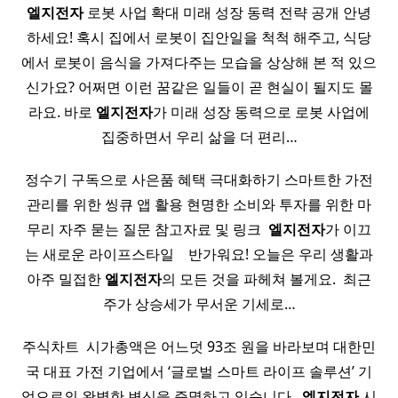
엘지전자
로봇 사업 확대 미래 성장 동력 전략 공개 안녕
하세요! 혹시 집에서 로봇이 집안일을 척척 해주고, 식당
에서 로봇이 음식을 가져다주는 모습을 상상해 본 적 있으
신가요? 어쩌면 이런 꿈같은 일들이 곧 현실이 될지도 몰
라요. 바로
엘지전자
가 미래 성장 동력으로 로봇 사업에
집중하면서 우리 삶을 더 편리…
정수기 구독으로 사은품 혜택 극대화하기 스마트한 가전
관리를 위한 씽큐 앱 활용 현명한 소비와 투자를 위한 마
무리 자주 묻는 질문 참고자료 및 링크 ​
엘지전자
가 이끄
는 새로운 라이프스타일 ​ ​ ​ 반가워요! 오늘은 우리 생활과
아주 밀접한
엘지전자
의 모든 것을 파헤쳐 볼게요. ​ 최근
주가 상승세가 무서운 기세로…
주식차트 ​ 시가총액은 어느덧 93조 원을 바라보며 대한민
국 대표 가전 기업에서 ‘글로벌 스마트 라이프 솔루션’ 기
업으로의 완벽한 변신을 증명하고 있습니다. ​
엘지전자
시