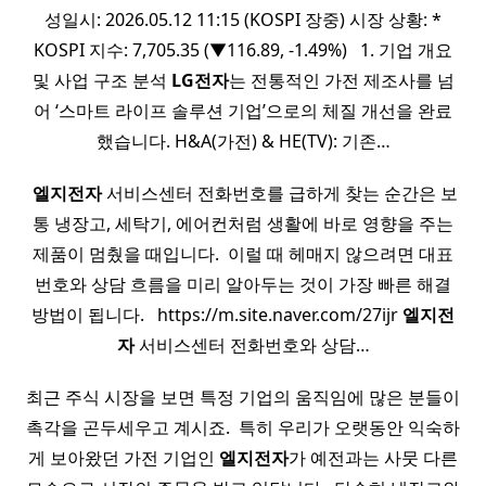
성일시: 2026.05.12 11:15 (KOSPI 장중) 시장 상황: *
KOSPI 지수: 7,705.35 (▼116.89, -1.49%) ​ ​ 1. 기업 개요
및 사업 구조 분석
LG전자
는 전통적인 가전 제조사를 넘
어 ‘스마트 라이프 솔루션 기업’으로의 체질 개선을 완료
했습니다. H&A(가전) & HE(TV): 기존…
​
엘지전자
서비스센터 전화번호를 급하게 찾는 순간은 보
통 냉장고, 세탁기, 에어컨처럼 생활에 바로 영향을 주는
제품이 멈췄을 때입니다. ​ 이럴 때 헤매지 않으려면 대표
번호와 상담 흐름을 미리 알아두는 것이 가장 빠른 해결
방법이 됩니다. ​ ​ https://m.site.naver.com/27ijr
엘지전
자
서비스센터 전화번호와 상담…
최근 주식 시장을 보면 특정 기업의 움직임에 많은 분들이
촉각을 곤두세우고 계시죠. ​ 특히 우리가 오랫동안 익숙하
게 보아왔던 가전 기업인
엘지전자
가 예전과는 사뭇 다른