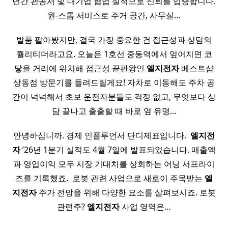
년간 관공서 및 대기업 협업 실적으로 신뢰를 입증합니다.
원‑스톱 서비스로 주거 공간, 사무실…
발품 팔아봤지만, 결국 가장 중요한 건 접근성과 상담의
퀄리티더라고요. 오늘은 1호선 중동역에서 엎어지면 코
닿을 거리에 위치해 접근성 끝판왕인
엘지전자
베스트샵
상동점 방문기를 들려드릴게요! 자차로 이동해도 주차 공
간이 넉넉해서 초보 운전자분들도 걱정 없고, 무엇보다 상
담 끝나고 출출할 때 바로 옆 유명…
안녕하십니까. 경제 인플루언서 단디제표입니다. ​
엘지전
자
’26년 1분기 실적도 4월 7일에 발표되었습니다. 매출액
과 영업이익 모두 시장 기대치를 상회하는 어닝 서프라이
즈를 기록했죠. ​ 로봇 관련 사업으로 새로이 주목받는
엘
지전자
주가 전망을 위해 다양한 요소를 살펴보시죠. 로봇
관련주?
엘지전자
사업 영역은…