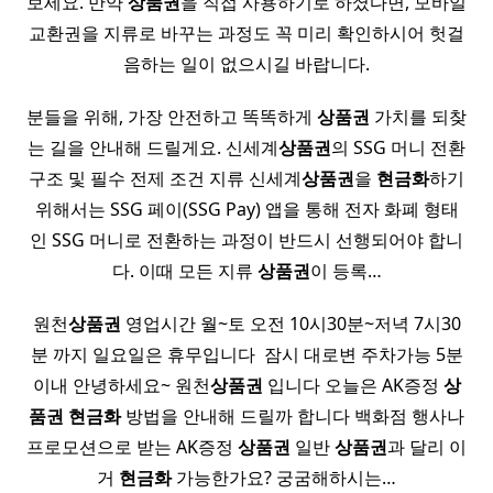
보세요. 만약
상품권
을 직접 사용하기로 하셨다면, 모바일
교환권을 지류로 바꾸는 과정도 꼭 미리 확인하시어 헛걸
음하는 일이 없으시길 바랍니다.
분들을 위해, 가장 안전하고 똑똑하게
상품권
가치를 되찾
는 길을 안내해 드릴게요. 신세계
상품권
의 SSG 머니 전환
구조 및 필수 전제 조건 지류 신세계
상품권
을
현금화
하기
위해서는 SSG 페이(SSG Pay) 앱을 통해 전자 화폐 형태
인 SSG 머니로 전환하는 과정이 반드시 선행되어야 합니
다. 이때 모든 지류
상품권
이 등록…
원천
상품권
영업시간 월~토 오전 10시30분~저녁 7시30
분 까지 일요일은 휴무입니다 ​ 잠시 대로변 주차가능 5분
이내 안녕하세요~ 원천
상품권
입니다 오늘은 AK증정
상
품권
현금화
방법을 안내해 드릴까 합니다 백화점 행사나
프로모션으로 받는 AK증정
상품권
일반
상품권
과 달리 이
거
현금화
가능한가요? 궁굼해하시는…