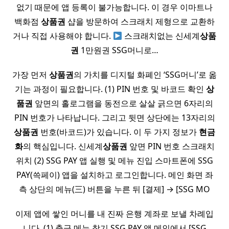
없기 때문에 앱 등록이 불가능합니다. 이 경우 이마트나
백화점
상품권
샵을 방문하여 스크래치 제형으로 교환하
거나 직접 사용해야 합니다.
스크래치없는 신세계
상품
권
1만원권 SSG머니로…
가장 먼저
상품권
의 가치를 디지털 화폐인 ‘SSG머니’로 옮
기는 과정이 필요합니다. (1) PIN 번호 및 바코드 확인
상
품권
앞면의 홀로그램을 동전으로 살살 긁으면 6자리의
PIN 번호가 나타납니다. 그리고 뒷면 상단에는 13자리의
상품권
번호(바코드)가 있습니다. 이 두 가지 정보가
현금
화
의 핵심입니다. 신세계
상품권
앞면 PIN 번호 스크래치
위치 (2) SSG PAY 앱 실행 및 메뉴 진입 스마트폰에 SSG
PAY(쓱페이) 앱을 설치하고 로그인합니다. 메인 화면 좌
측 상단의 메뉴(三) 버튼을 누른 뒤 [결제] → [SSG MO
이제 앱에 쌓인 머니를 내 진짜 은행 계좌로 보낼 차례입
니다. (1) 출금 메뉴 찾기 SSG PAY 앱 메인에서 [SSG