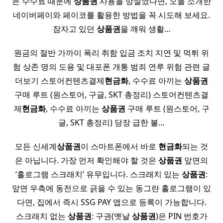
은 수수료 때문에
상품권
사용을 망설였다면, 오늘 소개한
네이버페이와 페이코를 활용한 방법을 꼭 시도해 보세요.
잠자고 있던
상품권
을 깨워 생활…
원금의 절반 가까이 폭리 취함 입금 조치 지연 및 먹튀 위
험 상존 명의 도용 및 대포폰 개통 범죄 연루 위험 관련 글
더보기 스토어컨텐츠결제
현금화
, 수수료 아끼는
상품권
구매 루트 (원스토어, 구글, SKT 총정리) 스토어컨텐츠결
제
현금화
, 수수료 아끼는
상품권
구매 루트 (원스토어, 구
글, SKT 총정리) 당장 급한 불…
모든 신세계
상품권
이 스마트폰에서 바로
현금화
되는 것
은 아닙니다. 가장 먼저 확인해야 할 것은
상품권
앞면의
‘홀로그램 스크래치’ 유무입니다. 스크래치 있는
상품권
:
앞면 우측에 동전으로 긁을 수 있는 동그란 홀로그램이 있
다면, 집에서 즉시 SSG PAY 앱으로 등록이 가능합니다.
스크래치 없는
상품권
: 구권(옛날
상품권
)은 PIN 번호가