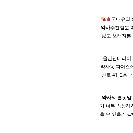
​
국내유일 
약사
추천철분 
잃고 쓰러져본 
​ 울산인테리
약사동 파머스어학원 
산로 41, 2층 ​
​
약사
의 혼잣말 
가 너무 속상해하
을 수 있을거 같