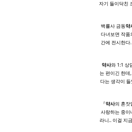
자기 들이닥친 
백률사 금동
약
다녀보면 작품의
간에 전시한다.
​ ​
약사
와 1:1 
는 편이긴 한데
다는 생각이 들
『
약사
의 혼잣
사랑하는 중이
라니.. 이걸 지