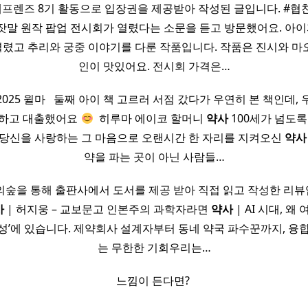
프렌즈 8기 활동으로 입장권을 제공받아 작성된 글입니다. #협찬 
잣말 원작 팝업 전시회가 열렸다는 소문을 듣고 방문했어요. 아이
렸고 추리와 궁중 이야기를 다룬 작품입니다. 작품은 진시와 
인이 맛있어요. 전시회 가격은…
025 윌마 ​ ​ 둘째 아이 책 고르러 서점 갔다가 우연히 본 책인데,
약하고 대출했어요
​ 히루마 에이코 할머니
약사
100세가 넘도록
 당신을 사랑하는 그 마음으로 오랜시간 한 자리를 지켜오신
약사
약을 파는 곳이 아닌 사람들…
의숲을 통해 출판사에서 도서를 제공 받아 직접 읽고 작성한 리
사
| 허지웅 – 교보문고 인본주의 과학자라면
약사
| AI 시대, 왜
지성’에 있습니다. 제약회사 설계자부터 동네 약국 파수꾼까지, 융합
는 무한한 기회우리는…
느낌이 든다면? ​