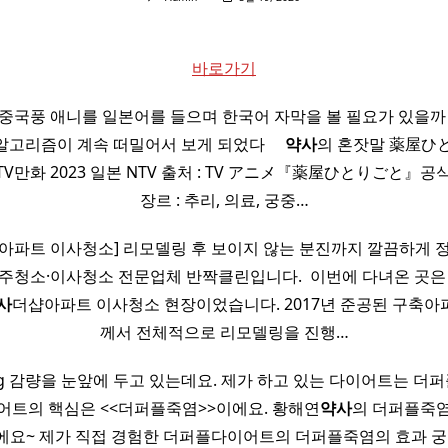
바로가기
중국풍 애니를 일본어를 들으며 한국어 자막을 볼 필요가 있을까
리즘이 계속 떠밀어서 보게 되었다 ​ ​ ​ ​
약사
의 혼잣말 薬屋ひと
TV만화 2023 일본 NTV 출처 : TV アニメ『薬屋ひとりごと』공식 
장르 : 추리, 의료, 궁중…
아파트 이사청소] 리모델링 후 보이지 않는 분진까지 깔끔하게 
주청소·이사청소 전문업체 반짝클린입니다. ​ 이번에 다녀온 곳은
사
더샵아파트 이사청소 현장이었습니다. 2017년 준공된 구축
께서 전체적으로 리모델링을 진행…
0kg 감량을 눈앞에 두고 있는데요. 제가 하고 있는 다이어트는 
어트의 핵심은 <<더퍼플죽염>>이에요. 황해연
약사
의 더퍼플죽염
에요~ 제가 직접 경험한 더퍼플다이어트의 더퍼플죽염의 효과 궁