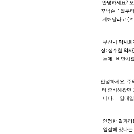
​ 안녕하세요?
꾸벅슨 ​ 1월부
게해달라고 (ㅈ
부산시
약사
회
장: 정수철
약사
는데, ​ 비만치
안녕하세요, 주약
터 준비해왔던 
니다. ​ ​ ​
인정한 결과라는
입점해 있다는 것