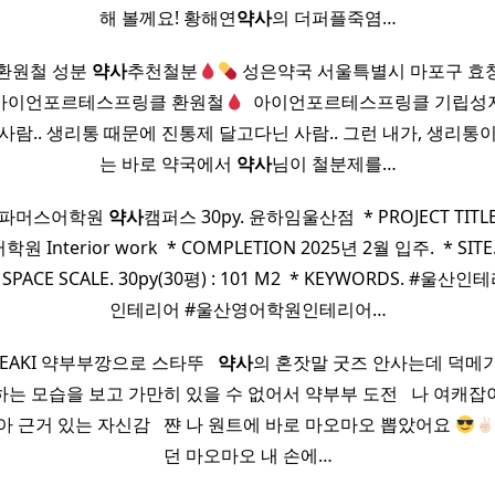
해 볼께요! 황해연
약사
의 더퍼플죽염…
환원철 성분
약사
추천철분
성은약국 서울특별시 마포구 효창원
아이언포르테스프링클 환원철
​ 아이언포르테스프링클 기립성
사람.. 생리통 때문에 진통제 달고다닌 사람.. 그런 내가, 생리통이
는 바로 약국에서
약사
님이 철분제를…
어 파머스어학원
약사
캠퍼스 30py. 윤하임울산점 ​ * PROJECT TIT
Interior work ​ * COMPLETION 2025년 2월 입주. ​ * SI
 * SPACE SCALE. 30py(30평) : 101 M2 ​ * KEYWORDS. #
인테리어 #울산영어학원인테리어…
EAKI 약부부깡으로 스타뚜 ​ ​
약사
의 혼잣말 굿즈 안사는데 덕메
는 모습을 보고 가만히 있을 수 없어서 약부부 도전 ​ ​ 나 여캐
아 근거 있는 자신감 ​ ​ 쨘 나 원트에 바로 마오마오 뽑았어요
던 마오마오 내 손에…