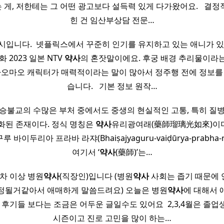
게, 저한테는 그 어떤 광고보다 설득력 있게 다가왔어요. ​ ​ 결
힌 건 임산부상담 전문…
시입니다. ​ 넷플릭스에서 꾸준히 인기를 유지하고 있는 애니가 있
 2023 일본 NTV
약사
의 혼잣말이에요. 후궁 배경 추리물이라
마오마오 캐릭터가 매력적이라는 말이 많아서 정주행 전에 정보를
습니다. ​ ​ 기본 정보 원작…
승불교의 수많은 부처 중에서도 중생의 현실적인 고통, 특히 질
특화된 존재이다. 정식 명칭은
약사
유리광여래(藥師瑠璃光如來)이
바이두리아 프라바 라쟈(Bhaiṣajyaguru-vaiḍūrya-prabha-rāja
여기서 ‘
약사
(藥師)’는…
차 이상 병원
약사
(직장인)입니다 (병원
약사
사회는 좁기 때문에
정될거같아서 애매하게 말씀드려요) 오늘은 병원
약사
에 대해서 
 후기들 보다는 조금은 어두운 글일수도 있어요 ​ 2,3,4월은 졸
시즌이고 진로 고민을 많이 하는…