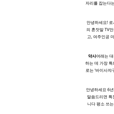
자리를 잡는다는 
안녕하세요! 로
의 혼잣말 TV만화
고, 여주인공 
​
약사
여래는 대
하는 데 가장 
로는 ‘바이사쟈구루 
안녕하세요 6년
말씀드리면 특
니다 평소 쓰는