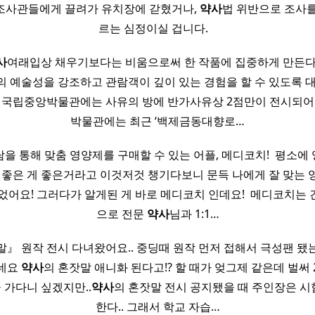
조사관들에게 끌려가 유치장에 갇혔거나,
약사
법 위반으로 조사를
르는 심정이실 겁니다. ​ ​ ​
사
여래입상 채우기보다는 비움으로써 한 작품에 집중하게 만든다
 예술성을 강조하고 관람객이 깊이 있는 경험을 할 수 있도록 
 국립중앙박물관에는 사유의 방에 반가사유상 2점만이 전시되어
박물관에는 최근 ‘백제금동대향로…
상담을 통해 맞춤 영양제를 구매할 수 있는 어플, 메디코치! ​ 평소
, 좋은 게 좋은거라고 이것저것 챙기다보니 문득 나에게 잘 맞는 
었어요! 그러다가 알게된 게 바로 메디코치 인데요! ​ 메디코치는
으로 전문
약사
님과 1:1…
말』 원작 전시 다녀왔어요.. 중딩때 원작 먼저 접해서 극성팬 
네요
약사
의 혼잣말 애니화 된다고!? 할 때가 엊그제 같은데 벌써 
금 가다니 싶겠지만..
약사
의 혼잣말 전시 공지됐을 때 주인장은 
한다.. 그래서 학교 자습…