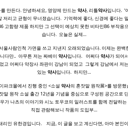
곧 나를 만든다. 안녕하세요, 영양제 만드는
약사
, 리틀
약사
입니다. ​ 
 저리고 균형이 무너졌습니다. ​ 기억력에 좋다, 신경에 좋다는 
B6 고함량 제품 하지만 그 선택이 예상치 못한 비타민B6 부작용으
습니다. ​ 오늘은 실제…
​ 서울사람인척 가면을 쓰고 지낸지 오래되었습니다. 이제는 완백
니다만.. ​ 아무튼 저는 짜베이
약사
입니다. ​ ​ 어쩌다
약사
가 되어
었고 어쩌다 약장사 좌판이 강남이 되었고 ​ 그렇게 강남에서 저
있는
약사
입니다. ​ 하지만…
이파크몰에서 진행 중인 <소설
약사
의 혼잣말 원작展>를 방문했습
잣말 원작 소설 출간 12년을 기념을 중심으로 구성된 공간으로 
우가 나츠의 이야기와 시노 토우코의 일러스트를 함께 전달하는 
직접 관람해보니 작품의 도입부…
인 유한경입니다. ​ ​ ​ 지금, 이 글을 보고 계신다면, 아마 본