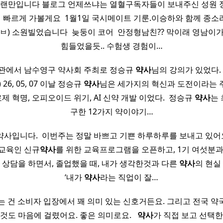
 오랜만입니다 블로그 언제쓰냐는 열혈구독자들이 보내주신 성원 
터 빠르게 가볼게요 ​ 1월1일 국시메이트 기룬.이승하와 함께 종
ㅂ) 소원빌었습니다 ​ 늦둥이 코어 ​ 안정형남친?? 막이래 영남이
힘들었을듯.. 수험생 경험이…
관에서 남수영구 약사회 주최로 정승규
약사
님의 강의가 있었다.
) 26, 05, 07 이날 정승규
약사
님은 세가지의 혁신과 도전이라는 
료제 혁명, 오피오이드 위기, AI 신약 개발 이었다. ​ 정승규
약사
는
구한 12가지 약이야기…
사입니다. ​ 이번주는 정말 바쁘고 기쁜 하루하루를 보내고 있어
교육인 신규
약사
를 위한 교육프로그램을 오픈하고, 1기 여섯분과
 ​ 일대일 상담을 하면서, 졸업했을 때, 내가 생각한것과 다른
약사
의 현실
‘내가
약사
라는 직업이 잘…
 건 소비자 입장에서 꽤 의미 있는 신호거든요. 그리고 전국 약국
도 마음에 걸렸어요. 좋은 의미로요. ​ ​
약사
가 직접 보고 선택