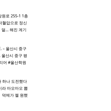
로 255-1 1층
저혈압으로 정신
 덜… 해진 계기
LE. – 울산시 중구
TE. 울산시 중구 평
울산인테리어 #울산학원
가 하나 도전했다
잡이라 마오마오 뽑
​ 덕메가 젤 원했