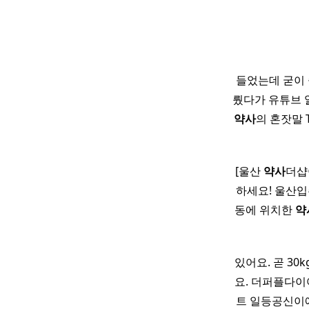
들었는데 굳이 
뤘다가 유튜브 알고
약사
의 혼잣말 
[울산
약사
더샵
하세요! 울산입
동에 위치한
약
있어요. 곧 3
요. 더퍼플다이
트 일등공신이