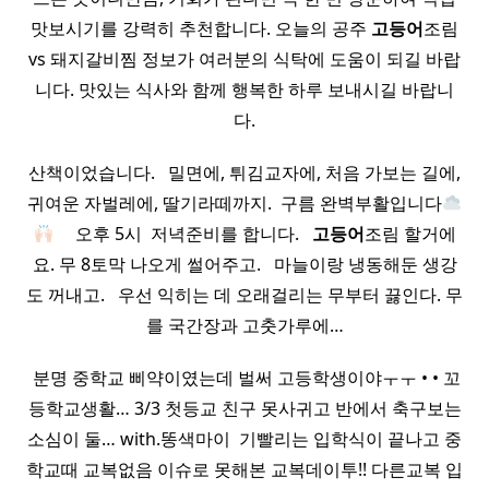
맛보시기를 강력히 추천합니다. 오늘의 공주
고등어
조림
vs 돼지갈비찜 정보가 여러분의 식탁에 도움이 되길 바랍
니다. 맛있는 식사와 함께 행복한 하루 보내시길 바랍니
다.
산책이었습니다. ​ ​ 밀면에, 튀김교자에, 처음 가보는 길에,
귀여운 자벌레에, 딸기라떼까지. ​ 구름 완벽부활입니다
​ ​ ​ ​ 오후 5시 ​ 저녁준비를 합니다. ​ ​
고등어
조림 할거에
요. 무 8토막 나오게 썰어주고. ​ ​ 마늘이랑 냉동해둔 생강
도 꺼내고. ​ ​ 우선 익히는 데 오래걸리는 무부터 끓인다. 무
를 국간장과 고춧가루에…
​ 분명 중학교 삐약이였는데 벌써 고등학생이야ㅜㅜ • • 꼬
등학교생활… 3/3 첫등교 친구 못사귀고 반에서 축구보는
소심이 둘… with.똥색마이 ​ 기빨리는 입학식이 끝나고 중
학교때 교복없음 이슈로 못해본 교복데이투!! 다른교복 입