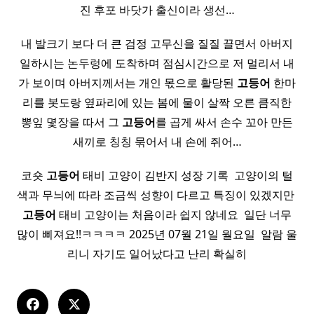
진 후포 바닷가 출신이라 생선…
내 발크기 보다 더 큰 검정 고무신을 질질 끌면서 아버지
일하시는 논두렁에 도착하며 점심시간으로 저 멀리서 내
가 보이며 아버지께서는 개인 몫으로 활당된
고등어
한마
리를 봇도랑 옆파리에 있는 봄에 물이 살짝 오른 큼직한
뽕잎 몇장을 따서 그
고등어
를 곱게 싸서 손수 꼬아 만든
새끼로 칭칭 묶어서 내 손에 쥐어…
코숏
고등어
태비 고양이 김반지 성장 기록 ​ 고양이의 털
색과 무늬에 따라 조금씩 성향이 다르고 특징이 있겠지만 ​
고등어
태비 고양이는 처음이라 쉽지 않네요 ​ 일단 너무
많이 삐져요!!ㅋㅋㅋㅋ 2025년 07월 21일 월요일 ​ 알람 울
리니 자기도 일어났다고 난리 확실히