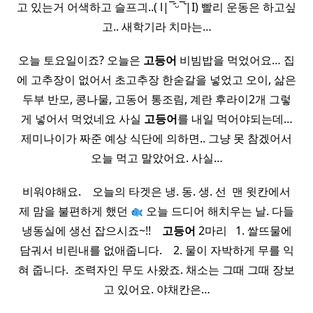
고 있는거 어색하고 슬프긔..( l|‾᷄ᵕ‾᷅|I) 빨리 운동은 하고싶
고.. 새학기라 치마는…
오늘 토요일이죠? 오늘은
고등어
비빔밥을 먹었어요… 집
에 고추장이 없어서 초고추장 한숟갈을 넣었고 오이, 삶은
두부 반모, 콩나물, 고동어 통조림, 계란 후라이2개 그렇
게 넣어서 먹었네요 사실
고등어
를 내일 먹어야되는데…
제미나이가 짜준 예상 식단에 의하면.. 그냥 못 참겠어서
오늘 먹고 말았어요. 사실…
비워야해요. ​ ​ ​ 오늘의 타겟은 냉. 동. 생. 선​ ​ 맨 윗칸에서
제 맘을 불편하게 했던
오늘 드디어 해치우는 날. 다들
냉동실에 생선 잡으시죠~!! ​ ​ ​
고등어
2마리 ​ ​ 1. 쌀뜨물에
담궈서 비린내를 없애줍니다. ​ ​ ​ 2. 물이 자박하게 무를 익
혀 줍니다. ​ 조력자인 무도 사왔죠. 채소는 그때 그때 장보
고 있어요. 야채칸은…