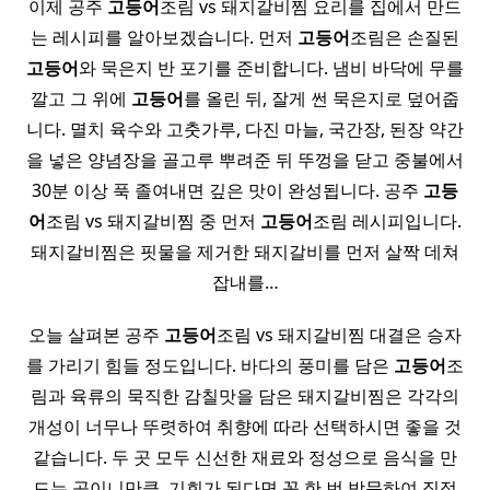
이제 공주
고등어
조림 vs 돼지갈비찜 요리를 집에서 만드
는 레시피를 알아보겠습니다. 먼저
고등어
조림은 손질된
고등어
와 묵은지 반 포기를 준비합니다. 냄비 바닥에 무를
깔고 그 위에
고등어
를 올린 뒤, 잘게 썬 묵은지로 덮어줍
니다. 멸치 육수와 고춧가루, 다진 마늘, 국간장, 된장 약간
을 넣은 양념장을 골고루 뿌려준 뒤 뚜껑을 닫고 중불에서
30분 이상 푹 졸여내면 깊은 맛이 완성됩니다. 공주
고등
어
조림 vs 돼지갈비찜 중 먼저
고등어
조림 레시피입니다.
돼지갈비찜은 핏물을 제거한 돼지갈비를 먼저 살짝 데쳐
잡내를…
오늘 살펴본 공주
고등어
조림 vs 돼지갈비찜 대결은 승자
를 가리기 힘들 정도입니다. 바다의 풍미를 담은
고등어
조
림과 육류의 묵직한 감칠맛을 담은 돼지갈비찜은 각각의
개성이 너무나 뚜렷하여 취향에 따라 선택하시면 좋을 것
같습니다. 두 곳 모두 신선한 재료와 정성으로 음식을 만
드는 곳이니만큼, 기회가 된다면 꼭 한 번 방문하여 직접