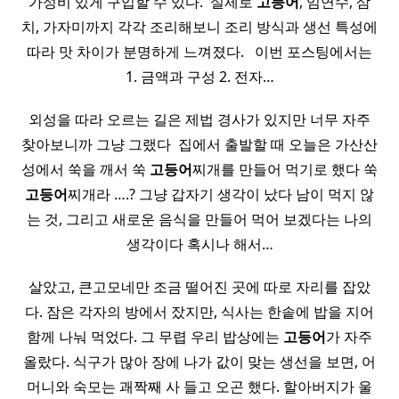
가성비 있게 구입할 수 있다. ​ 실제로
고등어
, 임연수, 삼
치, 가자미까지 각각 조리해보니 조리 방식과 생선 특성에
따라 맛 차이가 분명하게 느껴졌다. ​ ​ 이번 포스팅에서는
1. 금액과 구성 2. 전자…
외성을 따라 오르는 길은 제법 경사가 있지만 너무 자주
찾아보니까 그냥 그랬다 ​ 집에서 출발할 때 오늘은 가산산
성에서 쑥을 깨서 쑥
고등어
찌개를 만들어 먹기로 했다 쑥
고등어
찌개라 ….? 그냥 갑자기 생각이 났다 남이 먹지 않
는 것, 그리고 새로운 음식을 만들어 먹어 보겠다는 나의
생각이다 혹시나 해서…
살았고, 큰고모네만 조금 떨어진 곳에 따로 자리를 잡았
다. 잠은 각자의 방에서 잤지만, 식사는 한솥에 밥을 지어
함께 나눠 먹었다. 그 무렵 우리 밥상에는
고등어
가 자주
올랐다. 식구가 많아 장에 나가 값이 맞는 생선을 보면, 어
머니와 숙모는 괘짝째 사 들고 오곤 했다. 할아버지가 울