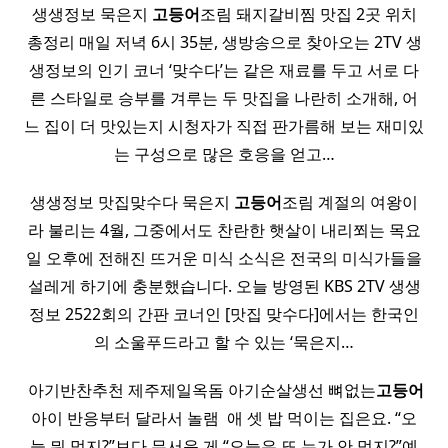
생생정보 묵은지
고등어
조림 돼지갈비찜 맛집 2곳 위치
총정리 매일 저녁 6시 35분, 생방송으로 찾아오는 2TV 생
생정보의 인기 코너 ‘맞수다’는 같은 재료를 두고 서로 다
른 스타일로 승부를 겨루는 두 맛집을 나란히 소개해, 어
느 집이 더 맛있는지 시청자가 직접 판가름해 보는 재미있
는 구성으로 많은 호응을 얻고…
생생정보 맛집맞수다 묵은지
고등어
조림 계절의 여왕이
라 불리는 4월, 그중에서도 찬란한 햇살이 내리쬐는 목요
일 오후에 전해진 뜨거운 미식 소식은 전국의 미식가들을
설레게 하기에 충분했습니다. 오늘 방영된 KBS 2TV 생생
정보 2522회의 간판 코너인 [맛집 맞수다]에서는 한국인
의 소울푸드라고 할 수 있는 ‘묵은지…
​ 아기반찬추천 제주제일옥돔 아기순살생선 뼈없는
고등어
아이 반응부터 달라서 놀램 ​ 애 셋 밥 먹이는 집은요. “오
늘 뭐 먹지?”보다 무서운 게 “오늘은 또 누가 안 먹지?”예