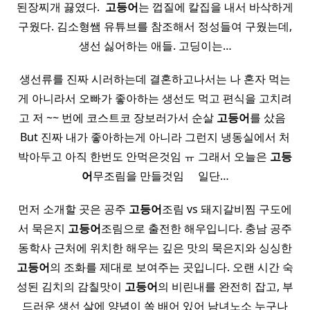
된장찌개 끓였다. ​
고등어
는 껍질에 칼집을 내서 바삭하게
구웠다. 김소형쌤 유튜브를 참조해서 정성들여 구웠는데,
생선 싫어하는 애들. 고딩이는…
생선류를 진짜 시러하는데 결혼하고나서는 나 혼자 먹는
게 아니라서 오빠가 좋아하는 생선도 먹고 편식을 고치려
고 저 ~~ 번에 코스트코 장보러가서 순살
고등어
를 샀음 ​ ​
But 진짜 내가 좋아하는게 아니라 그런지 냉동실에서 처
박아두고 아직 한번도 안먹은것임 ㅠ 그래서 오늘은
고등
어
무조림을 만들것임 ​ ​ ​ ​ 일단…
먼저 소개할 곳은 공주
고등어
조림 vs 돼지갈비찜 구도에
서 묵은지
고등어
조림으로 출전한 해우입니다. 충남 공주
동학사 근처에 위치한 해우는 깊은 맛의 묵은지와 싱싱한
고등어
의 조화를 제대로 보여주는 곳입니다. 오랜 시간 숙
성된 김치의 감칠맛이
고등어
의 비린내를 완전히 잡고, 부
드러운 생선 살에 양념이 쏙 배어 있어 남녀노소 누구나