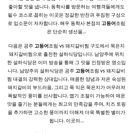
좋아할 맛을 냅니다. 동학사를 방문하는 여행객들에게도
필수 코스로 꼽히는 이곳은 정갈한 반찬과 푸짐한 구성으
로 입소문이 자자합니다. 해우 동학사 본점의
고등어
조림
은 단순히 생선을…
다음은 공주
고등어
조림 vs 돼지갈비찜 구도에서 묵은지
돼지갈비찜으로 출전한 설하식당입니다. 남양주에 위치
한 설하식당은 이미 방송을 통해 그 맛을 인정받은 명소입
니다. 남양주의 설하식당은 공주
고등어
조림 vs 돼지갈비
찜 대결의 강력한 상대입니다. 매콤한 양념과 저온 숙성된
돼지갈비의 부드러움, 그리고 푹 익은 묵은지가 어우러져
폭발적인 풍미를 선사합니다. 맵기 조절이 가능하여 매운
맛을 즐기는 분들에게는 최고의 만족감을 주며, 치즈 토핑
을 추가하면 고소한 풍미까지 더해져 더욱 특별한 별미가
됩니다. 이곳의…