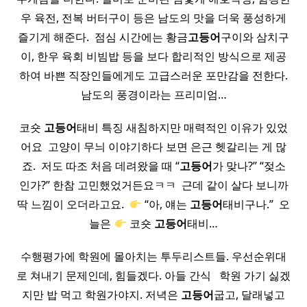
우 육전, 전복 버터구이 등은 남도의 맛을 더욱 풍성하게
즐기게 해준다. ​ 점심 시간에는 황금
고등어
구이와 삼치구
이, 한우 육회 비빔밥 등을 보다 합리적인 방식으로 제공
하여 바쁜 직장인들에게도 고급스러운 포만감을 전한다.
남도의 풍경이라는 프리미엄…
코숏
고등어
태비 특징 새침하지만 매력적인 이유가 있었
어요 ​ 고양이 무늬 이야기하다 보면 은근 헷갈리는 게 많
죠. ​ 저도 따조 처음 데려왔을 때 “
고등어
가 맞나?” “젖소
인가?” 한참 고민했었거든요ㅋㅋ ​ 근데 같이 살다 보니까
딱 느낌이 오더라고요. ​
“아, 얘는
고등어
태비구나.” ​ 오
늘은
코숏
고등어
태비…
수행평가에 학원에 몰아치는 투두리스트들. 우선순위대
로 쳐내기 문제인데, 힘들겠다. 아들 간식 ​ ​ 학원 가기 싫겠
지만 밥 먹고 학원가야지. 저녁은
고등어
굽고, 달래넣고