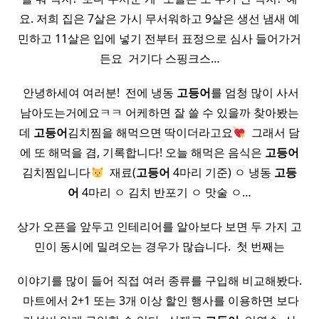
요. 저희 집은 7살은 가시 무서워하고 9살은 생선 냄새 예
민하고 11살은 입에 넣기 전부터 표정으로 심사 들어가거
든요 ​ 거기다 스핑크스…
​ 안녕하세여 여러분! ​ 전에 냉동
고등어
를 엄청 많이 사서
남아도는거에요ㅋㅋ 어케하면 잘 쓸 수 있을까 찾아봤는
데
고등어
김치찜을 해먹으면 딱이더라고요
​ 그래서 담
에 또 해먹을 겸, 기록합니다! 오늘 해먹은 음식은
고등어
김치찜입니다
​ 재료(
고등어
4마리 기준) ㅇ 냉동
고등
어
4마리 ㅇ 김치 반포기 ㅇ 맛술 ㅇ…
상가 오픈을 앞두고 인테리어를 알아보다 보면 두 가지 고
민이 동시에 밀려오는 경우가 많습니다. ​ 첫 번째는
이야기를 많이 들어 직접 여러 종류를 구입해 비교해봤다.
​ 마트에서 2+1 또는 3개 이상 할인 행사를 이용하면 보다