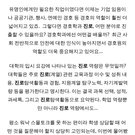
유명인에게만 필요한 직업이였다면 이제는 기업 임원이
나 공공기관, 행사, 연예인 경호 등 경호의 역할이 훨씬 더
넓어지고 있죠. ​ 그렇다면 경호학과
진로
, 어떤 분야로 진
출할 수 있을까요? 경호학과에선 어떤걸 배울까? ​ 최근 사
회 전반적으로 안전에 대한 인식이 높아지면서 경호원의
역할도 더욱 중요해지고 있어요…
대학의 입시 요강에 나타나 있는
진로
역량은 무엇일까?
대학들은 주로
진로
(계열) 관련 교육과정 이수 및 성취 내
용,
진로
탐색활동과 경험, 지원계열 탐구노력, 자기계발역
량 등을 평가한다고 명시한다. 이는 결국 과목 선택, 성적,
과세특, 그리고
진로
탐색활동으로 요약된다. 학업 역량뿐
만 아니라
진로
역량에서도…
평소 워낙 스몰토크를 못 하는 편이라 학생 상담할 때 어
떤 것을 질문해야 할지 상당히 고민되는데, 이번에 물어봤