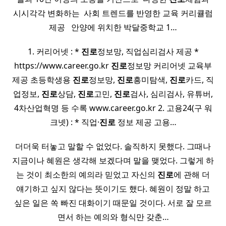
시시각각 변화하는 ​ 사회 트렌드를 반영한 교육 커리큘럼
제공 ​ ​ 안양에 위치한 박달중학교 1…
1. 커리어넷 : *
진로
정보망, 직업심리검사 제공 *
https://www.career.go.kr
진로
정보망 커리어넷 교육부
제공 초등학생용
진로
정보망,
진로
흥미탐색,
진로
카드, 직
업정보,
진로
상담,
진로
고민,
진로
검사, 심리검사, 유튜버,
4차산업혁명 등 수록 www.career.go.kr 2. 고용24(구 워
크넷) : * 직업·
진로
정보 제공 고용…
더더욱 터놓고 말할 수 없었다. 솔직하지 못했다. 그때나
지금이나 혜원은 생각해 보겠다며 말을 맺었다. 그렇게 하
는 것이 최소한의 예의라 믿었고 자신의
진로
에 관해 더
얘기하고 싶지 않다는 뜻이기도 했다. 혜원이 정말 하고
싶은 일은 쏙 빠진 대화이기 때문일 것이다. 서로 잘 모르
면서 하는 예의와 형식만 갖춘…