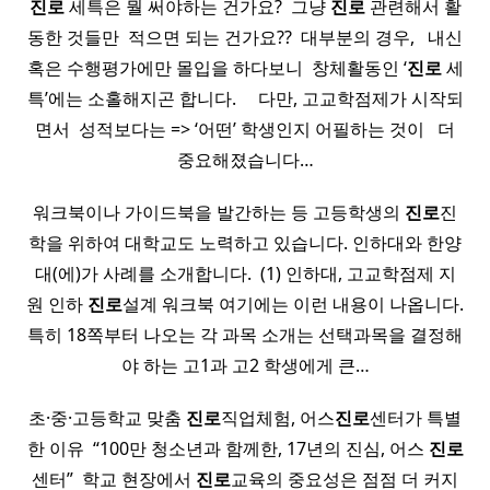
진로
세특은 뭘 써야하는 건가요? ​ 그냥
진로
관련해서 활
동한 것들만 ​ 적으면 되는 건가요?? ​ 대부분의 경우, ​ ​ 내신
혹은 수행평가에만 몰입을 하다보니 ​ 창체활동인 ‘
진로
세
특’에는 소홀해지곤 합니다. ​ ​ ​ ​ 다만, 고교학점제가 시작되
면서 ​ 성적보다는 => ‘어떤’ 학생인지 어필하는 것이 ​ ​ 더
중요해졌습니다…
워크북이나 가이드북을 발간하는 등 고등학생의
진로
진
학을 위하여 대학교도 노력하고 있습니다. 인하대와 한양
대(에)가 사례를 소개합니다. ​ (1) 인하대, 고교학점제 지
원 인하
진로
설계 워크북 여기에는 이런 내용이 나옵니다.
특히 18쪽부터 나오는 각 과목 소개는 선택과목을 결정해
야 하는 고1과 고2 학생에게 큰…
초·중·고등학교 맞춤
진로
직업체험, 어스
진로
센터가 특별
한 이유 ​ “100만 청소년과 함께한, 17년의 진심, 어스
진로
센터” ​ 학교 현장에서
진로
교육의 중요성은 점점 더 커지