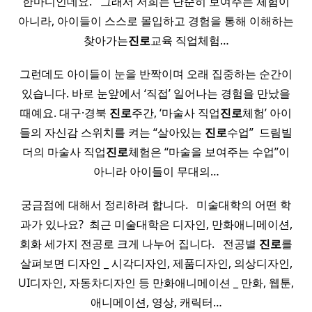
한마디인데요. ​ ​ 그래서 저희는 단순히 보여주는 체험이
아니라, 아이들이 스스로 몰입하고 경험을 통해 이해하는
찾아가는
진로
교육 직업체험…
그런데도 아이들이 눈을 반짝이며 오래 집중하는 순간이
있습니다. 바로 눈앞에서 ‘직접’ 일어나는 경험을 만났을
때예요. 대구·경북
진로
주간, ‘마술사 직업
진로
체험’ 아이
들의 자신감 스위치를 켜는 “살아있는
진로
수업” ​ 드림빌
더의 마술사 직업
진로
체험은 “마술을 보여주는 수업”이
아니라 아이들이 무대의…
궁금점에 대해서 정리하려 합니다. ​ ​ 미술대학의 어떤 학
과가 있나요? ​ 최근 미술대학은 디자인, 만화애니메이션,
회화 세가지 전공로 크게 나누어 집니다. ​ ​ 전공별
진로
를
살펴보면 디자인 _ 시각디자인, 제품디자인, 의상디자인,
UI디자인, 자동차디자인 등 만화애니메이션 _ 만화, 웹툰,
애니메이션, 영상, 캐릭터…