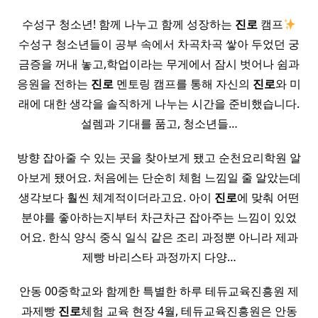
​ 수성구 청소년! 함께 나누고 함께 성장하는
진로
캠프
​
수성구 청소년들이 공부 속에서 차곡차곡 쌓아 두었던 궁
금증을 꺼내 놓고,학업이라는 무게에서 잠시 벗어나 쉼과
응원을 전하는
진로
멘토링 캠프를 통해 자신의
진로
와 미
래에 대한 생각을 솔직하게 나누는 시간을 준비했습니다.
설렘과 기대를 품고, 청소년들…
방향 잡아줄 수 있는 곳을 찾아보게 됐고 순천요리학원 알
아보게 됐어요. 처음에는 단순히 체험 느낌일 줄 알았는데
생각보다 훨씬 체계적이더라고요. 아이
진로
에 맞춰 어떤
분야를 좋아하는지부터 차근차근 잡아주는 느낌이 있었
어요. 한식 양식 중식 일식 같은 조리 과정뿐 아니라 제과
제빵 바리스타 과정까지 다양…
안동 00중학교와 함께한 특별한 하루 테듀교육진흥원 제
과제빵
진로
체험 교육 현장 4월, 테듀교육진흥원은 안동