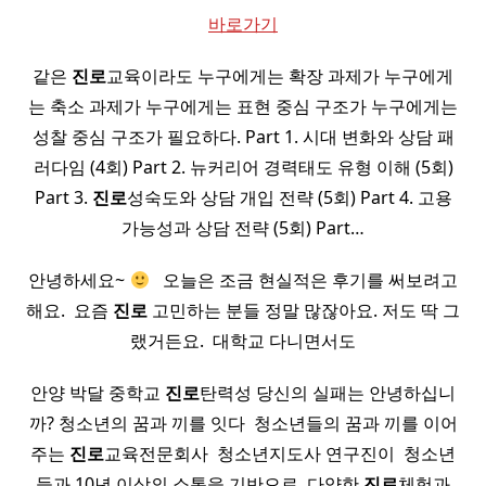
바로가기
같은
진로
교육이라도 누구에게는 확장 과제가 누구에게
는 축소 과제가 누구에게는 표현 중심 구조가 누구에게는
성찰 중심 구조가 필요하다. Part 1. 시대 변화와 상담 패
러다임 (4회) Part 2. 뉴커리어 경력태도 유형 이해 (5회)
Part 3.
진로
성숙도와 상담 개입 전략 (5회) Part 4. 고용
가능성과 상담 전략 (5회) Part…
안녕하세요~
​ ​ 오늘은 조금 현실적은 후기를 써보려고
해요. ​ 요즘
진로
고민하는 분들 정말 많잖아요. 저도 딱 그
랬거든요. ​ 대학교 다니면서도
안양 박달 중학교
진로
탄력성 당신의 실패는 안녕하십니
까? 청소년의 꿈과 끼를 잇다 ​ 청소년들의 꿈과 끼를 이어
주는
진로
교육전문회사 ​ 청소년지도사 연구진이 ​ 청소년
들과 10년 이상의 소통을 기반으로 ​ 다양한
진로
체험과