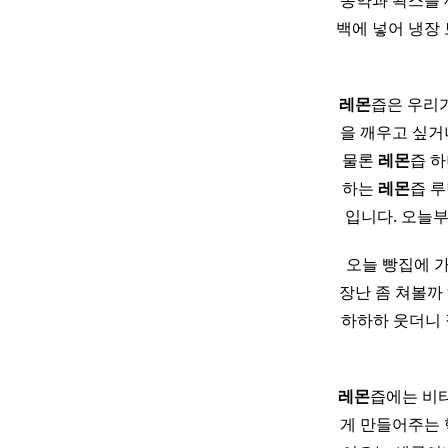
농약과 왁스를 
백에 넣어 냉장
레몬
즙은 우리가
을 깨우고 싶거
물론
레몬
즙 
하는
레몬
즙 
입니다. 오늘
​ 오늘 빵집에
장난 좀 쳐볼까
하하하 웃더니 
레몬
즙에는 비타
게 만들어주는 