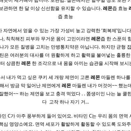
깨끗이 제거해야 합니다. 보관법: 실온에서는 일주일 정도 보관 
 보관하면 한 달 이상 신선함을 유지할 수 있습니다.
레몬
즙 효능
즙 효능
 자연에서 얻을 수 있는 가장 가성비 높고 강력한 ‘회복제’입니다
나, 칙칙해진 피부와 무거운 몸이 고민이라면
레몬
즙 한 스푼의 
하나가 모든 질병을 고치는 만병통치약은 아닙니다. 하지만 균형 
루틴은 여러분의 대사를 더 원활하게 하고 활력을 불어넣는 훌륭한
부터 상큼한
레몬
한 조각으로 내 몸을 아끼는 습관을 시작해 보시
 가서 내가 먹고 싶은 쿠키 세 개랑 제연이 고른
레몬
마들렌 하나를 
 해서 방금 막 일어난 제연에게
레몬
마들렌 내가 머것어~~ 했는
잘했어~~ 하는 제연을 보고 충격 먹었다 . . 쫌생이인 나는 늘 쿨
다 ​ 고작 하나 자기 거…
민 C가 아주 풍부하게 들어 있어요. 비타민 C는 우리 몸의 면역
핵심 영양소예요. 면역 세포가 활발하게 활동할 수 있도록 도와주