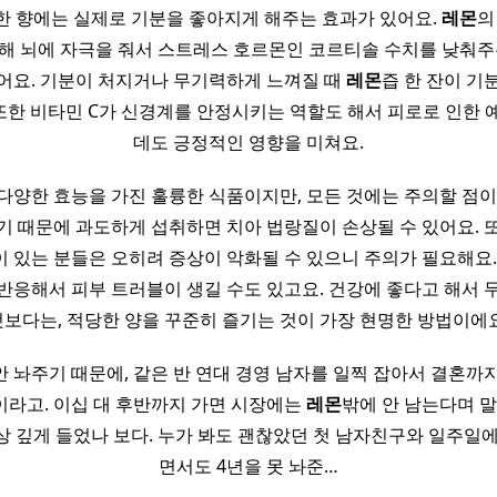
한 향에는 실제로 기분을 좋아지게 해주는 효과가 있어요.
레몬
의
해 뇌에 자극을 줘서 스트레스 호르몬인 코르티솔 수치를 낮춰주
어요. 기분이 처지거나 무기력하게 느껴질 때
레몬
즙 한 잔이 기
 또한 비타민 C가 신경계를 안정시키는 역할도 해서 피로로 인한
데도 긍정적인 영향을 미쳐요.
 다양한 효능을 가진 훌륭한 식품이지만, 모든 것에는 주의할 점이
기 때문에 과도하게 섭취하면 치아 법랑질이 손상될 수 있어요. 
 있는 분들은 오히려 증상이 악화될 수 있으니 주의가 필요해요.
반응해서 피부 트러블이 생길 수도 있고요. 건강에 좋다고 해서 
것보다는, 적당한 양을 꾸준히 즐기는 것이 가장 현명한 방법이에요
 놔주기 때문에, 같은 반 연대 경영 남자를 일찍 잡아서 결혼까지
이라고. 이십 대 후반까지 가면 시장에는
레몬
밖에 안 남는다며 말
상 깊게 들었나 보다. 누가 봐도 괜찮았던 첫 남자친구와 일주일에
면서도 4년을 못 놔준…