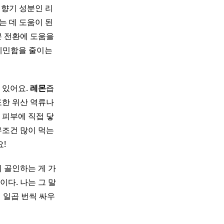
 향기 성분인 리
는 데 도움이 된
분 전환에 도움을
 예민함을 줄이는
 있어요.
레몬
즙
또한 위산 역류나
 피부에 직접 닿
무조건 많이 먹는
!
 골인하는 게 가
이다. 나는 그 말
 일곱 번씩 싸우