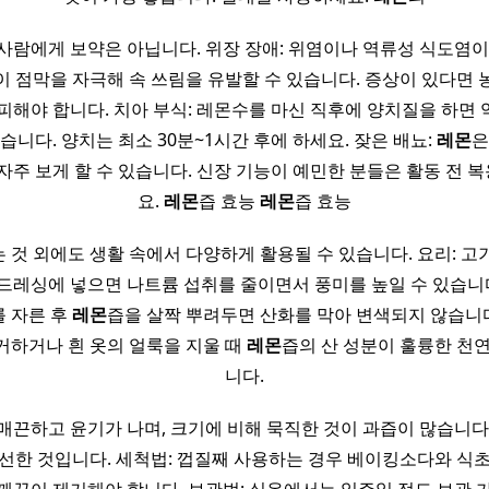
 사람에게 보약은 아닙니다. 위장 장애: 위염이나 역류성 식도염
이 점막을 자극해 속 쓰림을 유발할 수 있습니다. 증상이 있다면 
피해야 합니다. 치아 부식: 레몬수를 마신 직후에 양치질을 하면
습니다. 양치는 최소 30분~1시간 후에 하세요. 잦은 배뇨:
레몬
은
자주 보게 할 수 있습니다. 신장 기능이 예민한 분들은 활동 전 
요.
레몬
즙 효능
레몬
즙 효능
 것 외에도 생활 속에서 다양하게 활용될 수 있습니다. 요리: 고
드레싱에 넣으면 나트륨 섭취를 줄이면서 풍미를 높일 수 있습니다.
 자른 후
레몬
즙을 살짝 뿌려두면 산화를 막아 변색되지 않습니다.
거하거나 흰 옷의 얼룩을 지울 때
레몬
즙의 산 성분이 훌륭한 천연
니다.
매끈하고 윤기가 나며, 크기에 비해 묵직한 것이 과즙이 많습니다.
선한 것입니다. 세척법: 껍질째 사용하는 경우 베이킹소다와 식