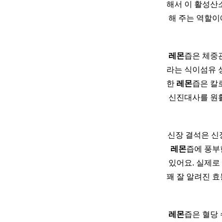
해서 이 활성산소
해 주는 역할이
레몬
즙은 체중
라는 식이섬유 성
한
레몬
즙은 칼
신진대사를 원
신장 결석은 신
레몬
즙에 풍부
있어요. 실제로
꽤 잘 알려진 
레몬
즙은 혈당