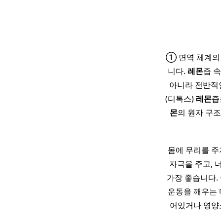
① 면역 체계의
니다.
레몬
즙 
아니라 전반적인
(디톡스)
레몬
즙
몬
의 원자 구
몸에 무리를 주
자극을 주고, 
가장 좋습니다.
운동을 깨우는 
어있거나 영양