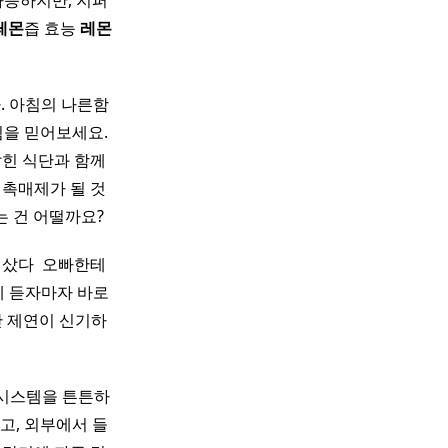
가능하지만, 지퍼
레몬
즙 효능
레몬
. 아침의 나른함
힘을 믿어보세요.
잡힌 식단과 함께
 촉매제가 될 것
는 건 어떨까요?
샀다 ​ 오빠한테
데 듣자마자 바로
한 제연이 신기하
 시스템을 튼튼하
고, 외부에서 들