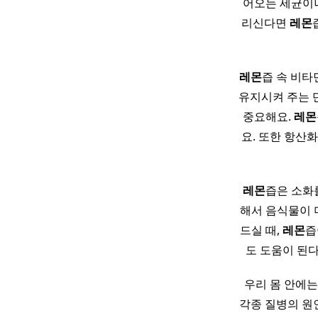
어오는 세균이나
리신다면
레몬
레몬
즙 속 비타
유지시켜 주는 
중요해요.
레몬
요. 또한 항산
레몬
즙은 소화
해서 음식물이 
드실 때,
레몬
즙
도 도움이 된다
우리 몸 안에
각종 질병의 원