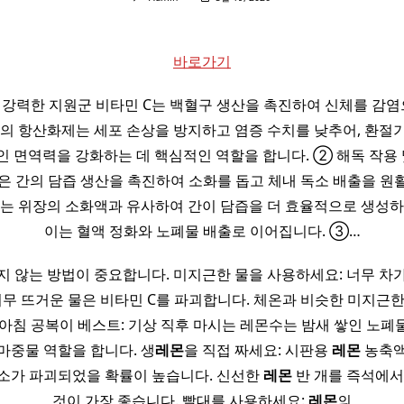
바로가기
 강력한 지원군 비타민 C는 백혈구 생산을 촉진하여 신체를 감
속의 항산화제는 세포 손상을 방지하고 염증 수치를 낮추어, 환절
 면역력을 강화하는 데 핵심적인 역할을 합니다. ② 해독 작용 
은 간의 담즙 생산을 촉진하여 소화를 돕고 체내 독소 배출을 원
조는 위장의 소화액과 유사하여 간이 담즙을 더 효율적으로 생성하
이는 혈액 정화와 노폐물 배출로 이어집니다. ③…
지 않는 방법이 중요합니다. 미지근한 물을 사용하세요: 너무 차
너무 뜨거운 물은 비타민 C를 파괴합니다. 체온과 비슷한 미지근
 아침 공복이 베스트: 기상 직후 마시는 레몬수는 밤새 쌓인 노폐
마중물 역할을 합니다. 생
레몬
을 직접 짜세요: 시판용
레몬
농축액
소가 파괴되었을 확률이 높습니다. 신선한
레몬
반 개를 즉석에서
것이 가장 좋습니다. 빨대를 사용하세요:
레몬
의