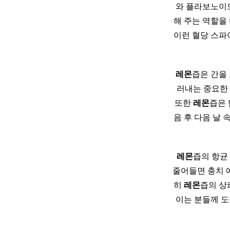
와 플라보노이드
해 주는 역할을
이런 혈당 스파
레몬
즙은 간을
러내는 중요한
또한
레몬
즙은 
음 후 다음 날 
레몬
즙의 항균
줄어들면 충치 예
히
레몬
즙의 상
이는 분들께 도