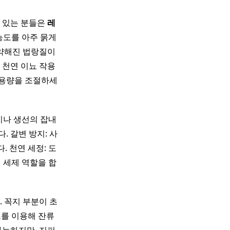
이 있는 분들은
레
농도를 아주 묽게
 약해진 법랑질이
 천연 이뇨 작용
복용량을 조절하세
기나 생선의 잡내
 갈변 방지: 사
 천연 세정: 도
 세제 역할을 합
 꼭지 부분이 초
초를 이용해 잔류